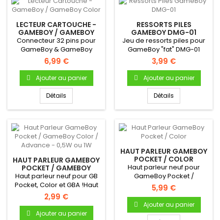
LECTEUR CARTOUCHE -
RESSORTS PILES
GAMEBOY / GAMEBOY
GAMEBOY DMG-01
COLOR
Connecteur 32 pins pour
Jeu de ressorts piles pour
GameBoy & GameBoy
GameBoy "fat" DMG-01
Color Permet la lecture
6,99 €
3,99 €
des...
Ajouter au panier
Ajouter au panier
Détails
Détails
HAUT PARLEUR GAMEBOY
POCKET / COLOR
HAUT PARLEUR GAMEBOY
Haut parleur neuf pour
POCKET / GAMEBOY
COLOR / ADVANCE -
Haut parleur neuf pour GB
GameBoy Pocket /
0,5W OU 1W
Pocket, Color et GBA !Haut
ColorHaut parleur
5,99 €
parleur (enceinte)...
(enceinte)...
2,99 €
Ajouter au panier
Ajouter au panier