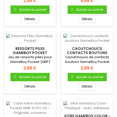
2,99 €
5,99 €
(avec...
Gameboy...
Ajouter au panier
Ajouter au panier
Détails
Détails
RESSORTS PILES
CAOUTCHOUCS
GAMEBOY POCKET
CONTACTS BOUTONS
GAMEBOY POCKET
Jeu de ressorts piles pour
Caoutchoucs de contacts
GameBoy Pocket (GBP)
boutons GameBoy Pocket
Pour Gameboy Pocket
2,99 €
2,99 €
Bouton A...
Ajouter au panier
Ajouter au panier
Détails
Détails
VITRE GAMEBOY COLOR -