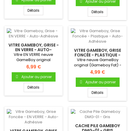
Ajouter au panier
Détails
Détails
VITRE GAMEBOY, GRISE -
EN VERRE - AUTO-
VITRE GAMEBOY, GRISE
ADHÉSIVE
Vitre EN VERRE neuve
FONCÉE - PLASTIQUE -
AUTO-ADHÉSIVE
GameBoy original
Vitre neuve GameBoy
(Gameboy Fat) -
original (Gameboy Fat) -
6,99 €
Autocollante -...
Autocollante - Uniquement
4,99 €
pour...
Ajouter au panier
Ajouter au panier
Détails
Détails
CACHE PILE GAMEBOY
DMG-01 - GRIS
VITRE GAMEBOY, GRISE