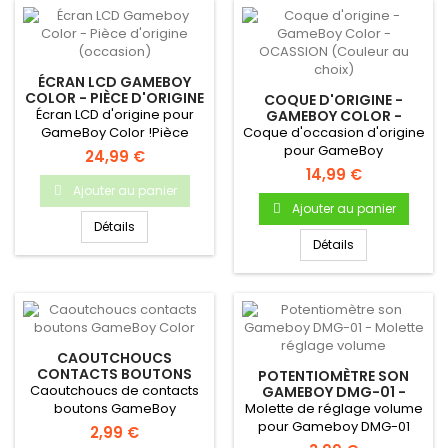
ÉCRAN LCD GAMEBOY
COLOR - PIÈCE D'ORIGINE
COQUE D'ORIGINE -
(OCCASION)
Écran LCD d'origine pour
GAMEBOY COLOR -
OCASSION (COULEUR AU
GameBoy Color !Pièce
Coque d'occasion d'origine
CHOIX)
d'origine Nintendo
pour GameBoy
24,99 €
Occasion...
ColorDémontée sur une
14,99 €
console...
Ajouter au panier
Ajouter au panier
Détails
Détails
CAOUTCHOUCS
CONTACTS BOUTONS
POTENTIOMÈTRE SON
GAMEBOY COLOR
Caoutchoucs de contacts
GAMEBOY DMG-01 -
MOLETTE RÉGLAGE
boutons GameBoy
Molette de réglage volume
VOLUME
ColorPour Gameboy Color
pour Gameboy DMG-01
2,99 €
Bouton A...