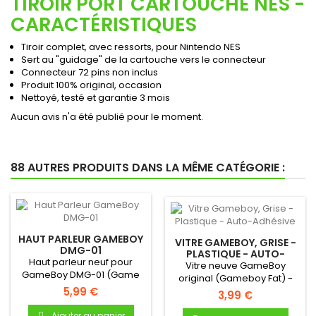
TIROIR PORT CARTOUCHE NES -
CARACTÉRISTIQUES
Tiroir complet, avec ressorts, pour Nintendo NES
Sert au "guidage" de la cartouche vers le connecteur
Connecteur 72 pins non inclus
Produit 100% original, occasion
Nettoyé, testé et garantie 3 mois
Aucun avis n'a été publié pour le moment.
88 AUTRES PRODUITS DANS LA MÊME CATÉGORIE :
HAUT PARLEUR GAMEBOY
VITRE GAMEBOY, GRISE -
DMG-01
PLASTIQUE - AUTO-
Haut parleur neuf pour
ADHÉSIVE
Vitre neuve GameBoy
GameBoy DMG-01 (Game
original (Gameboy Fat) -
Boy Original) !Haut parleur...
5,99 €
Autocollante - Uniquement
3,99 €
pour...
Ajouter au panier