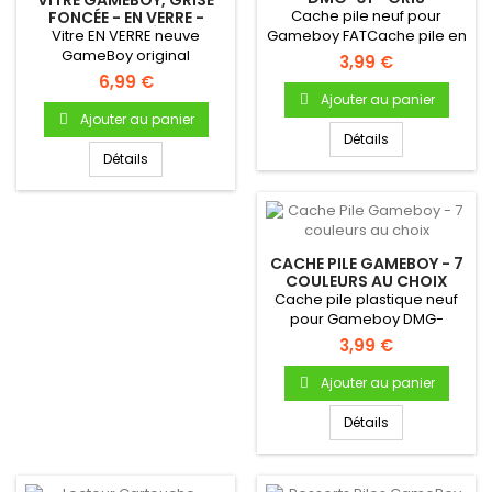
Cache pile neuf pour
FONCÉE - EN VERRE -
AUTO-ADHÉSIVE
Vitre EN VERRE neuve
Gameboy FATCache pile en
GameBoy original
plastique Pour Gameboy...
3,99 €
(Gameboy Fat) -
6,99 €
Autocollante -...
Ajouter au panier
Ajouter au panier
Détails
Détails
CACHE PILE GAMEBOY - 7
COULEURS AU CHOIX
Cache pile plastique neuf
pour Gameboy DMG-
01Cache pile en plastique
3,99 €
Pour...
Ajouter au panier
Détails