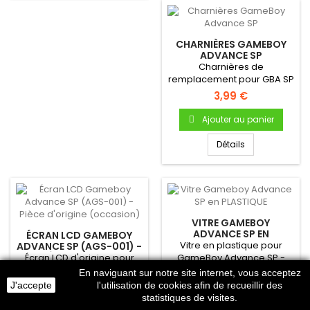
CHARNIÈRES GAMEBOY
ADVANCE SP
Charnières de
remplacement pour GBA SP
3,99 €
Ajouter au panier
Détails
VITRE GAMEBOY
ADVANCE SP EN
ÉCRAN LCD GAMEBOY
PLASTIQUE
Vitre en plastique pour
ADVANCE SP (AGS-001) -
PIÈCE D'ORIGINE
Écran LCD d'origine pour
GameBoy Advance SP -
(OCCASION)
GameBoy Advance SP
Autocollante - Uniquement
3,99 €
En naviguant sur notre site internet, vous acceptez
!Pièce d'origine Nintendo...
pour...
24,99 €
J'accepte
l'utilisation de cookies afin de recueillir des
Ajouter au panier
statistiques de visites.