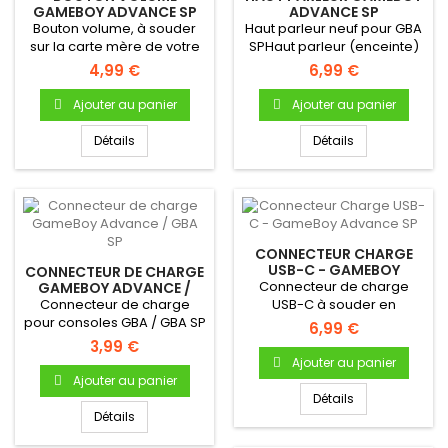
GAMEBOY ADVANCE SP
ADVANCE SP
Bouton volume, à souder
Haut parleur neuf pour GBA
sur la carte mère de votre
SPHaut parleur (enceinte)
GBA SP
interne neuf...
4,99 €
6,99 €
Ajouter au panier
Ajouter au panier
Détails
Détails
CONNECTEUR CHARGE
USB-C - GAMEBOY
CONNECTEUR DE CHARGE
ADVANCE SP
Connecteur de charge
GAMEBOY ADVANCE /
GBA SP
Connecteur de charge
USB-C à souder en
pour consoles GBA / GBA SP
remplacement du
6,99 €
connecteur original,...
3,99 €
Ajouter au panier
Ajouter au panier
Détails
Détails