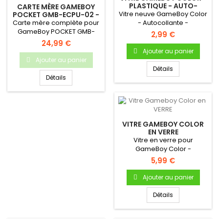
PLASTIQUE - AUTO-
CARTE MÈRE GAMEBOY
ADHÉSIVE
Vitre neuve GameBoy Color
POCKET GMB-ECPU-02 -
ORIGINALE, OCCASION
Carte mère complète pour
- Autocollante -
GameBoy POCKET GMB-
Uniquement pour Gameboy
2,99 €
ECPU-02 Carte mère
Color.
24,99 €
d'origine pour...
Ajouter au panier
Ajouter au panier
Détails
Détails
VITRE GAMEBOY COLOR
EN VERRE
Vitre en verre pour
GameBoy Color -
Autocollante - Uniquement
5,99 €
pour Gameboy...
Ajouter au panier
Détails