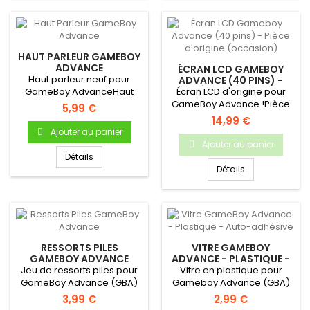
HAUT PARLEUR GAMEBOY
ADVANCE
ÉCRAN LCD GAMEBOY
Haut parleur neuf pour
ADVANCE (40 PINS) -
PIÈCE D'ORIGINE
GameBoy AdvanceHaut
Écran LCD d'origine pour
(OCCASION)
parleur (enceinte) interne
GameBoy Advance !Pièce
5,99 €
neuf...
d'origine Nintendo
14,99 €
Occasion...
Ajouter au panier
Ajouter au panier
Détails
Détails
RESSORTS PILES
VITRE GAMEBOY
GAMEBOY ADVANCE
ADVANCE - PLASTIQUE -
AUTO-ADHÉSIVE
Jeu de ressorts piles pour
Vitre en plastique pour
GameBoy Advance (GBA)
Gameboy Advance (GBA)
3,99 €
2,99 €