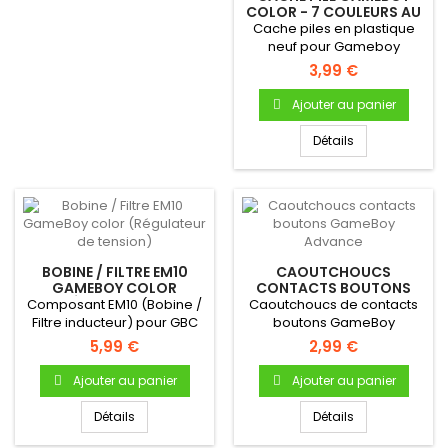
COLOR - 7 COULEURS AU
CHOIX
Cache piles en plastique
neuf pour Gameboy
ColorCache pile en
3,99 €
plastique...
Ajouter au panier
Détails
BOBINE / FILTRE EM10
CAOUTCHOUCS
GAMEBOY COLOR
CONTACTS BOUTONS
(RÉGULATEUR DE
GAMEBOY ADVANCE
Composant EM10 (Bobine /
Caoutchoucs de contacts
TENSION)
Filtre inducteur) pour GBC
boutons GameBoy
AdvancePour Gameboy
5,99 €
2,99 €
Advance Bouton...
Ajouter au panier
Ajouter au panier
Détails
Détails