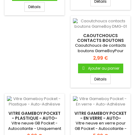
Détails
Détails
CAOUTCHOUCS
CONTACTS BOUTONS
GAMEBOY DMG-01
Caoutchoucs de contacts
boutons GameBoyPour
Gameboy "FAT" DMG-01
2,99 €
Bouton A...
Ajouter au panier
Détails
VITRE GAMEBOY POCKET
VITRE GAMEBOY POCKET
- PLASTIQUE - AUTO-
- EN VERRE - AUTO-
ADHÉSIVE
ADHÉSIVE
Vitre neuve GB Pocket -
Vitre neuve en verre pour
Autocollante - Uniquement
GB Pocket - Autocollante -
pour Gameboy Pocket
Uniquement pour