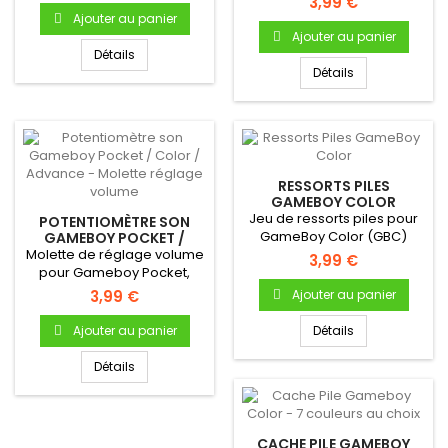
3,99 €
Ajouter au panier
Ajouter au panier
Détails
Détails
RESSORTS PILES
GAMEBOY COLOR
Jeu de ressorts piles pour
POTENTIOMÈTRE SON
GameBoy Color (GBC)
GAMEBOY POCKET /
COLOR / ADVANCE -
Molette de réglage volume
3,99 €
MOLETTE RÉGLAGE
pour Gameboy Pocket,
VOLUME
Color ou Advance
3,99 €
Ajouter au panier
Ajouter au panier
Détails
Détails
CACHE PILE GAMEBOY