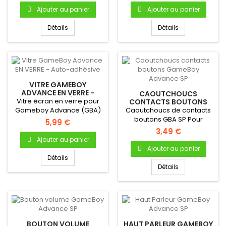
Ajouter au panier
Ajouter au panier
Détails
Détails
VITRE GAMEBOY
ADVANCE EN VERRE -
CAOUTCHOUCS
AUTO-ADHÉSIVE
Vitre écran en verre pour
CONTACTS BOUTONS
GAMEBOY ADVANCE SP
Gameboy Advance (GBA)
Caoutchoucs de contacts
boutons GBA SP Pour
5,99 €
Gameboy Advance Bouton
3,49 €
A & B...
Ajouter au panier
Ajouter au panier
Détails
Détails
BOUTON VOLUME
HAUT PARLEUR GAMEBOY