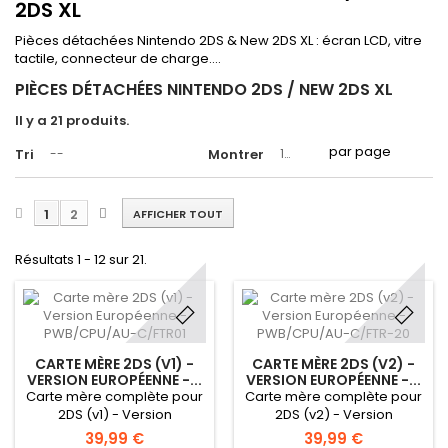
2DS XL
Pièces détachées Nintendo 2DS & New 2DS XL : écran LCD, vitre
tactile, connecteur de charge....
PIÈCES DÉTACHÉES NINTENDO 2DS / NEW 2DS XL
Il y a 21 produits.
par page
Tri
--
Montrer
12
1
2
AFFICHER TOUT
Résultats 1 - 12 sur 21.
CARTE MÈRE 2DS (V1) -
CARTE MÈRE 2DS (V2) -
VERSION EUROPÉENNE -...
VERSION EUROPÉENNE -...
Carte mère complète pour
Carte mère complète pour
2DS (v1) - Version
2DS (v2) - Version
européenne (ne fonctionne
européenne (ne fonctionne
39,99 €
39,99 €