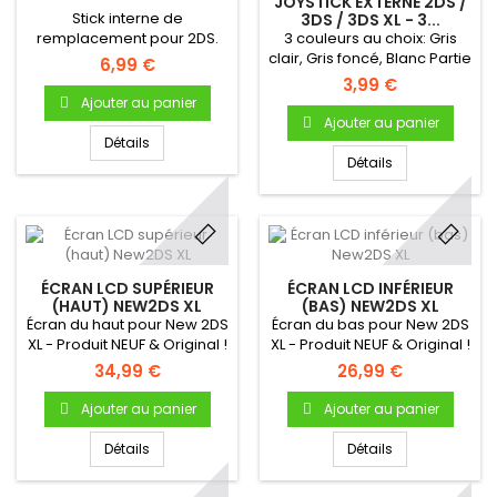
JOYSTICK EXTERNE 2DS /
Stick interne de
3DS / 3DS XL - 3...
remplacement pour 2DS.
3 couleurs au choix: Gris
Corrige les problèmes de
clair, Gris foncé, Blanc Partie
6,99 €
Joystick défectueux sur
externe En caoutchouc
3,99 €
Nintendo 2DS
Produit neuf & original
Ajouter au panier
Ajouter au panier
Détails
Détails
ÉCRAN LCD SUPÉRIEUR
ÉCRAN LCD INFÉRIEUR
(HAUT) NEW2DS XL
(BAS) NEW2DS XL
Écran du haut pour New 2DS
Écran du bas pour New 2DS
XL - Produit NEUF & Original !
XL - Produit NEUF & Original !
34,99 €
26,99 €
Ajouter au panier
Ajouter au panier
Détails
Détails