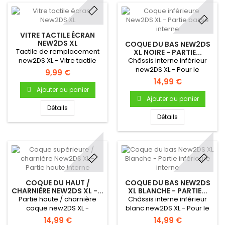
VITRE TACTILE ÉCRAN
NEW2DS XL
COQUE DU BAS NEW2DS
Tactile de remplacement
XL NOIRE - PARTIE...
new2DS XL - Vitre tactile
Châssis interne inférieur
Neuve pour Nintendo New
new2DS XL - Pour le
9,99 €
2DS XL
remplacement de la coque
14,99 €
du bas de votre Nintendo
Ajouter au panier
New 2DS XL.
Ajouter au panier
Détails
Détails
COQUE DU HAUT /
COQUE DU BAS NEW2DS
CHARNIÈRE NEW2DS XL -...
XL BLANCHE - PARTIE...
Partie haute / charnière
Châssis interne inférieur
coque new2DS XL -
blanc new2DS XL - Pour le
Réparez la coque avec les
remplacement de la coque
14,99 €
14,99 €