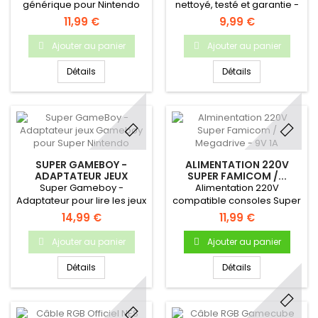
générique pour Nintendo
nettoyé, testé et garantie -
NES & Super
Manette de jeu pour
11,99 €
9,99 €
NintendoCompatible avec
Nintendo Entertainement
toutes les NES et SNES
System.
Ajouter au panier
Ajouter au panier
Européennes Modèle 220V,
prise Française Produit
Détails
Détails
neuf, non officiel Garantie 1
an
SUPER GAMEBOY -
ALIMENTATION 220V
ADAPTATEUR JEUX
SUPER FAMICOM /...
GAMEBOY...
Super Gameboy -
Alimentation 220V
Adaptateur pour lire les jeux
compatible consoles Super
Gameboy sur Super
Famicom, Megadrive &
14,99 €
11,99 €
Nintendo
Gamegear - Produit neuf
Ajouter au panier
Ajouter au panier
Détails
Détails