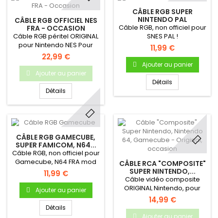
CÂBLE RGB SUPER
NINTENDO PAL
CÂBLE RGB OFFICIEL NES
Câble RGB, non officiel pour
FRA - OCCASION
Câble RGB péritel ORIGINAL
SNES PAL !
pour Nintendo NES Pour
11,99 €
console NES Française
22,99 €
(RGB) Câble OFFICIEL, testé
Ajouter au panier
avant envoi Garantie 3 mois
Ajouter au panier
Détails
Détails
CÂBLE RGB GAMECUBE,
SUPER FAMICOM, N64...
Câble RGB, non officiel pour
Gamecube, N64 FRA mod
CÂBLE RCA "COMPOSITE"
RGB & SFC (SNES JAP) /
SUPER NINTENDO,...
11,99 €
SNES US - VRAI signal RGB !
Câble vidéo composite
ORIGINAL Nintendo, pour
Ajouter au panier
console SNES, N64 &
14,99 €
Gamecube - Produit
Détails
original Nintendo
Ajouter au panier