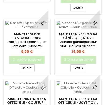
Détails
MANETTE SUPER
MANETTE NINTENDO 64
FAMICOM - 100%
GÉNÉRIQUE, NEUVE
OFFICIELLE
Pad japonais pour Super
Manette générique pour
Famicom - Manette
N64 - Couleur au choix !
démontée, nettoyée, testée
9,99 €
14,99 €
et garantie !
Ajouter au panier
Ajouter au panier
Détails
Détails
MANETTE NINTENDO 64
MANETTE NINTENDO 64
OFFICIELLE - COULEUR...
OFFICIELLE - JOYSTICK...