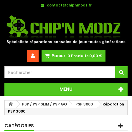
contact@chipnmodz.fr
Panier:
0
Produits
0,00 €
MENU
PSP / PSP SLIM / PSP GO
PSP 3000
Réparation
PSP 3000
CATÉGORIES