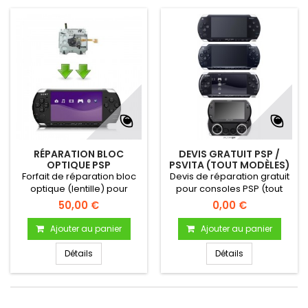
RÉPARATION BLOC
DEVIS GRATUIT PSP /
OPTIQUE PSP
PSVITA (TOUT MODÈLES)
1000/2000/3000
Forfait de réparation bloc
Devis de réparation gratuit
optique (lentille) pour
pour consoles PSP (tout
console Sony PSP
modèles)?
50,00 €
0,00 €
1000/2000 & 3000
Ajouter au panier
Ajouter au panier
Détails
Détails