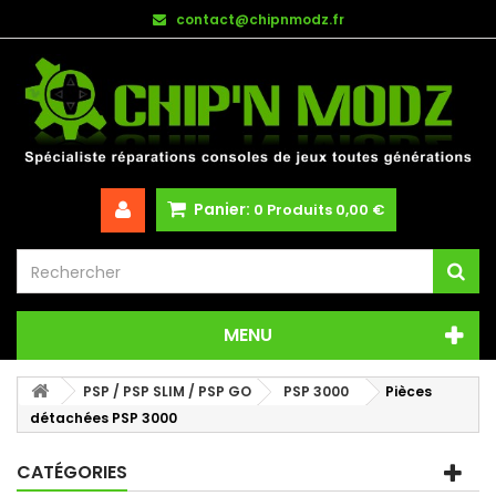
contact@chipnmodz.fr
Panier:
0
Produits
0,00 €
MENU
PSP / PSP SLIM / PSP GO
PSP 3000
Pièces
détachées PSP 3000
CATÉGORIES