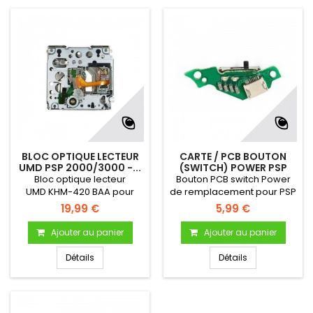
BLOC OPTIQUE LECTEUR
CARTE / PCB BOUTON
UMD PSP 2000/3000 -...
(SWITCH) POWER PSP
3000
Bloc optique lecteur
Bouton PCB switch Power
UMD KHM-420 BAA pour
de remplacement pour PSP
console psp 2000/3000
3000
19,99 €
5,99 €
Ajouter au panier
Ajouter au panier
Détails
Détails