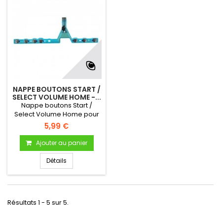
NAPPE BOUTONS START /
SELECT VOLUME HOME -...
Nappe boutons Start /
Select Volume Home pour
console PSP 3000? (PSP
5,99 €
Slim & Lite)
Ajouter au panier
Détails
Résultats 1 - 5 sur 5.