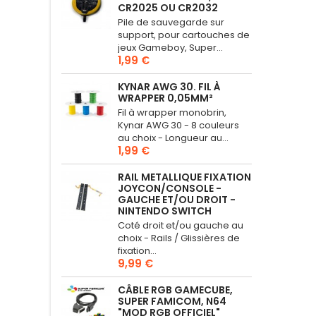
CR2025 OU CR2032
Pile de sauvegarde sur
support, pour cartouches de
jeux Gameboy, Super...
1,99 €
KYNAR AWG 30. FIL À
WRAPPER 0,05MM²
Fil à wrapper monobrin,
Kynar AWG 30 - 8 couleurs
au choix - Longueur au...
1,99 €
RAIL METALLIQUE FIXATION
JOYCON/CONSOLE -
GAUCHE ET/OU DROIT -
NINTENDO SWITCH
Coté droit et/ou gauche au
choix - Rails / Glissières de
fixation...
9,99 €
CÂBLE RGB GAMECUBE,
SUPER FAMICOM, N64
"MOD RGB OFFICIEL"