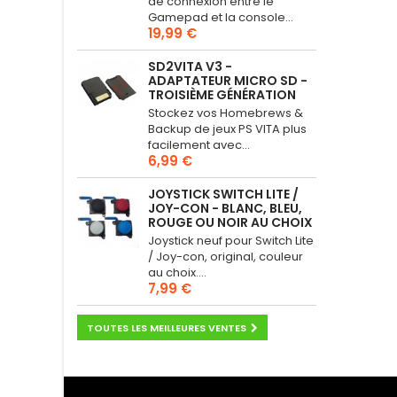
de connexion entre le
Gamepad et la console...
19,99 €
SD2VITA V3 -
ADAPTATEUR MICRO SD -
TROISIÈME GÉNÉRATION
Stockez vos Homebrews &
Backup de jeux PS VITA plus
facilement avec...
6,99 €
JOYSTICK SWITCH LITE /
JOY-CON - BLANC, BLEU,
ROUGE OU NOIR AU CHOIX
Joystick neuf pour Switch Lite
/ Joy-con, original, couleur
au choix....
7,99 €
TOUTES LES MEILLEURES VENTES