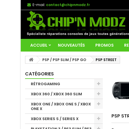
E-mail:
contact@chipnmodz.fr
ACCUEIL
NOUVEAUTÉS
PROMOS
RE
PSP / PSP SLIM / PSP GO
PSP STREET
CATÉGORIES
RÉTROGAMING
XBOX 360 / XBOX 360 SLIM
XBOX ONE / XBOX ONE S / XBOX
ONE X
PSP ST
XBOX SERIES S / SERIES X
PLAYSTATION 3 / PS3 SLIM / PS3