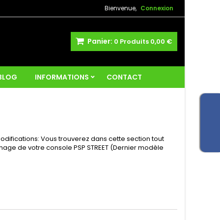
Bienvenue,
Connexion
Panier:
0
Produits
0,00 €
 BLOG
INFORMATIONS
CONTACT
difications: Vous trouverez dans cette section tout
annage de votre console PSP STREET (Dernier modèle