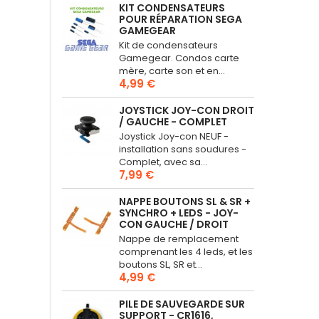
KIT CONDENSATEURS
POUR RÉPARATION SEGA
GAMEGEAR
Kit de condensateurs
Gamegear. Condos carte
mère, carte son et en...
4,99 €
JOYSTICK JOY-CON DROIT
/ GAUCHE - COMPLET
Joystick Joy-con NEUF -
installation sans soudures -
Complet, avec sa...
7,99 €
NAPPE BOUTONS SL & SR +
SYNCHRO + LEDS - JOY-
CON GAUCHE / DROIT
Nappe de remplacement
comprenant les 4 leds, et les
boutons SL, SR et...
4,99 €
PILE DE SAUVEGARDE SUR
SUPPORT - CR1616,