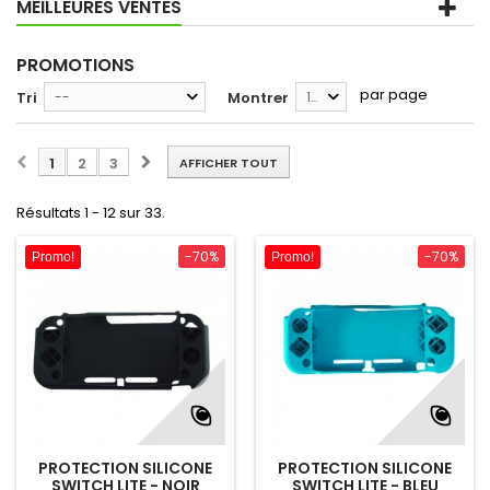
MEILLEURES VENTES
PROMOTIONS
par page
Tri
--
Montrer
12
1
2
3
AFFICHER TOUT
Résultats 1 - 12 sur 33.
-70%
-70%
Promo!
Promo!
PROTECTION SILICONE
PROTECTION SILICONE
SWITCH LITE - NOIR
SWITCH LITE - BLEU