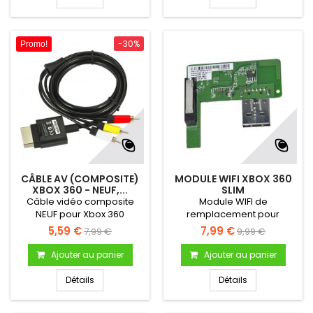
-30%
Promo!
CÂBLE AV (COMPOSITE)
MODULE WIFI XBOX 360
XBOX 360 - NEUF,...
SLIM
Câble vidéo composite
Module WIFI de
NEUF pour Xbox 360
remplacement pour
console Xbox 360 Slim.
5,59 €
7,99 €
7,99 €
9,99 €
Ajouter au panier
Ajouter au panier
Détails
Détails