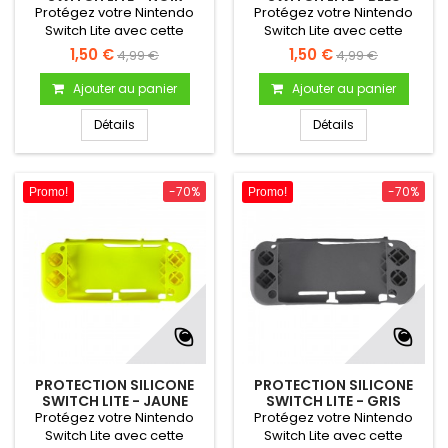
Protégez votre Nintendo
Protégez votre Nintendo
Switch Lite avec cette
Switch Lite avec cette
coque en silicone. Permet
coque en silicone. Permet
1,50 €
1,50 €
4,99 €
4,99 €
de protéger la console En
de protéger la console En
silicone (souple) Couleur
silicone (souple) Couleur
Ajouter au panier
Ajouter au panier
noire
bleue
Détails
Détails
-70%
-70%
Promo!
Promo!
PROTECTION SILICONE
PROTECTION SILICONE
SWITCH LITE - JAUNE
SWITCH LITE - GRIS
Protégez votre Nintendo
Protégez votre Nintendo
Switch Lite avec cette
Switch Lite avec cette