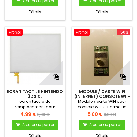
Ajouter au panier
Ajouter au panier
ranger les cartouches et
accessoire Couleur noire
Détails
Détails
-50%
Promo!
Promo!
ECRAN TACTILE NINTENDO
MODULE / CARTE WIFI
3DS XL
(INTERNET) CONSOLE WII-
U
écran tactile de
Module / carte WIFI pour
remplacement pour
console Wii-U. Permet la
console Nintendo 3DS XL
connexion internet en WIFI
4,99 €
5,00 €
6,99 €
9,99 €
de la console
Ajouter au panier
Ajouter au panier
Détails
Détails