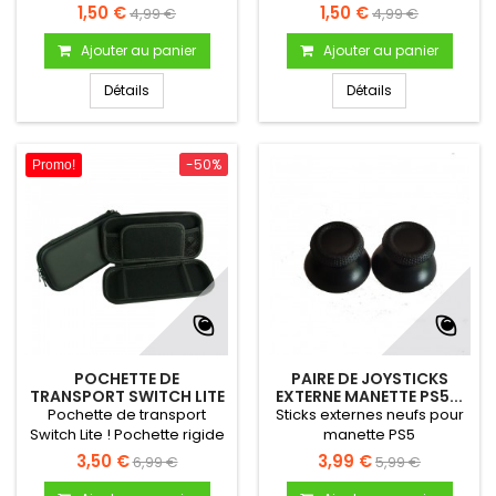
coque en silicone. Permet
coque en silicone. Permet
1,50 €
1,50 €
4,99 €
4,99 €
de protéger la console En
de protéger la console En
silicone (souple) Couleur
silicone (souple) Couleur
Ajouter au panier
Ajouter au panier
Jaune
grise
Détails
Détails
-50%
Promo!
POCHETTE DE
PAIRE DE JOYSTICKS
TRANSPORT SWITCH LITE
EXTERNE MANETTE PS5...
- NOIRE,...
Pochette de transport
Sticks externes neufs pour
Switch Lite ! Pochette rigide
manette PS5
pour Switch Lite Rabat
3,50 €
3,99 €
6,99 €
5,99 €
interne pour protéger
l'écran Emplacement pour