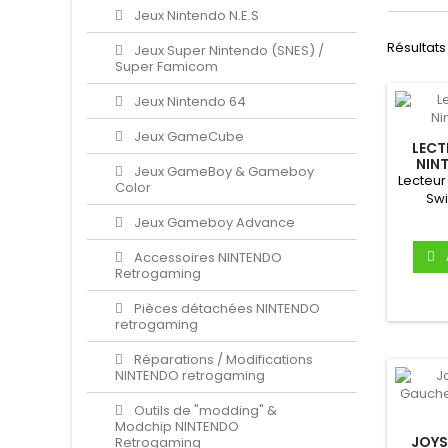
Jeux Nintendo N.E.S
Résultats 
Jeux Super Nintendo (SNES) /
Super Famicom
Jeux Nintendo 64
Jeux GameCube
LEC
NIN
Jeux GameBoy & Gameboy
Lecteur
Color
Swi
Jeux Gameboy Advance
Accessoires NINTENDO
Retrogaming
Pièces détachées NINTENDO
retrogaming
Réparations / Modifications
NINTENDO retrogaming
Outils de "modding" &
Modchip NINTENDO
JOYS
Retrogaming