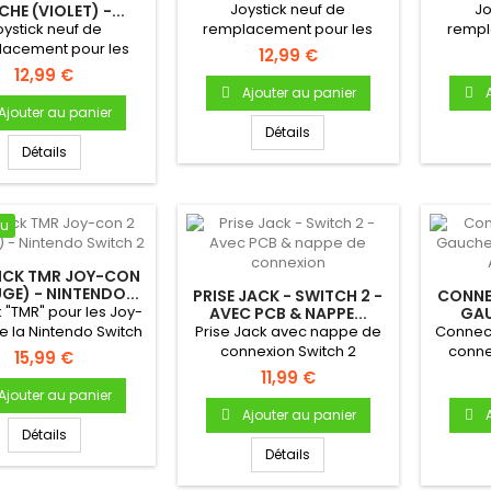
NINTENDO...
Joystick neuf de
Jo
HE (VIOLET) -...
oystick neuf de
remplacement pour les
rempl
acement pour les
Joy-con de la Nintendo
Joy-c
12,99 €
on de la Nintendo
Switch 2 (Joy-con
Swi
12,99 €
itch 2 (Joy-con
2).Joystick de
2
Ajouter au panier
2).Joystick de
remplacement pour Switch
rempla
Ajouter au panier
cement pour Switch
2 Compatible uniquement
2 Comp
Détails
atible uniquement
avec les Joy-con 2
ave
Détails
c les Joy-con 2
(Nintendo Switch 2)
(Ninten
ntendo Switch 2)
COULEUR: VERT Produit neuf
neuf & o
UR: VIOLET Produit
& original Garantie 1 an
riginal Garantie 1 an
au
ICK TMR JOY-CON
GE) - NINTENDO...
PRISE JACK - SWITCH 2 -
CONNE
k "TMR" pour les Joy-
AVEC PCB & NAPPE...
GAU
e la Nintendo Switch
Prise Jack avec nappe de
Connec
-con 2).Joystick TMR
connexion Switch 2
conne
15,99 €
(Tunnel
Gauche 
11,99 €
toResistance) de
Ajouter au panier
cement pour Switch
Ajouter au panier
atible uniquement
Détails
c les Joy-con 2
Détails
do Switch 2 Couleur:
GE (identique à