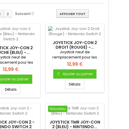
Suivant
1
2
AFFICHER TOUT
JOYSTICK JOY-CON 2
DROIT (ROUGE) -...
TICK JOY-CON 2
Joystick neuf de
CHE (BLEU) -...
ystick neuf de
remplacement pour les
acement pour les
Joy-con de la Nintendo
12,99 €
on de la Nintendo
Switch 2 (Joy-con
12,99 €
tch 2 (Joy-con
2).Joystick de
Ajouter au panier
).Joystick de
remplacement pour Switch
Ajouter au panier
cement pour Switch
2 Compatible uniquement
Détails
atible uniquement
avec les Joy-con 2
Détails
c les Joy-con 2
(Nintendo Switch 2) Produit
do Switch 2) Produit
neuf & original Garantie 1 an
riginal Garantie 1 an
Nouveau
ICK JOY-CON 2 -
JOYSTICK TMR JOY-CON
ENDO SWITCH 2
2 (BLEU) - NINTENDO...