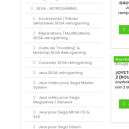
GAUC
J
SEGA - RETROGAMING
rempl
Joy-c
Accessoires / Pièces
détachées SEGA retrogaming
Sw
Réparations / Modifications
rempla
SEGA retrogaming
2 Comp
ave
Outils de "modding" &
(Ni
Modchip SEGA Retrogaming
COULE
neuf & o
Nouve
Consoles SEGA retrogaming
JOYST
Jeux SEGA retrogaming
2 (ROU
Joystic
Jeux Vidéo pour Sega Master
con 2 d
System
2 (Joy
Jeux vidéo pour Sega
Megadrive / Genesis
Magne
rempla
Jeux pour Sega MEGA CD &
2 Comp
32X
ave
(Ninten
Jeux pour Sega Saturn
ROU