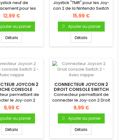
ystick neuf de
Joystick "TMR" pour les Joy-
acement pour les
con 2 de la Nintendo Switch
on de la Nintendo
2 (Joy-con 2).Joystick TMR
12,99 €
15,99 €
tch 2 (Joy-con
(Tunnel
).Joystick de
MagnetoResistance) de
Ajouter au panier
Ajouter au panier
cement pour Switch
remplacement pour Switch
atible uniquement
2 Compatible uniquement
Détails
Détails
c les Joy-con 2
avec les Joy-con 2
do Switch 2) Produit
(Nintendo Switch 2 Produit
riginal Garantie 1 an
NEUF Garantie 1 an
CTEUR JOYCON 2
CONNECTEUR JOYCON 2
CHE CONSOLE
DROIT CONSOLE SWITCH
SWITCH...
2...
teur permettant de
Connecteur permettant de
cter le Joy-con 2
connecter le Joy-con 2 Droit
à la console Switch
à la console Switch 2
9,99 €
9,99 €
2
Ajouter au panier
Ajouter au panier
Détails
Détails