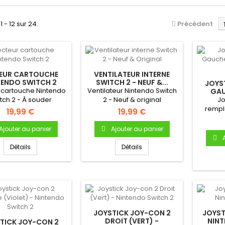
1 - 12 sur 24.
Précédent
TEUR CARTOUCHE
VENTILATEUR INTERNE
TENDO SWITCH 2
SWITCH 2 - NEUF &...
JOYS
 cartouche Nintendo
Ventilateur Nintendo Switch
GAU
tch 2 - À souder
2 - Neuf & original
Jo
rempl
19,99 €
19,99 €
Joy-c
Swi
Ajouter au panier
Ajouter au panier
2
rempla
Détails
Détails
2 Comp
ave
(Ninten
neuf & o
JOYSTICK JOY-CON 2
JOYST
DROIT (VERT) -
NINT
TICK JOY-CON 2