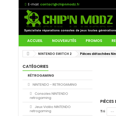
E-mail:
contact@chipnmodz.fr
ACCUEIL
NOUVEAUTÉS
PROMOS
RE
NINTENDO SWITCH 2
Pièces détachées Nin
CATÉGORIES
RÉTROGAMING
NINTENDO - RETROGAMING
Consoles NINTENDO
retrogaming
PIÈCES
Jeux Vidéo NINTENDO
retrogaming
Tri