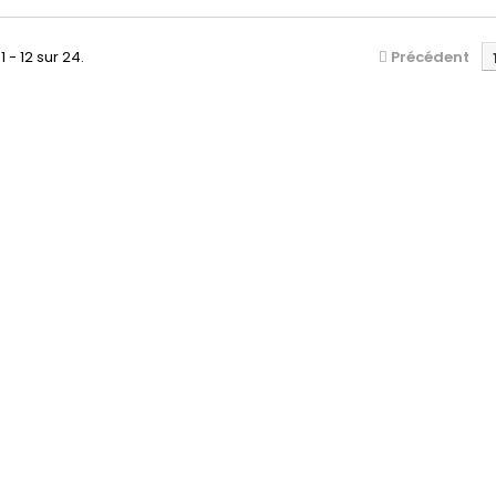
ginal) Produit NEUF
Garantie 1 an
1 - 12 sur 24.
Précédent