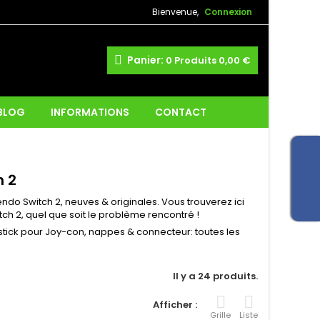
Bienvenue,
Connexion
Panier:
0
Produits
0,00 €
 BLOG
INFORMATIONS
CONTACT
h 2
do Switch 2, neuves & originales. Vous trouverez ici
ch 2, quel que soit le problème rencontré !
ystick pour Joy-con, nappes & connecteur: toutes les
Il y a 24 produits.
Afficher :
Grille
Liste