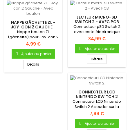
LECTEUR MICRO-SD
SWITCH 2 - AVEC PCB
NAPPE GÂCHETTE ZL -
Connecteur µSD Switch 2
JOY-CON 2 GAUCHE -
AVEC BOUTON
Nappe bouton ZL
avec carte électronique
(gâchette) pour Joy-con 2
34,99 €
Gauche
4,99 €
Ajouter au panier
Ajouter au panier
Détails
Détails
CONNECTEUR LCD
NINTENDO SWITCH 2
Connecteur LCD Nintendo
Switch 2 À souder sur la
carte mère de votre...
7,99 €
Ajouter au panier