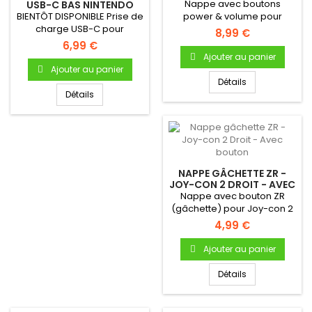
Nappe avec boutons
USB-C BAS NINTENDO
SWITCH 2 (CONSOLE)
BIENTÔT DISPONIBLE Prise de
power & volume pour
charge USB-C pour
Nintendo Switch 2 - Pièce
8,99 €
Nintendo Switch 2 -
neuve...
6,99 €
Connecteur...
Ajouter au panier
Ajouter au panier
Détails
Détails
NAPPE GÂCHETTE ZR -
JOY-CON 2 DROIT - AVEC
BOUTON
Nappe avec bouton ZR
(gâchette) pour Joy-con 2
Droit
4,99 €
Ajouter au panier
Détails