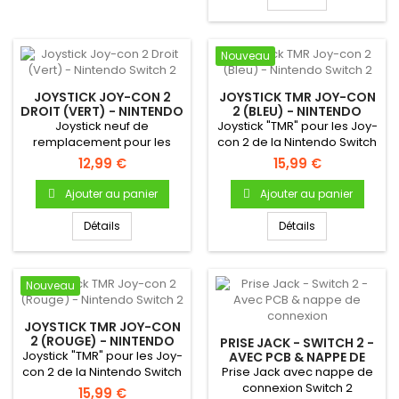
Nouveau
JOYSTICK JOY-CON 2
JOYSTICK TMR JOY-CON
DROIT (VERT) - NINTENDO
2 (BLEU) - NINTENDO
SWITCH 2
SWITCH 2
Joystick neuf de
Joystick "TMR" pour les Joy-
remplacement pour les
con 2 de la Nintendo Switch
Joy-con de la Nintendo
2 (Joy-con 2)....
12,99 €
15,99 €
Switch 2...
Ajouter au panier
Ajouter au panier
Détails
Détails
Nouveau
JOYSTICK TMR JOY-CON
2 (ROUGE) - NINTENDO
PRISE JACK - SWITCH 2 -
SWITCH 2
Joystick "TMR" pour les Joy-
AVEC PCB & NAPPE DE
CONNEXION
con 2 de la Nintendo Switch
Prise Jack avec nappe de
2 (Joy-con 2)....
connexion Switch 2
15,99 €