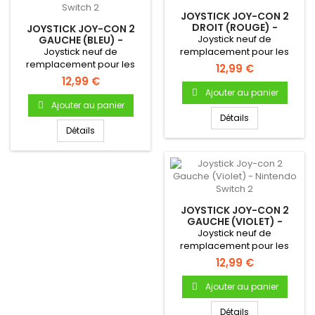
JOYSTICK JOY-CON 2
DROIT (ROUGE) -
JOYSTICK JOY-CON 2
NINTENDO SWITCH 2
Joystick neuf de
GAUCHE (BLEU) -
NINTENDO SWITCH 2
Joystick neuf de
remplacement pour les
remplacement pour les
Joy-con de la Nintendo
12,99 €
Joy-con de la Nintendo
Switch 2...
12,99 €
Switch 2...
Ajouter au panier
Ajouter au panier
Détails
Détails
JOYSTICK JOY-CON 2
GAUCHE (VIOLET) -
NINTENDO SWITCH 2
Joystick neuf de
remplacement pour les
Joy-con de la Nintendo
12,99 €
Switch 2...
Ajouter au panier
Détails