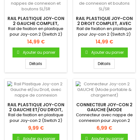
RAIL PLASTIQUE JOY-CON
RAIL PLASTIQUE JOY-CON
2 GAUCHE COMPLET,
2 DROIT COMPLET, AVEC
AVEC NAPPES DE
NAPPES DE CONNEXION ET
Rail de fixation en plastique
Rail de fixation en plastique
CONNEXION ET
BOUTONS...
pour Joy-con 2 (Switch 2)
pour Joy-con 2 (Switch 2)
BOUTONS...
GauchePermet de...
DroitPermet de...
14,99 €
14,99 €
Ajouter au panier
Ajouter au panier
Détails
Détails
RAIL PLASTIQUE JOY-CON
CONNECTEUR JOY-CON 2
2 GAUCHE ET/OU DROIT,
GAUCHE (MODE
AVEC NAPPE DE
PORTABLE &
Rail de fixation en plastique
Connecteur avec nappe de
CONNEXION
CHARGEMENT)
pour Joy-con 2 (Switch 2)
connexion pour Joycon 2
Gauche et / ou...
Permet de connecter le...
9,99 €
6,99 €
Ajouter au panier
Ajouter au panier