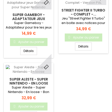
STREET FIGHTER II TURBO
- COMPLET -...
SUPER GAMEBOY -
Jeu "Street Fighter II Turbo"
ADAPTATEUR JEUX
GAMEBOY...
Super Gameboy -
en boite avec notices pour
Adaptateur pour lire les jeux
Super Nintendo
34,99 €
Gameboy sur Super
14,99 €
Nintendo
Ajouter au panier
Ajouter au panier
Détails
Détails
SUPER ALESTE - SUPER
NINTENDO - EN LOOSE
Super Aleste - Super
Nintendo - En loose - Bon
état
32,99 €
Ajouter au panier