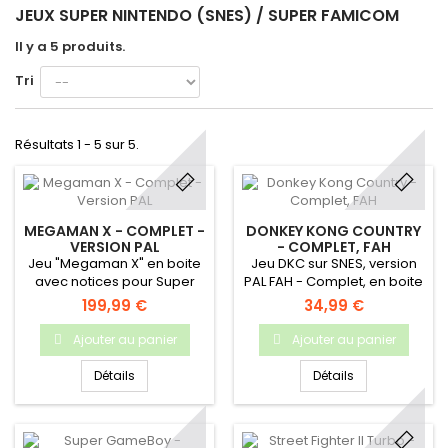
JEUX SUPER NINTENDO (SNES) / SUPER FAMICOM
Il y a 5 produits.
Tri
Résultats 1 - 5 sur 5.
MEGAMAN X - COMPLET -
DONKEY KONG COUNTRY
VERSION PAL
- COMPLET, FAH
Jeu "Megaman X" en boite
Jeu DKC sur SNES, version
avec notices pour Super
PAL FAH - Complet, en boite
Nintendo
(état moyen) + notice (bon
199,99 €
34,99 €
état)
Ajouter au panier
Ajouter au panier
Détails
Détails