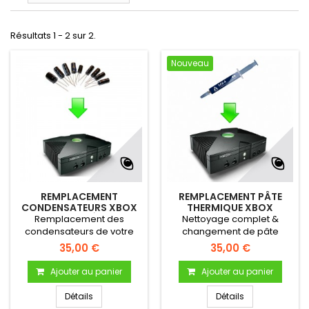
Résultats 1 - 2 sur 2.
Nouveau
REMPLACEMENT
REMPLACEMENT PÂTE
CONDENSATEURS XBOX
THERMIQUE XBOX
(CARTE MÈRE)
ORIGINAL
Remplacement des
Nettoyage complet &
condensateurs de votre
changement de pâte
console Xbox Original
thermique pour Xbox
35,00 €
35,00 €
Original
Ajouter au panier
Ajouter au panier
Détails
Détails