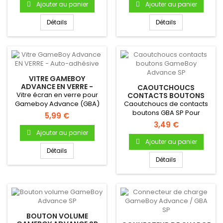
Ajouter au panier
Ajouter au panier
Détails
Détails
VITRE GAMEBOY
ADVANCE EN VERRE -
CAOUTCHOUCS
AUTO-ADHÉSIVE
Vitre écran en verre pour
CONTACTS BOUTONS
GAMEBOY ADVANCE SP
Gameboy Advance (GBA)
Caoutchoucs de contacts
boutons GBA SP Pour
5,99 €
Gameboy Advance Bouton
3,49 €
A & B...
Ajouter au panier
Ajouter au panier
Détails
Détails
BOUTON VOLUME