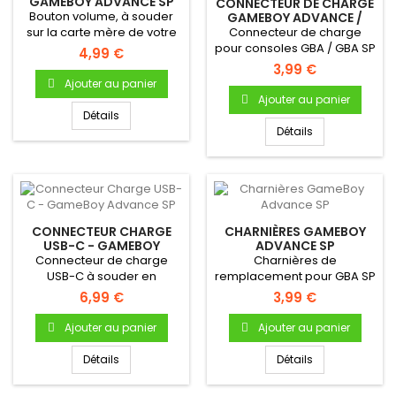
GAMEBOY ADVANCE SP
CONNECTEUR DE CHARGE
Bouton volume, à souder
GAMEBOY ADVANCE /
GBA SP
sur la carte mère de votre
Connecteur de charge
GBA SP
pour consoles GBA / GBA SP
4,99 €
3,99 €
Ajouter au panier
Ajouter au panier
Détails
Détails
CONNECTEUR CHARGE
CHARNIÈRES GAMEBOY
USB-C - GAMEBOY
ADVANCE SP
ADVANCE SP
Connecteur de charge
Charnières de
USB-C à souder en
remplacement pour GBA SP
remplacement du
6,99 €
3,99 €
connecteur original,...
Ajouter au panier
Ajouter au panier
Détails
Détails