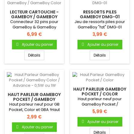
LECTEUR CARTOUCHE -
RESSORTS PILES
GAMEBOY / GAMEBOY
GAMEBOY DMG-01
COLOR
Connecteur 32 pins pour
Jeu de ressorts piles pour
GameBoy & GameBoy
GameBoy "fat" DMG-01
Color Permet la lecture
6,99 €
3,99 €
des...
Ajouter au panier
Ajouter au panier
Détails
Détails
HAUT PARLEUR GAMEBOY
POCKET / COLOR
HAUT PARLEUR GAMEBOY
Haut parleur neuf pour
POCKET / GAMEBOY
COLOR / ADVANCE -
Haut parleur neuf pour GB
GameBoy Pocket /
0,5W OU 1W
Pocket, Color et GBA !Haut
ColorHaut parleur
5,99 €
parleur (enceinte)...
(enceinte)...
2,99 €
Ajouter au panier
Ajouter au panier
Détails