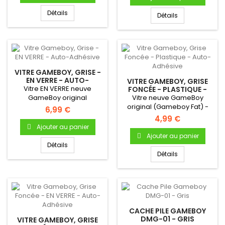
Détails
Détails
VITRE GAMEBOY, GRISE -
EN VERRE - AUTO-
VITRE GAMEBOY, GRISE
ADHÉSIVE
Vitre EN VERRE neuve
FONCÉE - PLASTIQUE -
AUTO-ADHÉSIVE
GameBoy original
Vitre neuve GameBoy
(Gameboy Fat) -
original (Gameboy Fat) -
6,99 €
Autocollante -...
Autocollante - Uniquement
4,99 €
pour...
Ajouter au panier
Ajouter au panier
Détails
Détails
CACHE PILE GAMEBOY
DMG-01 - GRIS
VITRE GAMEBOY, GRISE