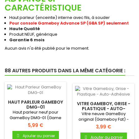
CARACTÉRISTIQUE
Haut parleur (enceinte) interne avec fils, à souder
Pour console Gameboy Advance SP (GBA SP) seulement
Haute Qualité
Produit NEUF, générique
Garantie 6 mois
Aucun avis n'a été publié pour le moment.
88 AUTRES PRODUITS DANS LA MÊME CATÉGORIE :
HAUT PARLEUR GAMEBOY
VITRE GAMEBOY, GRISE -
DMG-01
PLASTIQUE - AUTO-
Haut parleur neuf pour
ADHÉSIVE
Vitre neuve GameBoy
GameBoy DMG-01 (Game
original (Gameboy Fat) -
Boy Original) !Haut parleur...
5,99 €
Autocollante - Uniquement
3,99 €
pour...
Ajouter au panier
Ajouter au panier