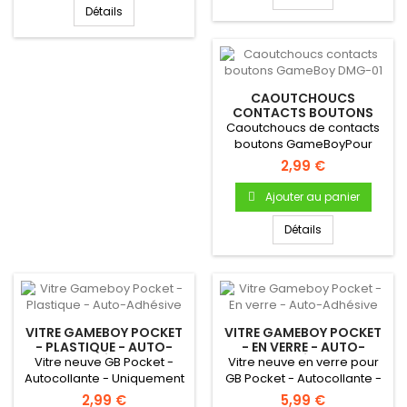
Détails
CAOUTCHOUCS
CONTACTS BOUTONS
GAMEBOY DMG-01
Caoutchoucs de contacts
boutons GameBoyPour
Gameboy "FAT" DMG-01
2,99 €
Bouton A...
Ajouter au panier
Détails
VITRE GAMEBOY POCKET
VITRE GAMEBOY POCKET
- PLASTIQUE - AUTO-
- EN VERRE - AUTO-
ADHÉSIVE
ADHÉSIVE
Vitre neuve GB Pocket -
Vitre neuve en verre pour
Autocollante - Uniquement
GB Pocket - Autocollante -
pour Gameboy Pocket
Uniquement pour
2,99 €
5,99 €