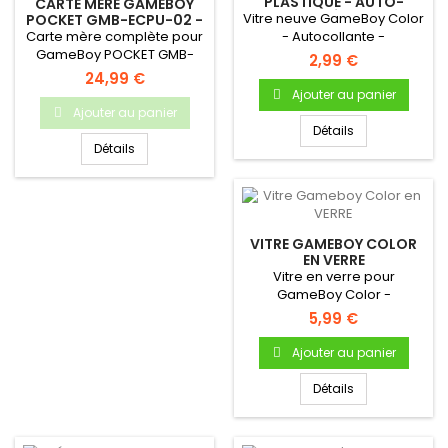
PLASTIQUE - AUTO-
CARTE MÈRE GAMEBOY
ADHÉSIVE
Vitre neuve GameBoy Color
POCKET GMB-ECPU-02 -
ORIGINALE, OCCASION
Carte mère complète pour
- Autocollante -
GameBoy POCKET GMB-
Uniquement pour Gameboy
2,99 €
ECPU-02 Carte mère
Color.
24,99 €
d'origine pour...
Ajouter au panier
Ajouter au panier
Détails
Détails
VITRE GAMEBOY COLOR
EN VERRE
Vitre en verre pour
GameBoy Color -
Autocollante - Uniquement
5,99 €
pour Gameboy...
Ajouter au panier
Détails