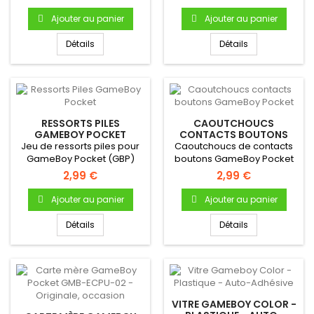
(avec...
Gameboy...
Ajouter au panier
Ajouter au panier
Détails
Détails
RESSORTS PILES
CAOUTCHOUCS
GAMEBOY POCKET
CONTACTS BOUTONS
GAMEBOY POCKET
Jeu de ressorts piles pour
Caoutchoucs de contacts
GameBoy Pocket (GBP)
boutons GameBoy Pocket
Pour Gameboy Pocket
2,99 €
2,99 €
Bouton A...
Ajouter au panier
Ajouter au panier
Détails
Détails
VITRE GAMEBOY COLOR -