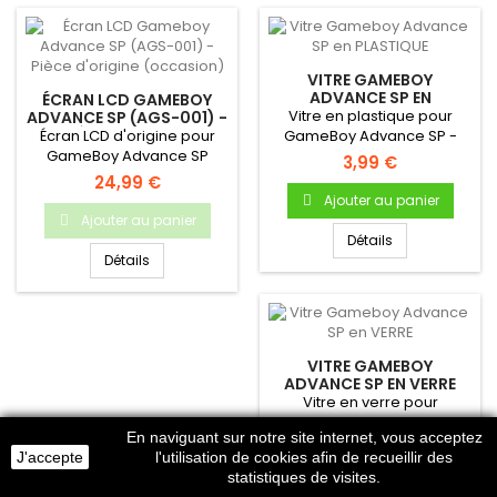
VITRE GAMEBOY
ADVANCE SP EN
ÉCRAN LCD GAMEBOY
PLASTIQUE
Vitre en plastique pour
ADVANCE SP (AGS-001) -
PIÈCE D'ORIGINE
Écran LCD d'origine pour
GameBoy Advance SP -
(OCCASION)
GameBoy Advance SP
Autocollante - Uniquement
3,99 €
!Pièce d'origine Nintendo...
pour...
24,99 €
Ajouter au panier
Ajouter au panier
Détails
Détails
VITRE GAMEBOY
ADVANCE SP EN VERRE
Vitre en verre pour
GameBoy Advance SP -
En naviguant sur notre site internet, vous acceptez
Autocollante - Uniquement
6,99 €
J'accepte
l'utilisation de cookies afin de recueillir des
pour...
statistiques de visites.
Ajouter au panier