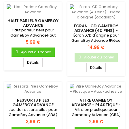
HAUT PARLEUR GAMEBOY
ADVANCE
ÉCRAN LCD GAMEBOY
Haut parleur neuf pour
ADVANCE (40 PINS) -
PIÈCE D'ORIGINE
GameBoy AdvanceHaut
Écran LCD d'origine pour
(OCCASION)
parleur (enceinte) interne
GameBoy Advance !Pièce
5,99 €
neuf...
d'origine Nintendo
14,99 €
Occasion...
Ajouter au panier
Ajouter au panier
Détails
Détails
RESSORTS PILES
VITRE GAMEBOY
GAMEBOY ADVANCE
ADVANCE - PLASTIQUE -
AUTO-ADHÉSIVE
Jeu de ressorts piles pour
Vitre en plastique pour
GameBoy Advance (GBA)
Gameboy Advance (GBA)
3,99 €
2,99 €