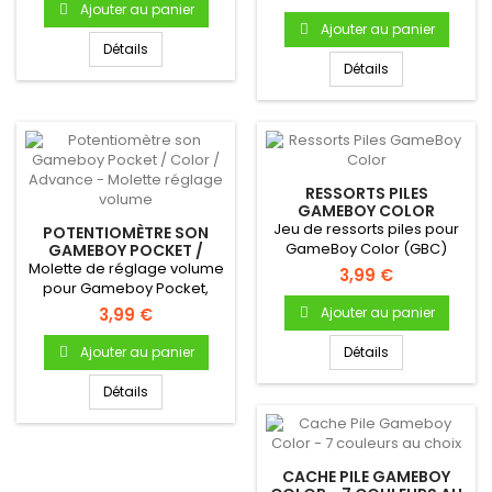
Ajouter au panier
Ajouter au panier
Détails
Détails
RESSORTS PILES
GAMEBOY COLOR
Jeu de ressorts piles pour
POTENTIOMÈTRE SON
GameBoy Color (GBC)
GAMEBOY POCKET /
COLOR / ADVANCE -
Molette de réglage volume
3,99 €
MOLETTE RÉGLAGE
pour Gameboy Pocket,
VOLUME
Color ou Advance
3,99 €
Ajouter au panier
Ajouter au panier
Détails
Détails
CACHE PILE GAMEBOY