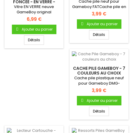
Cache pile neuf pour
FONCÉE - EN VERRE -
AUTO-ADHÉSIVE
Vitre EN VERRE neuve
Gameboy FATCache pile en
GameBoy original
plastique Pour Gameboy...
3,99 €
(Gameboy Fat) -
6,99 €
Autocollante -...
Ajouter au panier
Ajouter au panier
Détails
Détails
CACHE PILE GAMEBOY - 7
COULEURS AU CHOIX
Cache pile plastique neuf
pour Gameboy DMG-
01Cache pile en plastique
3,99 €
Pour...
Ajouter au panier
Détails