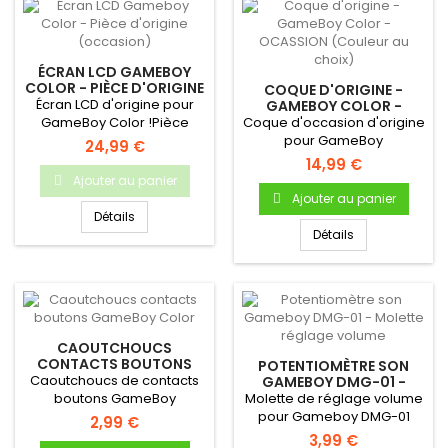
ÉCRAN LCD GAMEBOY
COLOR - PIÈCE D'ORIGINE
COQUE D'ORIGINE -
(OCCASION)
Écran LCD d'origine pour
GAMEBOY COLOR -
OCASSION (COULEUR AU
GameBoy Color !Pièce
Coque d'occasion d'origine
CHOIX)
d'origine Nintendo
pour GameBoy
24,99 €
Occasion...
ColorDémontée sur une
14,99 €
console...
Ajouter au panier
Ajouter au panier
Détails
Détails
CAOUTCHOUCS
CONTACTS BOUTONS
POTENTIOMÈTRE SON
GAMEBOY COLOR
Caoutchoucs de contacts
GAMEBOY DMG-01 -
MOLETTE RÉGLAGE
boutons GameBoy
Molette de réglage volume
VOLUME
ColorPour Gameboy Color
pour Gameboy DMG-01
2,99 €
Bouton A...
3,99 €