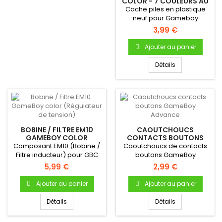
COLOR - 7 COULEURS AU
CHOIX
Cache piles en plastique
neuf pour Gameboy
ColorCache pile en
3,99 €
plastique...
Ajouter au panier
Détails
BOBINE / FILTRE EM10
CAOUTCHOUCS
GAMEBOY COLOR
CONTACTS BOUTONS
(RÉGULATEUR DE
GAMEBOY ADVANCE
Composant EM10 (Bobine /
Caoutchoucs de contacts
TENSION)
Filtre inducteur) pour GBC
boutons GameBoy
AdvancePour Gameboy
5,99 €
2,99 €
Advance Bouton...
Ajouter au panier
Ajouter au panier
Détails
Détails