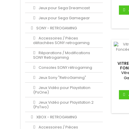
Jeux pour Sega Dreamcast
Jeux pour Sega Gamegear
SONY - RETROGAMING
Accessoires / Pièces
détachées SONY retrogaming
Réparations / Modifications
SONY Retrogaming
VITRE
Consoles SONY rétrogaming
FONC
AU
Vitr
Jeux Sony "RetroGaming"
Ga
(G
Jeux Vidéo pour Playstation
A
(PsOne)
Jeux Vidéo pour Playstation 2
(PsTwo)
XBOX - RETROGAMING
Accessoires / Pièces