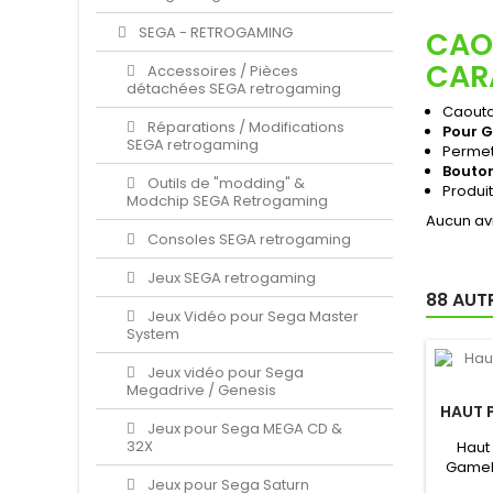
SEGA - RETROGAMING
CAO
CAR
Accessoires / Pièces
détachées SEGA retrogaming
Caoutc
Réparations / Modifications
Pour 
SEGA retrogaming
Permet 
Boutons
Outils de "modding" &
Produit
Modchip SEGA Retrogaming
Aucun avi
Consoles SEGA retrogaming
Jeux SEGA retrogaming
88 AUT
Jeux Vidéo pour Sega Master
System
Jeux vidéo pour Sega
Megadrive / Genesis
HAUT 
Jeux pour Sega MEGA CD &
32X
Haut
GameB
Jeux pour Sega Saturn
Boy Orig