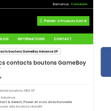
Bienvenue,
Connexion
Panier:
0
Produits
0,00 €
 BLOG
INFORMATIONS
CONTACT
tacts boutons GameBoy Advance SP
s contacts boutons GameBoy
P
P
tacts boutons GBA SP
 Advance
tart & Select, Power et croix directionnelle
ouver des boutons réactifs