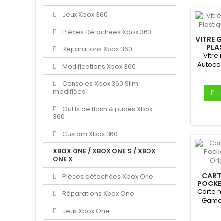
Jeux Xbox 360
Pièces Détachées Xbox 360
VITRE 
PLA
Réparations Xbox 360
Vitre
Autoco
Modifications Xbox 360
pour
Consoles Xbox 360 Slim
modifiées
Outils de flash & puces Xbox
360
Custom Xbox 360
XBOX ONE / XBOX ONE S / XBOX
ONE X
CART
Pièces détachées Xbox One
POCKE
ORIG
Carte 
Réparations Xbox One
Game
ECP
Jeux Xbox One
d