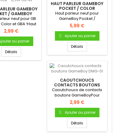
HAUT PARLEUR GAMEBOY
POCKET / COLOR
PARLEUR GAMEBOY
Haut parleur neuf pour
KET / GAMEBOY
/ ADVANCE - 0,5W
arleur neuf pour GB
GameBoy Pocket /
OU 1W
 Color et GBA !Haut
ColorHaut parleur
5,99 €
eur (enceinte)...
(enceinte)...
2,99 €
Ajouter au panier
Ajouter au panier
Détails
Détails
CAOUTCHOUCS
CONTACTS BOUTONS
GAMEBOY DMG-01
Caoutchoucs de contacts
boutons GameBoyPour
Gameboy "FAT" DMG-01
2,99 €
Bouton A...
Ajouter au panier
Détails