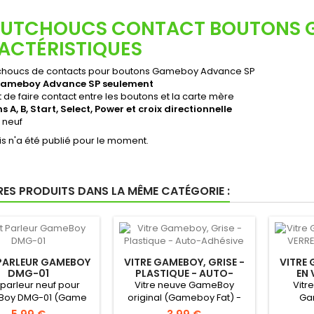
UTCHOUCS CONTACT BOUTONS G
ACTÉRISTIQUES
houcs de contacts pour boutons Gameboy Advance SP
Gameboy Advance SP seulement
de faire contact entre les boutons et la carte mère
 A, B, Start, Select, Power et croix directionnelle
 neuf
s n'a été publié pour le moment.
RES PRODUITS DANS LA MÊME CATÉGORIE :
PARLEUR GAMEBOY
VITRE GAMEBOY, GRISE -
VITRE 
DMG-01
PLASTIQUE - AUTO-
EN 
ADHÉSIVE
 parleur neuf pour
Vitre neuve GameBoy
Vitr
oy DMG-01 (Game
original (Gameboy Fat) -
Ga
inal) !Haut parleur...
Autocollante - Uniquement
(G