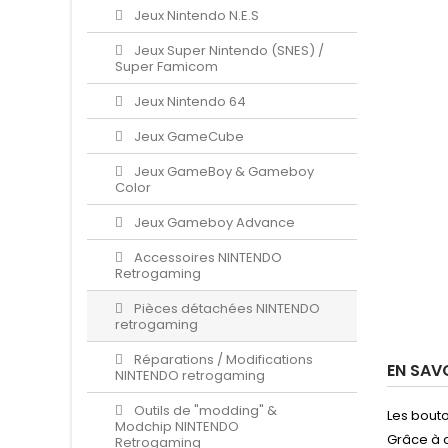
Jeux Nintendo N.E.S
Jeux Super Nintendo (SNES) /
Super Famicom
Jeux Nintendo 64
Jeux GameCube
Jeux GameBoy & Gameboy
Color
Jeux Gameboy Advance
Accessoires NINTENDO
Retrogaming
Pièces détachées NINTENDO
retrogaming
Réparations / Modifications
EN SAV
NINTENDO retrogaming
Outils de "modding" &
Les bout
Modchip NINTENDO
Grâce à 
Retrogaming