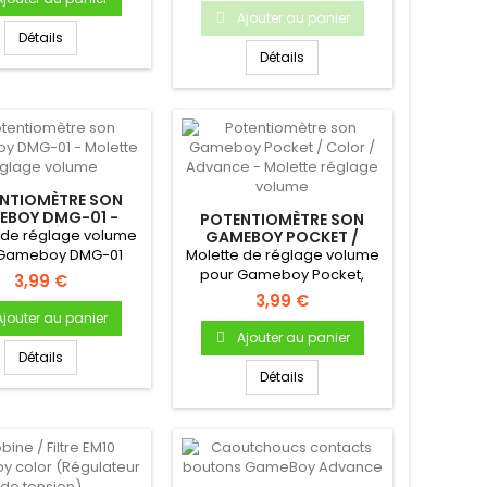
Ajouter au panier
Détails
Détails
NTIOMÈTRE SON
EBOY DMG-01 -
POTENTIOMÈTRE SON
ETTE RÉGLAGE
 de réglage volume
GAMEBOY POCKET /
VOLUME
COLOR / ADVANCE -
 Gameboy DMG-01
Molette de réglage volume
MOLETTE RÉGLAGE
pour Gameboy Pocket,
3,99 €
VOLUME
Color ou Advance
3,99 €
Ajouter au panier
Ajouter au panier
Détails
Détails