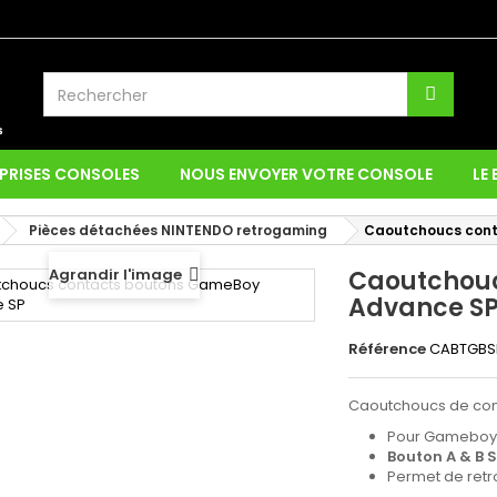
PRISES CONSOLES
NOUS ENVOYER VOTRE CONSOLE
LE
Pièces détachées NINTENDO retrogaming
Caoutchoucs con
Agrandir l'image
Caoutchouc
Advance S
Référence
CABTGBS
Caoutchoucs de con
Pour Gameboy
Bouton A & B S
Permet de retr