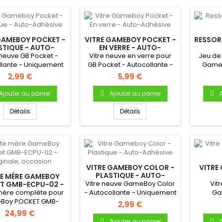
GAMEBOY POCKET -
VITRE GAMEBOY POCKET -
RESSOR
STIQUE - AUTO-
EN VERRE - AUTO-
ADHÉSIVE
ADHÉSIVE
 neuve GB Pocket -
Vitre neuve en verre pour
Jeu de 
llante - Uniquement
GB Pocket - Autocollante -
GameB
 Gameboy Pocket
Uniquement pour
2,99 €
5,99 €
(avec...
Gameboy...
Ajouter au panier
Ajouter au panier
Détails
Détails
VITRE GAMEBOY COLOR -
VITRE
PLASTIQUE - AUTO-
E MÈRE GAMEBOY
ADHÉSIVE
Vitre neuve GameBoy Color
Vit
T GMB-ECPU-02 -
INALE, OCCASION
mère complète pour
- Autocollante - Uniquement
Ga
Boy POCKET GMB-
pour Gameboy Color.
Autocol
2,99 €
U-02 Carte mère
po
24,99 €
'origine pour...
Ajouter au panier