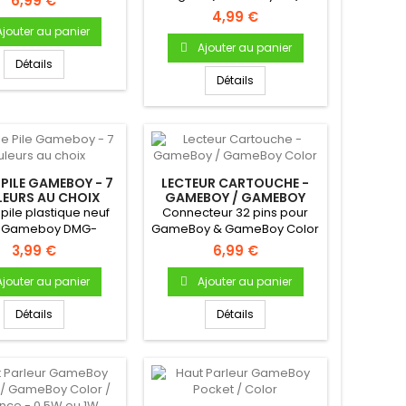
6,99 €
tocollante -...
Autocollante - Uniquement
4,99 €
pour...
Ajouter au panier
Ajouter au panier
Détails
Détails
PILE GAMEBOY - 7
LECTEUR CARTOUCHE -
EURS AU CHOIX
GAMEBOY / GAMEBOY
COLOR
pile plastique neuf
Connecteur 32 pins pour
r Gameboy DMG-
GameBoy & GameBoy Color
e pile en plastique
Permet la lecture des...
3,99 €
6,99 €
Pour...
Ajouter au panier
Ajouter au panier
Détails
Détails