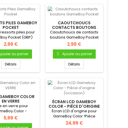
TS PILES GAMEBOY
CAOUTCHOUCS
POCKET
CONTACTS BOUTONS
GAMEBOY POCKET
ressorts piles pour
Caoutchoucs de contacts
oy Pocket (GBP)
boutons GameBoy Pocket
Pour Gameboy Pocket
2,99 €
2,99 €
Bouton A...
Ajouter au panier
Ajouter au panier
Détails
Détails
 GAMEBOY COLOR
EN VERRE
ÉCRAN LCD GAMEBOY
re en verre pour
COLOR - PIÈCE D'ORIGINE
(OCCASION)
meBoy Color -
Écran LCD d'origine pour
lante - Uniquement
GameBoy Color !Pièce
5,99 €
ur Gameboy...
d'origine Nintendo
24,99 €
Occasion...
Ajouter au panier