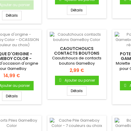
Ajouter au panier
Détails
Détails
CAOUTCHOUCS
CONTACTS BOUTONS
UE D'ORIGINE -
POTE
GAMEBOY COLOR
Caoutchoucs de contacts
EBOY COLOR -
GAM
ION (COULEUR AU
MOL
'occasion d'origine
boutons GameBoy
Molette
CHOIX)
our GameBoy
ColorPour Gameboy Color
pour
2,99 €
Démontée sur une
Bouton A...
14,99 €
console...
Ajouter au panier
Ajouter au panier
Détails
Détails