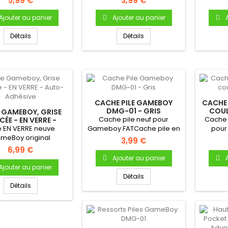
5,99 €
3,99 €
pour...
Au
Ajouter au panier
Ajouter au panier
Détails
Détails
CACHE PILE GAMEBOY
CACHE 
DMG-01 - GRIS
COUL
 GAMEBOY, GRISE
Cache pile neuf pour
Cache 
ÉE - EN VERRE -
TO-ADHÉSIVE
e EN VERRE neuve
Gameboy FATCache pile en
pou
meBoy original
plastique Pour Gameboy...
01Cach
3,99 €
ameboy Fat) -
6,99 €
utocollante -...
Ajouter au panier
Ajouter au panier
Détails
Détails