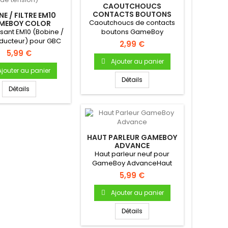
CAOUTCHOUCS
CONTACTS BOUTONS
NE / FILTRE EM10
GAMEBOY ADVANCE
Caoutchoucs de contacts
MEBOY COLOR
ÉGULATEUR DE
ant EM10 (Bobine /
boutons GameBoy
TENSION)
inducteur) pour GBC
AdvancePour Gameboy
2,99 €
Advance Bouton...
5,99 €
Ajouter au panier
Ajouter au panier
Détails
Détails
HAUT PARLEUR GAMEBOY
ADVANCE
Haut parleur neuf pour
GameBoy AdvanceHaut
parleur (enceinte) interne
5,99 €
neuf...
Ajouter au panier
Détails