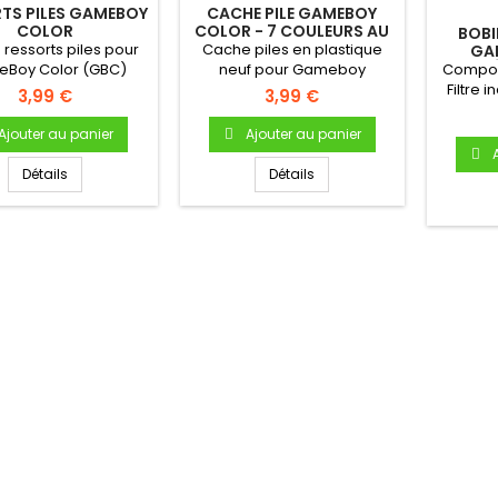
TS PILES GAMEBOY
CACHE PILE GAMEBOY
COLOR
COLOR - 7 COULEURS AU
BOBI
CHOIX
 ressorts piles pour
Cache piles en plastique
GA
(R
Boy Color (GBC)
neuf pour Gameboy
Compos
ColorCache pile en
Filtre 
3,99 €
3,99 €
plastique...
Ajouter au panier
Ajouter au panier
Détails
Détails