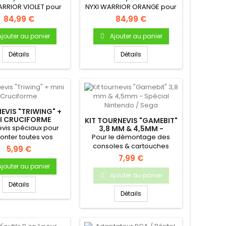
/ PC
/ PC
ARRIOR VIOLET pour
NYXI WARRIOR ORANGE pour
do GameCube / Wii
Nintendo GameCube / Wii
84,99 €
84,99 €
/...
/...
Ajouter au panier
Ajouter au panier
Détails
Détails
EVIS "TRIWING" +
I CRUCIFORME
KIT TOURNEVIS "GAMEBIT"
vis spéciaux pour
3,8 MM & 4,5MM -
SPÉCIAL NINTENDO / SEGA
nter toutes vos
Pour le démontage des
s Nintendo: DSLite,
consoles & cartouches
5,99 €
Wii-U,...
Retrogaming - Jeu de 2...
7,99 €
Ajouter au panier
Ajouter au panier
Détails
Détails