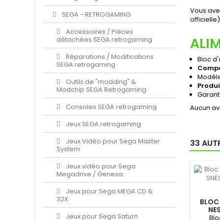
Vous ave
SEGA - RETROGAMING
officiell
Accessoires / Pièces
ALI
détachées SEGA retrogaming
Réparations / Modifications
Bloc d
SEGA retrogaming
Compat
Modèle
Outils de "modding" &
Produi
Modchip SEGA Retrogaming
Garanti
Consoles SEGA retrogaming
Aucun avi
Jeux SEGA retrogaming
Jeux Vidéo pour Sega Master
33 AUT
System
Jeux vidéo pour Sega
Megadrive / Genesis
Jeux pour Sega MEGA CD &
32X
BLOC
NES
Jeux pour Sega Saturn
(PRO
Blo