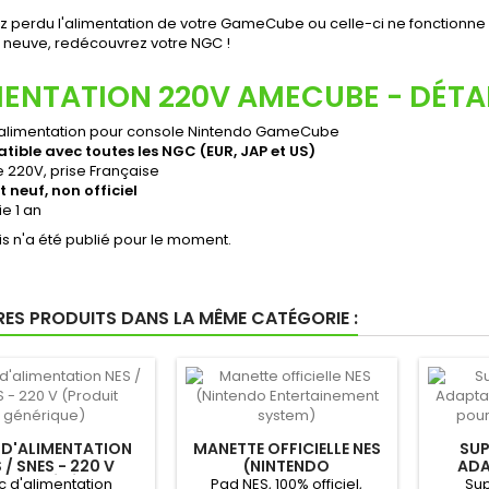
z perdu l'alimentation de votre GameCube ou celle-ci ne fonctionne
e) neuve, redécouvrez votre NGC !
MENTATION 220V AMECUBE - DÉTA
'alimentation pour console Nintendo GameCube
ible avec toutes les NGC (EUR, JAP et US)
 220V, prise Française
t neuf, non officiel
e 1 an
s n'a été publié pour le moment.
RES PRODUITS DANS LA MÊME CATÉGORIE :
 D'ALIMENTATION
MANETTE OFFICIELLE NES
SUP
 / SNES - 220 V
(NINTENDO
ADA
DUIT GÉNÉRIQUE)
ENTERTAINEMENT SYSTEM)
GAME
c d'alimentation
Pad NES, 100% officiel,
Su