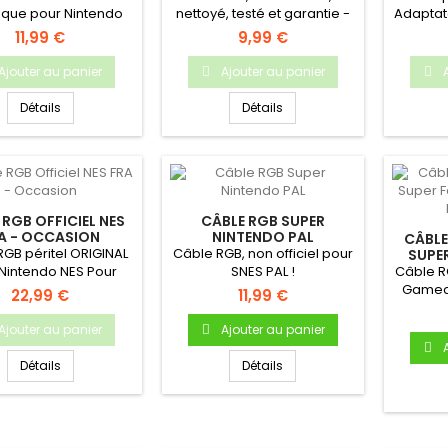
ique pour Nintendo
nettoyé, testé et garantie -
Adaptate
 Super Nintendo...
Manette de jeu pour...
Gam
11,99 €
9,99 €
Ajouter au panier
Ajouter au panier
Détails
Détails
 RGB OFFICIEL NES
CÂBLE RGB SUPER
A - OCCASION
NINTENDO PAL
CÂBLE
GB péritel ORIGINAL
Câble RGB, non officiel pour
SUPE
"MOD
Nintendo NES Pour
SNES PAL !
Câble RG
le NES Française...
Gamec
22,99 €
11,99 €
RGB & 
Ajouter au panier
Ajouter au panier
Détails
Détails