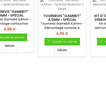
NEVIS "GAMEBIT"
8MM - SPÉCIAL
TOURNEVIS "GAMEBIT"
KIT D'
NINTENDO
vis Gamebit 3,8mm -
4,5MM - SPÉCIAL
DÉMON
NINTENDO / SEGA
TOUT
ntage cartouches
Tournevis Gamebit 4,5mm -
Kit d
, SNES, Gameboy,
Démontage console &
démont
4,99 €
Nintendo 64
cartouches Retrogaming
4,99 €
Ajouter au panier
Ajouter au panier
Détails
Détails