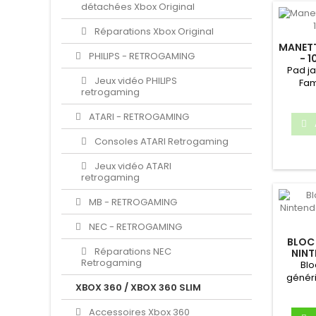
détachées Xbox Original
Réparations Xbox Original
MANET
PHILIPS - RETROGAMING
- 1
Pad j
Jeux vidéo PHILIPS
Fam
retrogaming
démonté
ATARI - RETROGAMING
Consoles ATARI Retrogaming
Jeux vidéo ATARI
retrogaming
MB - RETROGAMING
NEC - RETROGAMING
BLOC
Réparations NEC
NINT
Retrogaming
(PRO
Blo
génér
XBOX 360 / XBOX 360 SLIM
64Comp
Accessoires Xbox 360