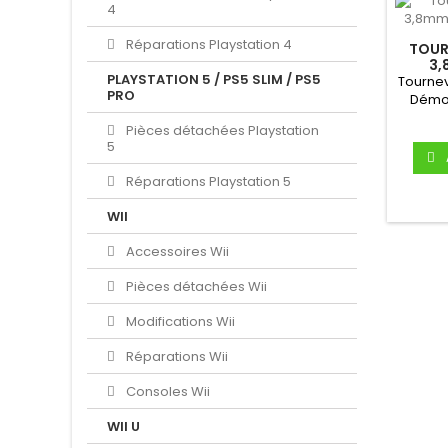
4
Réparations Playstation 4
TOUR
3,
PLAYSTATION 5 / PS5 SLIM / PS5
Tourne
PRO
Démo
NES
Pièces détachées Playstation
5
Réparations Playstation 5
WII
Accessoires Wii
Pièces détachées Wii
Modifications Wii
Réparations Wii
Consoles Wii
WII U