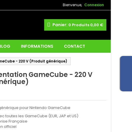
Bienvenue,
Connexion
Panier:
0
Produits
0,00 €
 BLOG
INFORMATIONS
CONTACT
meCube - 220 V (Produit générique)
mentation GameCube - 220 V
énérique)
n générique pour Nintendo GameCube
c toutes les GameCube (EUR, JAP et US)
rise Française
n officiel