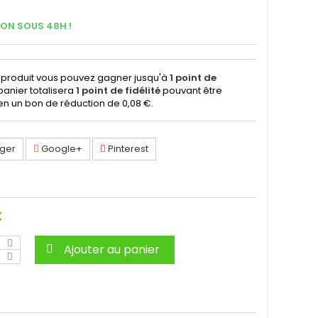
SON SOUS 48H !
 produit vous pouvez gagner jusqu'à
1
point de
 panier totalisera
1
point de fidélité
pouvant être
en un bon de réduction de
0,08 €
.
ger
Google+
Pinterest
C
Ajouter au panier