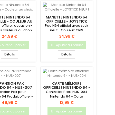
TE NINTENDO 64
MANETTE NINTENDO 64
ELLE - COULEUR AU
OFFICIELLE - JOYSTICK
CHOIX
NEUF !
officiel, occasion -
Pad N64 officiel avec stick
rs couleurs au choix
neuf - Couleur: GRIS
24,99 €
34,99 €
Ajouter au panier
Ajouter au panier
Détails
Détails
PANSION PAK
CARTE MÉMOIRE
DO 64 - NUS-007
OFFICIELLE NINTENDO 64 -
NUS-004
ansion Pak pour
Controller Pack NUS-004
 64 Produit officiel -
Nintendo 64 - Carte
NUS-007
mémoire officielle.
49,99 €
12,99 €
Ajouter au panier
Ajouter au panier