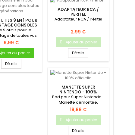
ADAPTATEUR RCA /
PÉRITEL
Adaptateur RCA / Péritel
OUTILS 9 EN 1 POUR
TAGE CONSOLES
ES GÉNÉRATIONS
e 9 outils pour le
2,99 €
age de toutes vos
consoles !
9,99 €
Ajouter au panier
Ajouter au panier
Détails
Détails
MANETTE SUPER
NINTENDO - 100%
OFFICIELLE
Pad pour Super Nintendo -
Manette démontée,
nettoyée, testée et garantie
19,99 €
!
Ajouter au panier
Détails