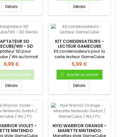
Détails
Détails
APTATEUR SD
KIT CONDENSATEURS -
CUBE/WII - SD
LECTEUR GAMECUBE
GECKO
ptateur SD pour
Kit condensateurs pour la
be / Wii au format
carte lecteur GameCube
mémoire gamecube
9,99 €
5,99 €
!...
Ajouter au panier
Ajouter au panier
Détails
Détails
WARRIOR VIOLET -
NYXI WARRIOR ORANGE -
ETTE NINTENDO
MANETTE NINTENDO
 / GAMECUBE / WII
SWITCH / GAMECUBE / WII
es style GameCube
Manettes style GameCube