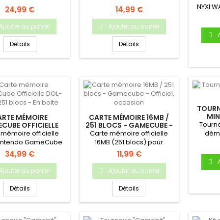
choix !
NYXI W
24,99 €
14,99 €
Ninten
Ajouter au panier
Ajouter au panier
Détails
Détails
TOURN
MIN
ARTE MÉMOIRE
CARTE MÉMOIRE 16MB /
Tourne
CUBE OFFICIELLE
251 BLOCS - GAMECUBE -
4 - 251 BLOCS - EN
OFFICIEL, OCCASION
 mémoire officielle
Carte mémoire officielle
démo
BOITE
Nintendo GameCube
16MB (251 blocs) pour
console
 251 blocs (noire)
Nintendo GameCube
34,99 €
11,99 €
En...
Ajouter au panier
Ajouter au panier
Détails
Détails