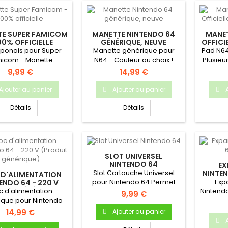
TE SUPER FAMICOM
MANETTE NINTENDO 64
MANET
00% OFFICIELLE
GÉNÉRIQUE, NEUVE
OFFICI
aponais pour Super
Manette générique pour
Pad N64 
icom - Manette
N64 - Couleur au choix !
Plusieu
e, nettoyée, testée
9,99 €
14,99 €
et...
Ajouter au panier
Ajouter au panier
Détails
Détails
SLOT UNIVERSEL
NINTENDO 64
EX
Slot Cartouche Universel
NINTEN
 D'ALIMENTATION
pour Nintendo 64 Permet
Exp
ENDO 64 - 220 V
DUIT GÉNÉRIQUE)
c d'alimentation
d'insérer des cartouches
Nintendo
9,99 €
ique pour Nintendo
de...
atible avec toutes
14,99 €
Ajouter au panier
les...