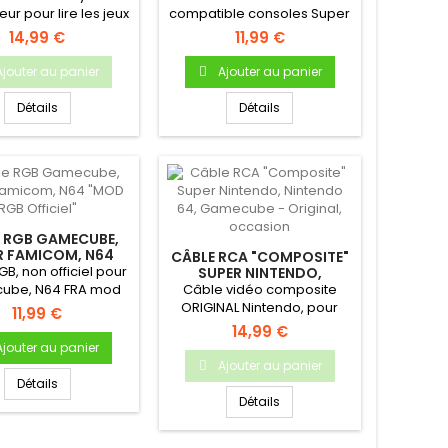
NINTENDO
- 9V 2A
ur pour lire les jeux
compatible consoles Super
eboy sur Super
Famicom, Megadrive &
14,99 €
11,99 €
Nintendo
Gamegear...
Ajouter au panier
Ajouter au panier
Détails
Détails
 RGB GAMECUBE,
R FAMICOM, N64
CÂBLE RCA "COMPOSITE"
 RGB OFFICIEL"
B, non officiel pour
SUPER NINTENDO,
NINTENDO 64, GAMECUBE
ube, N64 FRA mod
Câble vidéo composite
- ORIGINAL, OCCASION
SFC (SNES JAP) /...
ORIGINAL Nintendo, pour
11,99 €
console SNES, N64 &...
14,99 €
Ajouter au panier
Ajouter au panier
Détails
Détails