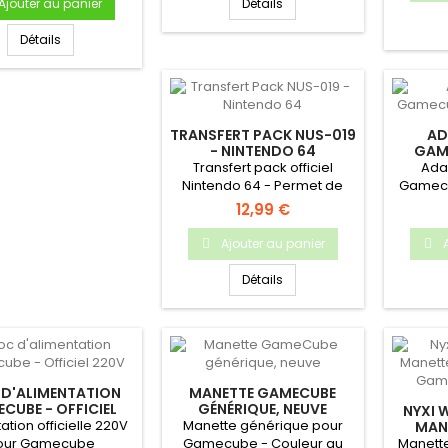
Ajouter au panier
Détails
Détails
TRANSFERT PACK NUS-019
AD
- NINTENDO 64
GAME
Transfert pack officiel
Ada
Nintendo 64 - Permet de
Gamecu
transférer des données de...
carte 
12,99 €
Ajouter au panier
Détails
 D'ALIMENTATION
MANETTE GAMECUBE
CUBE - OFFICIEL
GÉNÉRIQUE, NEUVE
NYXI 
220V
ation officielle 220V
Manette générique pour
MAN
SWITCH
our Gamecube
Gamecube - Couleur au
Manett