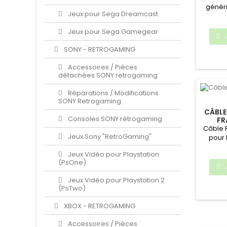
génér
Jeux pour Sega Dreamcast
NES &
Jeux pour Sega Gamegear
SONY - RETROGAMING
Accessoires / Pièces
détachées SONY retrogaming
Réparations / Modifications
SONY Retrogaming
CÂBLE
Consoles SONY rétrogaming
FR
Câble R
Jeux Sony "RetroGaming"
pour 
conso
Jeux Vidéo pour Playstation
(PsOne)
Jeux Vidéo pour Playstation 2
(PsTwo)
XBOX - RETROGAMING
Accessoires / Pièces