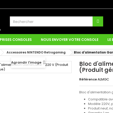
PRISES CONSOLES
NOUS ENVOYER VOTRE CONSOLE
LE
Accessoires NINTENDO Retrogaming
Bloc d'alimentation Ga
Agrandir l'image
Bloc d'ali
(Produit g
Référence
ALMGC
Bloc d'alimentatio
Compatible ave
Modèle 220V, p
Produit neuf, no
Garantie 1 an