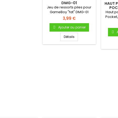
DMG-01
HAUT 
Jeu de ressorts piles pour
POC
COLOR 
GameBoy "fat" DMG-01
Haut p
Pocket,
3,99 €
parl
Ajouter au panier
Détails