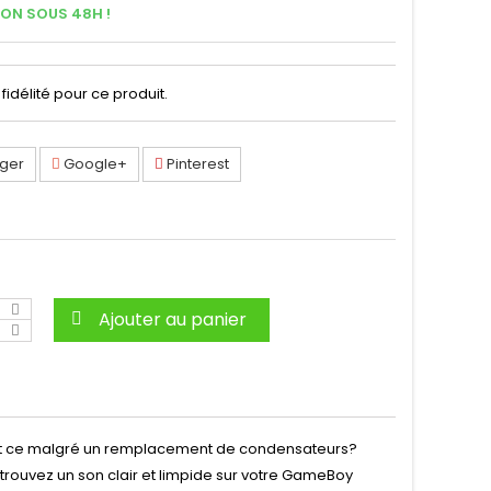
SON SOUS 48H !
fidélité pour ce produit.
ger
Google+
Pinterest
Ajouter au panier
, et ce malgré un remplacement de condensateurs?
etrouvez un son clair et limpide sur votre GameBoy