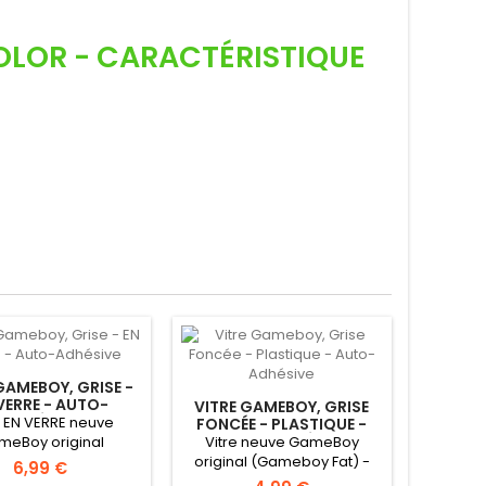
OLOR - CARACTÉRISTIQUE
GAMEBOY, GRISE -
VERRE - AUTO-
VITRE GAMEBOY, GRISE
ADHÉSIVE
e EN VERRE neuve
FONCÉE - PLASTIQUE -
AUTO-ADHÉSIVE
meBoy original
Vitre neuve GameBoy
ameboy Fat) -
original (Gameboy Fat) -
6,99 €
tocollante -...
Autocollante - Uniquement