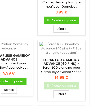
CHOIX
Cache piles en plastique
neuf pour Gameboy
ColorCache pile en
3,99 €
plastique...
Ajouter au panier
Détails
PARLEUR GAMEBOY
ADVANCE
ÉCRAN LCD GAMEBOY
parleur neuf pour
ADVANCE (40 PINS) -
PIÈCE D'ORIGINE
Boy AdvanceHaut
Écran LCD d'origine pour
(OCCASION)
 (enceinte) interne
GameBoy Advance !Pièce
5,99 €
neuf...
d'origine Nintendo
14,99 €
Occasion...
Ajouter au panier
Ajouter au panier
Détails
Détails