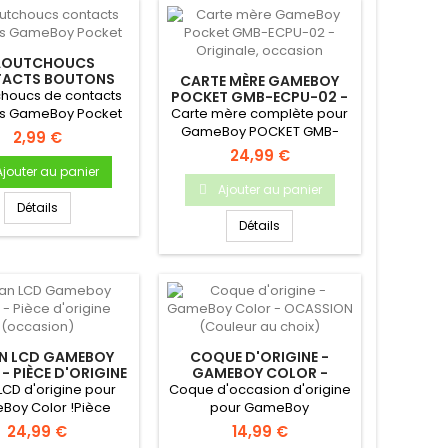
AOUTCHOUCS
ACTS BOUTONS
CARTE MÈRE GAMEBOY
EBOY POCKET
houcs de contacts
POCKET GMB-ECPU-02 -
ORIGINALE, OCCASION
s GameBoy Pocket
Carte mère complète pour
 Gameboy Pocket
GameBoy POCKET GMB-
2,99 €
Bouton A...
ECPU-02 Carte mère
24,99 €
d'origine pour...
Ajouter au panier
Ajouter au panier
Détails
Détails
N LCD GAMEBOY
COQUE D'ORIGINE -
- PIÈCE D'ORIGINE
GAMEBOY COLOR -
(OCCASION)
OCASSION (COULEUR AU
LCD d'origine pour
Coque d'occasion d'origine
CHOIX)
Boy Color !Pièce
pour GameBoy
rigine Nintendo
ColorDémontée sur une
24,99 €
14,99 €
Occasion...
console...