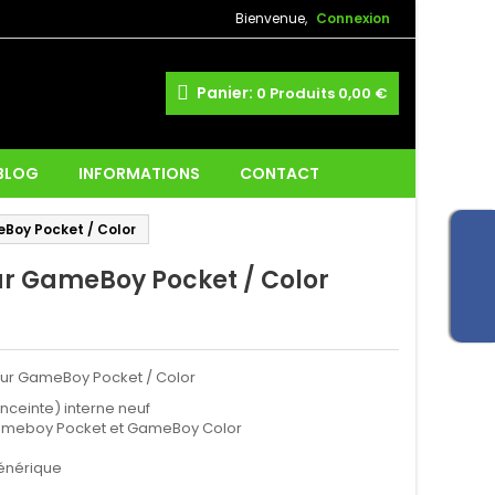
Bienvenue,
Connexion
Panier:
0
Produits
0,00 €
 BLOG
INFORMATIONS
CONTACT
Boy Pocket / Color
ur GameBoy Pocket / Color
our GameBoy Pocket / Color
nceinte) interne neuf
meboy Pocket et GameBoy Color
générique