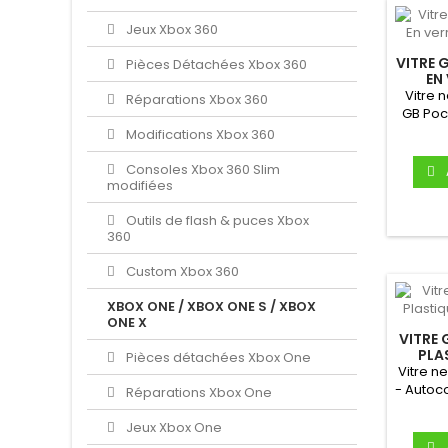
Jeux Xbox 360
VITRE 
Pièces Détachées Xbox 360
EN
Vitre 
Réparations Xbox 360
GB Poc
Un
Modifications Xbox 360
Consoles Xbox 360 Slim
modifiées
Outils de flash & puces Xbox
360
Custom Xbox 360
XBOX ONE / XBOX ONE S / XBOX
ONE X
VITRE
PLA
Pièces détachées Xbox One
Vitre 
- Autoc
Réparations Xbox One
pour
Jeux Xbox One