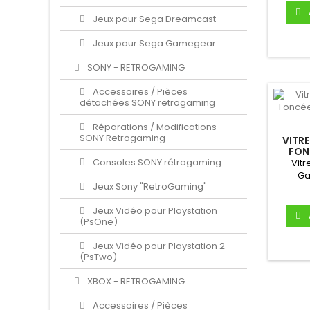
Jeux pour Sega Dreamcast
Jeux pour Sega Gamegear
SONY - RETROGAMING
Accessoires / Pièces
détachées SONY retrogaming
Réparations / Modifications
SONY Retrogaming
VITRE
FONC
Consoles SONY rétrogaming
AU
Vitr
Ga
Jeux Sony "RetroGaming"
(G
A
Jeux Vidéo pour Playstation
(PsOne)
Jeux Vidéo pour Playstation 2
(PsTwo)
XBOX - RETROGAMING
Accessoires / Pièces