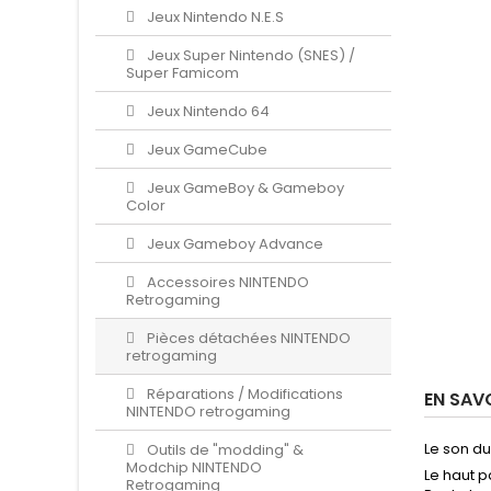
Jeux Nintendo N.E.S
Jeux Super Nintendo (SNES) /
Super Famicom
Jeux Nintendo 64
Jeux GameCube
Jeux GameBoy & Gameboy
Color
Jeux Gameboy Advance
Accessoires NINTENDO
Retrogaming
Pièces détachées NINTENDO
retrogaming
Réparations / Modifications
EN SAV
NINTENDO retrogaming
Le son d
Outils de "modding" &
Modchip NINTENDO
Le haut p
Retrogaming