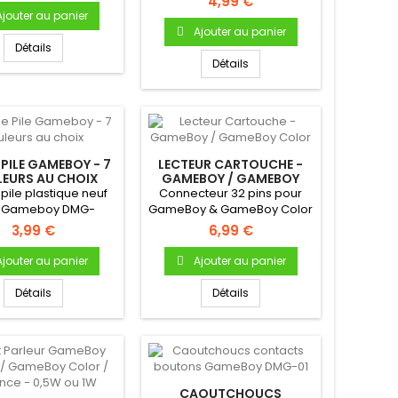
4,99 €
pour...
Ajouter au panier
Ajouter au panier
Détails
Détails
PILE GAMEBOY - 7
LECTEUR CARTOUCHE -
EURS AU CHOIX
GAMEBOY / GAMEBOY
COLOR
pile plastique neuf
Connecteur 32 pins pour
r Gameboy DMG-
GameBoy & GameBoy Color
e pile en plastique
Permet la lecture des...
3,99 €
6,99 €
Pour...
Ajouter au panier
Ajouter au panier
Détails
Détails
CAOUTCHOUCS