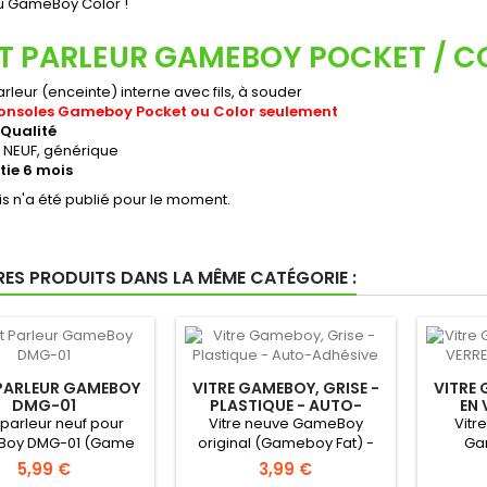
u GameBoy Color !
T PARLEUR GAMEBOY POCKET / C
rleur (enceinte) interne avec fils, à souder
onsoles Gameboy Pocket ou Color seulement
Qualité
t NEUF, générique
ie 6 mois
s n'a été publié pour le moment.
RES PRODUITS DANS LA MÊME CATÉGORIE :
PARLEUR GAMEBOY
VITRE GAMEBOY, GRISE -
VITRE 
DMG-01
PLASTIQUE - AUTO-
EN 
ADHÉSIVE
 parleur neuf pour
Vitre neuve GameBoy
Vitr
oy DMG-01 (Game
original (Gameboy Fat) -
Ga
inal) !Haut parleur...
Autocollante - Uniquement
(G
5,99 €
3,99 €
pour...
Au