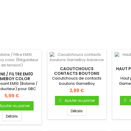
CAOUTCHOUCS
HAUT 
CONTACTS BOUTONS
NE / FILTRE EM10
GAMEBOY ADVANCE
Caoutchoucs de contacts
Haut 
MEBOY COLOR
ÉGULATEUR DE
ant EM10 (Bobine /
boutons GameBoy
Game
TENSION)
 inducteur) pour GBC
AdvancePour Gameboy
parleur
2,99 €
Advance Bouton...
5,99 €
Ajouter au panier
Ajouter au panier
Détails
Détails