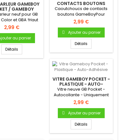
CONTACTS BOUTONS
PARLEUR GAMEBOY
GAMEBOY DMG-01
Caoutchoucs de contacts
KET / GAMEBOY
/ ADVANCE - 0,5W
arleur neuf pour GB
boutons GameBoyPour
OU 1W
 Color et GBA !Haut
Gameboy "FAT" DMG-01
2,99 €
eur (enceinte)...
Bouton A...
2,99 €
Ajouter au panier
Ajouter au panier
Détails
Détails
VITRE GAMEBOY POCKET -
PLASTIQUE - AUTO-
ADHÉSIVE
Vitre neuve GB Pocket -
Autocollante - Uniquement
pour Gameboy Pocket
2,99 €
(avec...
Ajouter au panier
Détails