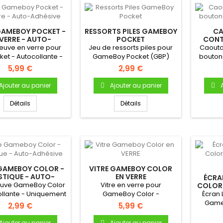
GAMEBOY POCKET -
RESSORTS PILES GAMEBOY
C
 VERRE - AUTO-
POCKET
CONT
ADHÉSIVE
GAM
neuve en verre pour
Jeu de ressorts piles pour
Caoutc
ket - Autocollante -
GameBoy Pocket (GBP)
bouton
iquement pour
Pour
5,99 €
2,99 €
Gameboy...
Ajouter au panier
Ajouter au panier
Détails
Détails
 GAMEBOY COLOR -
VITRE GAMEBOY COLOR
STIQUE - AUTO-
EN VERRE
ÉCRA
ADHÉSIVE
neuve GameBoy Color
Vitre en verre pour
COLOR 
ollante - Uniquement
GameBoy Color -
Écran 
 Gameboy Color.
Autocollante - Uniquement
Game
2,99 €
5,99 €
pour Gameboy...
d'o
Ajouter au panier
Ajouter au panier