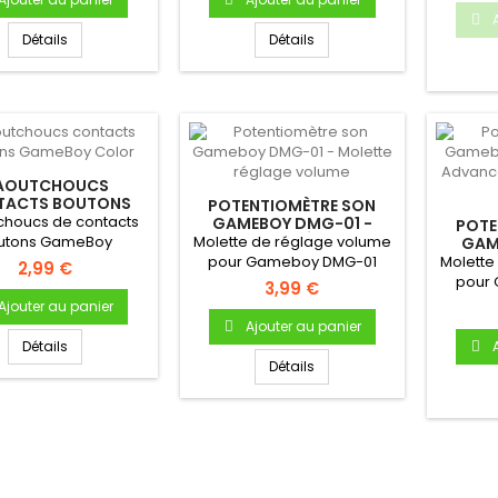
Détails
Détails
AOUTCHOUCS
TACTS BOUTONS
POTENTIOMÈTRE SON
MEBOY COLOR
houcs de contacts
GAMEBOY DMG-01 -
POTE
MOLETTE RÉGLAGE
utons GameBoy
Molette de réglage volume
GAM
VOLUME
COLO
our Gameboy Color
pour Gameboy DMG-01
Molette
2,99 €
MOL
Bouton A...
pour 
3,99 €
Col
Ajouter au panier
Ajouter au panier
Détails
Détails