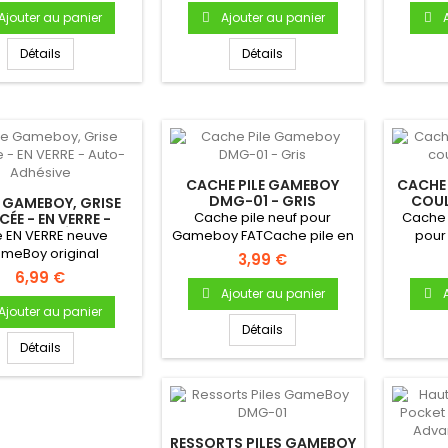
Ajouter au panier
Ajouter au panier
Détails
Détails
CACHE PILE GAMEBOY
CACHE 
DMG-01 - GRIS
COUL
 GAMEBOY, GRISE
Cache pile neuf pour
Cache 
ÉE - EN VERRE -
TO-ADHÉSIVE
e EN VERRE neuve
Gameboy FATCache pile en
pou
meBoy original
plastique Pour Gameboy...
01Cach
3,99 €
ameboy Fat) -
6,99 €
utocollante -...
Ajouter au panier
Ajouter au panier
Détails
Détails
RESSORTS PILES GAMEBOY