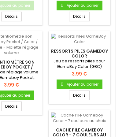
Ajouter au panier
Ajouter au panier
Détails
Détails
RESSORTS PILES GAMEBOY
COLOR
Jeu de ressorts piles pour
NTIOMÈTRE SON
GameBoy Color (GBC)
EBOY POCKET /
R / ADVANCE -
 de réglage volume
3,99 €
ETTE RÉGLAGE
Gameboy Pocket,
VOLUME
or ou Advance
3,99 €
Ajouter au panier
Ajouter au panier
Détails
Détails
CACHE PILE GAMEBOY
COLOR - 7 COULEURS AU