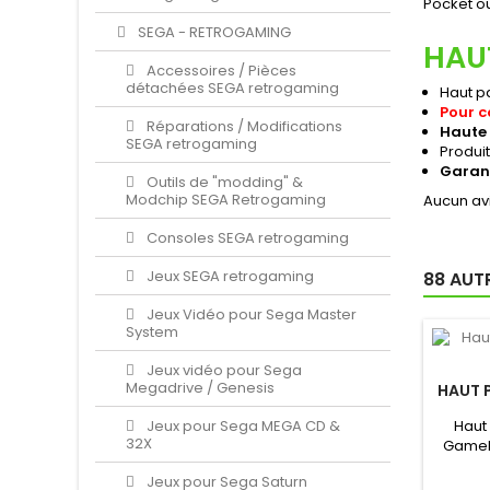
Pocket o
SEGA - RETROGAMING
HAU
Accessoires / Pièces
détachées SEGA retrogaming
Haut pa
Pour c
Réparations / Modifications
Haute 
SEGA retrogaming
Produi
Garant
Outils de "modding" &
Modchip SEGA Retrogaming
Aucun avi
Consoles SEGA retrogaming
Jeux SEGA retrogaming
88 AUT
Jeux Vidéo pour Sega Master
System
Jeux vidéo pour Sega
Megadrive / Genesis
HAUT 
Jeux pour Sega MEGA CD &
Haut
32X
GameB
Boy Orig
Jeux pour Sega Saturn