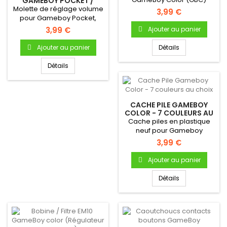
GAMEBOY POCKET /
COLOR / ADVANCE -
Molette de réglage volume
3,99 €
MOLETTE RÉGLAGE
pour Gameboy Pocket,
VOLUME
Color ou Advance
3,99 €
Ajouter au panier
Ajouter au panier
Détails
Détails
CACHE PILE GAMEBOY
COLOR - 7 COULEURS AU
CHOIX
Cache piles en plastique
neuf pour Gameboy
ColorCache pile en
3,99 €
plastique...
Ajouter au panier
Détails