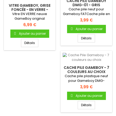
CACHE PILE GAMEBOY
DMG-01 - GRIS
VITRE GAMEBOY, GRISE
Cache pile neuf pour
FONCÉE - EN VERRE -
AUTO-ADHÉSIVE
Vitre EN VERRE neuve
Gameboy FATCache pile en
GameBoy original
plastique Pour Gameboy...
3,99 €
(Gameboy Fat) -
6,99 €
Autocollante -...
Ajouter au panier
Ajouter au panier
Détails
Détails
CACHE PILE GAMEBOY - 7
COULEURS AU CHOIX
Cache pile plastique neuf
pour Gameboy DMG-
01Cache pile en plastique
3,99 €
Pour...
Ajouter au panier
Détails