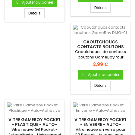
Ajouter au panier
Détails
Détails
CAOUTCHOUCS
CONTACTS BOUTONS
GAMEBOY DMG-01
Caoutchoucs de contacts
boutons GameBoyPour
Gameboy "FAT" DMG-01
2,99 €
Bouton A...
Ajouter au panier
Détails
VITRE GAMEBOY POCKET
VITRE GAMEBOY POCKET
- PLASTIQUE - AUTO-
- EN VERRE - AUTO-
ADHÉSIVE
ADHÉSIVE
Vitre neuve GB Pocket -
Vitre neuve en verre pour
Autocollante - Uniquement
GB Pocket - Autocollante -