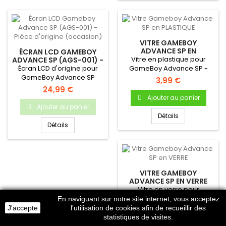
VITRE GAMEBOY
ADVANCE SP EN
ÉCRAN LCD GAMEBOY
PLASTIQUE
Vitre en plastique pour
ADVANCE SP (AGS-001) -
PIÈCE D'ORIGINE
Écran LCD d'origine pour
GameBoy Advance SP -
(OCCASION)
GameBoy Advance SP
Autocollante - Uniquement
3,99 €
!Pièce d'origine Nintendo...
pour...
24,99 €
Ajouter au panier
Ajouter au panier
Détails
Détails
VITRE GAMEBOY
ADVANCE SP EN VERRE
Vitre en verre pour
GameBoy Advance SP -
En naviguant sur notre site internet, vous acceptez
Autocollante - Uniquement
J'accepte
l'utilisation de cookies afin de recueillir des
6,99 €
pour...
statistiques de visites.