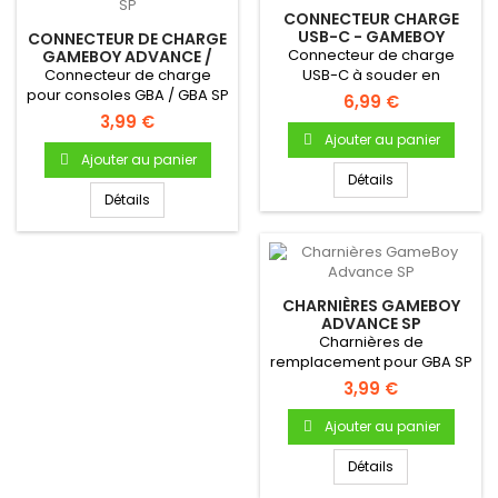
CONNECTEUR CHARGE
USB-C - GAMEBOY
CONNECTEUR DE CHARGE
ADVANCE SP
Connecteur de charge
GAMEBOY ADVANCE /
GBA SP
Connecteur de charge
USB-C à souder en
pour consoles GBA / GBA SP
remplacement du
6,99 €
connecteur original,...
3,99 €
Ajouter au panier
Ajouter au panier
Détails
Détails
CHARNIÈRES GAMEBOY
ADVANCE SP
Charnières de
remplacement pour GBA SP
3,99 €
Ajouter au panier
Détails