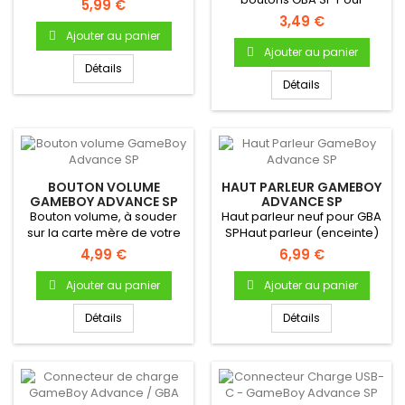
5,99 €
Gameboy Advance Bouton
3,49 €
A & B...
Ajouter au panier
Ajouter au panier
Détails
Détails
BOUTON VOLUME
HAUT PARLEUR GAMEBOY
GAMEBOY ADVANCE SP
ADVANCE SP
Bouton volume, à souder
Haut parleur neuf pour GBA
sur la carte mère de votre
SPHaut parleur (enceinte)
GBA SP
interne neuf...
4,99 €
6,99 €
Ajouter au panier
Ajouter au panier
Détails
Détails