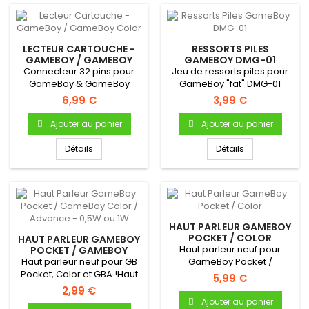
LECTEUR CARTOUCHE -
RESSORTS PILES
GAMEBOY / GAMEBOY
GAMEBOY DMG-01
COLOR
Connecteur 32 pins pour
Jeu de ressorts piles pour
GameBoy & GameBoy
GameBoy "fat" DMG-01
Color Permet la lecture
6,99 €
3,99 €
des...
Ajouter au panier
Ajouter au panier
Détails
Détails
HAUT PARLEUR GAMEBOY
POCKET / COLOR
HAUT PARLEUR GAMEBOY
Haut parleur neuf pour
POCKET / GAMEBOY
COLOR / ADVANCE -
Haut parleur neuf pour GB
GameBoy Pocket /
0,5W OU 1W
Pocket, Color et GBA !Haut
ColorHaut parleur
5,99 €
parleur (enceinte)...
(enceinte)...
2,99 €
Ajouter au panier