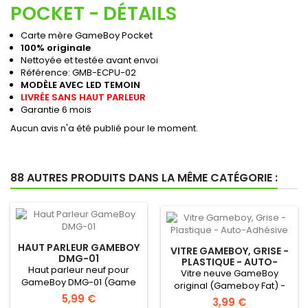
POCKET - DÉTAILS
Carte mère GameBoy Pocket
100% originale
Nettoyée et testée avant envoi
Référence: GMB-ECPU-02
MODÈLE AVEC LED TEMOIN
LIVRÉE SANS HAUT PARLEUR
Garantie 6 mois
Aucun avis n'a été publié pour le moment.
88 AUTRES PRODUITS DANS LA MÊME CATÉGORIE :
HAUT PARLEUR GAMEBOY
VITRE GAMEBOY, GRISE -
DMG-01
PLASTIQUE - AUTO-
Haut parleur neuf pour
ADHÉSIVE
Vitre neuve GameBoy
GameBoy DMG-01 (Game
original (Gameboy Fat) -
Boy Original) !Haut parleur...
5,99 €
Autocollante - Uniquement
3,99 €