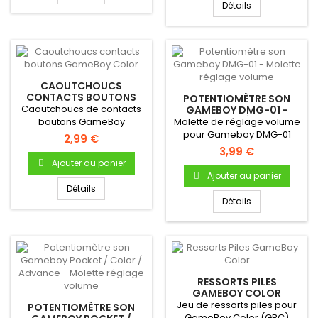
Détails
CAOUTCHOUCS
CONTACTS BOUTONS
POTENTIOMÈTRE SON
GAMEBOY COLOR
Caoutchoucs de contacts
GAMEBOY DMG-01 -
MOLETTE RÉGLAGE
boutons GameBoy
Molette de réglage volume
VOLUME
ColorPour Gameboy Color
pour Gameboy DMG-01
2,99 €
Bouton A...
3,99 €
Ajouter au panier
Ajouter au panier
Détails
Détails
RESSORTS PILES
GAMEBOY COLOR
Jeu de ressorts piles pour
POTENTIOMÈTRE SON
GameBoy Color (GBC)