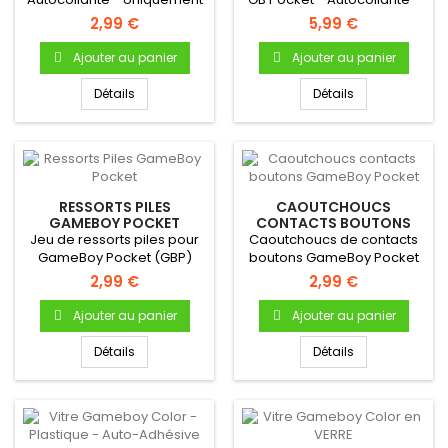
pour Gameboy Pocket
Uniquement pour
2,99 €
5,99 €
(avec...
Gameboy...
Ajouter au panier
Ajouter au panier
Détails
Détails
RESSORTS PILES
CAOUTCHOUCS
GAMEBOY POCKET
CONTACTS BOUTONS
GAMEBOY POCKET
Jeu de ressorts piles pour
Caoutchoucs de contacts
GameBoy Pocket (GBP)
boutons GameBoy Pocket
Pour Gameboy Pocket
2,99 €
2,99 €
Bouton A...
Ajouter au panier
Ajouter au panier
Détails
Détails