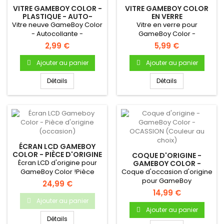
VITRE GAMEBOY COLOR -
VITRE GAMEBOY COLOR
PLASTIQUE - AUTO-
EN VERRE
ADHÉSIVE
Vitre neuve GameBoy Color
Vitre en verre pour
- Autocollante -
GameBoy Color -
Uniquement pour Gameboy
Autocollante - Uniquement
2,99 €
5,99 €
Color.
pour Gameboy...
Ajouter au panier
Ajouter au panier
Détails
Détails
ÉCRAN LCD GAMEBOY
COLOR - PIÈCE D'ORIGINE
COQUE D'ORIGINE -
(OCCASION)
Écran LCD d'origine pour
GAMEBOY COLOR -
OCASSION (COULEUR AU
GameBoy Color !Pièce
Coque d'occasion d'origine
CHOIX)
d'origine Nintendo
pour GameBoy
24,99 €
Occasion...
ColorDémontée sur une
14,99 €
console...
Ajouter au panier
Ajouter au panier
Détails