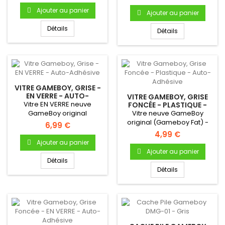
pour...
Ajouter au panier
Ajouter au panier
Détails
Détails
VITRE GAMEBOY, GRISE -
EN VERRE - AUTO-
VITRE GAMEBOY, GRISE
ADHÉSIVE
Vitre EN VERRE neuve
FONCÉE - PLASTIQUE -
AUTO-ADHÉSIVE
GameBoy original
Vitre neuve GameBoy
(Gameboy Fat) -
original (Gameboy Fat) -
6,99 €
Autocollante -...
Autocollante - Uniquement
4,99 €
pour...
Ajouter au panier
Ajouter au panier
Détails
Détails