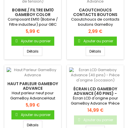
BOBINE / FILTRE EM10
CAOUTCHOUCS
GAMEBOY COLOR
CONTACTS BOUTONS
(RÉGULATEUR DE
GAMEBOY ADVANCE
Composant EM10 (Bobine /
Caoutchoucs de contacts
TENSION)
Filtre inducteur) pour GBC
boutons GameBoy
AdvancePour Gameboy
5,99 €
2,99 €
Advance Bouton...
Ajouter au panier
Ajouter au panier
Détails
Détails
HAUT PARLEUR GAMEBOY
ADVANCE
ÉCRAN LCD GAMEBOY
Haut parleur neuf pour
ADVANCE (40 PINS) -
PIÈCE D'ORIGINE
GameBoy AdvanceHaut
Écran LCD d'origine pour
(OCCASION)
parleur (enceinte) interne
GameBoy Advance !Pièce
5,99 €
neuf...
d'origine Nintendo
14,99 €
Occasion...
Ajouter au panier
Ajouter au panier
Détails