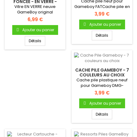
Cache pile neuf pour
FONCÉE - EN VERRE -
AUTO-ADHÉSIVE
Vitre EN VERRE neuve
Gameboy FATCache pile en
GameBoy original
plastique Pour Gameboy...
3,99 €
(Gameboy Fat) -
6,99 €
Autocollante -...
Ajouter au panier
Ajouter au panier
Détails
Détails
CACHE PILE GAMEBOY - 7
COULEURS AU CHOIX
Cache pile plastique neuf
pour Gameboy DMG-
01Cache pile en plastique
3,99 €
Pour...
Ajouter au panier
Détails