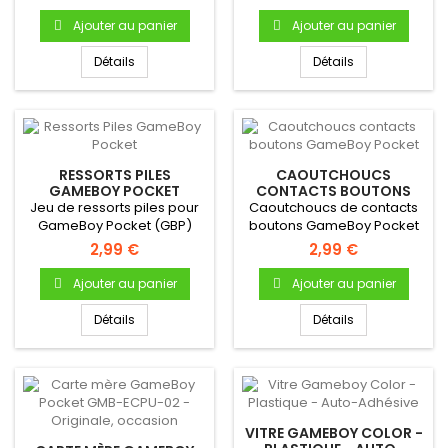
(avec...
Gameboy...
Ajouter au panier
Ajouter au panier
Détails
Détails
RESSORTS PILES
CAOUTCHOUCS
GAMEBOY POCKET
CONTACTS BOUTONS
GAMEBOY POCKET
Jeu de ressorts piles pour
Caoutchoucs de contacts
GameBoy Pocket (GBP)
boutons GameBoy Pocket
Pour Gameboy Pocket
2,99 €
2,99 €
Bouton A...
Ajouter au panier
Ajouter au panier
Détails
Détails
VITRE GAMEBOY COLOR -