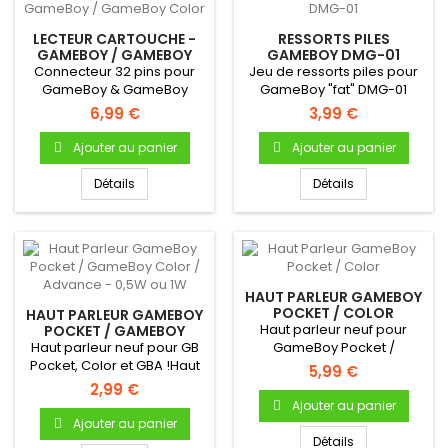
LECTEUR CARTOUCHE -
RESSORTS PILES
GAMEBOY / GAMEBOY
GAMEBOY DMG-01
COLOR
Connecteur 32 pins pour
Jeu de ressorts piles pour
GameBoy & GameBoy
GameBoy "fat" DMG-01
Color Permet la lecture
6,99 €
3,99 €
des...
Ajouter au panier
Ajouter au panier
Détails
Détails
HAUT PARLEUR GAMEBOY
POCKET / COLOR
HAUT PARLEUR GAMEBOY
Haut parleur neuf pour
POCKET / GAMEBOY
COLOR / ADVANCE -
Haut parleur neuf pour GB
GameBoy Pocket /
0,5W OU 1W
Pocket, Color et GBA !Haut
ColorHaut parleur
5,99 €
parleur (enceinte)...
(enceinte)...
2,99 €
Ajouter au panier
Ajouter au panier
Détails