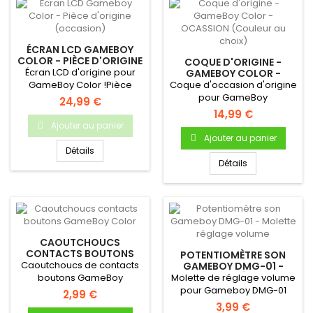
ÉCRAN LCD GAMEBOY
COLOR - PIÈCE D'ORIGINE
COQUE D'ORIGINE -
(OCCASION)
Écran LCD d'origine pour
GAMEBOY COLOR -
OCASSION (COULEUR AU
GameBoy Color !Pièce
Coque d'occasion d'origine
CHOIX)
d'origine Nintendo
pour GameBoy
24,99 €
Occasion...
ColorDémontée sur une
14,99 €
console...
Ajouter au panier
Ajouter au panier
Détails
Détails
CAOUTCHOUCS
CONTACTS BOUTONS
POTENTIOMÈTRE SON
GAMEBOY COLOR
Caoutchoucs de contacts
GAMEBOY DMG-01 -
MOLETTE RÉGLAGE
boutons GameBoy
Molette de réglage volume
VOLUME
ColorPour Gameboy Color
pour Gameboy DMG-01
2,99 €
Bouton A...
3,99 €