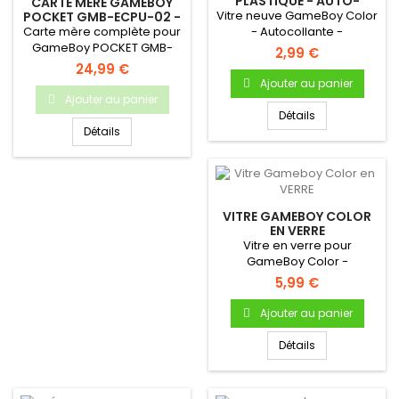
PLASTIQUE - AUTO-
CARTE MÈRE GAMEBOY
ADHÉSIVE
Vitre neuve GameBoy Color
POCKET GMB-ECPU-02 -
ORIGINALE, OCCASION
Carte mère complète pour
- Autocollante -
GameBoy POCKET GMB-
Uniquement pour Gameboy
2,99 €
ECPU-02 Carte mère
Color.
24,99 €
d'origine pour...
Ajouter au panier
Ajouter au panier
Détails
Détails
VITRE GAMEBOY COLOR
EN VERRE
Vitre en verre pour
GameBoy Color -
Autocollante - Uniquement
5,99 €
pour Gameboy...
Ajouter au panier
Détails