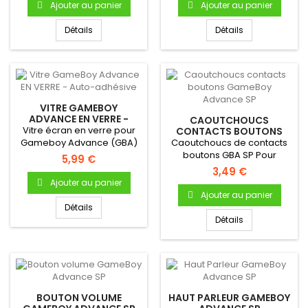
Ajouter au panier
Ajouter au panier
Détails
Détails
VITRE GAMEBOY
ADVANCE EN VERRE -
CAOUTCHOUCS
AUTO-ADHÉSIVE
Vitre écran en verre pour
CONTACTS BOUTONS
GAMEBOY ADVANCE SP
Gameboy Advance (GBA)
Caoutchoucs de contacts
boutons GBA SP Pour
5,99 €
Gameboy Advance Bouton
3,49 €
A & B...
Ajouter au panier
Ajouter au panier
Détails
Détails
BOUTON VOLUME
HAUT PARLEUR GAMEBOY