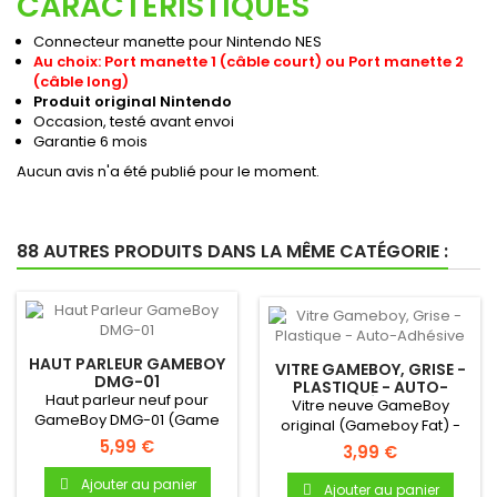
CARACTÉRISTIQUES
Connecteur manette pour Nintendo NES
Au choix: Port manette 1 (câble court) ou Port manette 2
(câble long)
Produit original Nintendo
Occasion, testé avant envoi
Garantie 6 mois
Aucun avis n'a été publié pour le moment.
88 AUTRES PRODUITS DANS LA MÊME CATÉGORIE :
HAUT PARLEUR GAMEBOY
VITRE GAMEBOY, GRISE -
DMG-01
PLASTIQUE - AUTO-
Haut parleur neuf pour
ADHÉSIVE
Vitre neuve GameBoy
GameBoy DMG-01 (Game
original (Gameboy Fat) -
Boy Original) !Haut parleur...
5,99 €
Autocollante - Uniquement
3,99 €
pour...
Ajouter au panier
Ajouter au panier