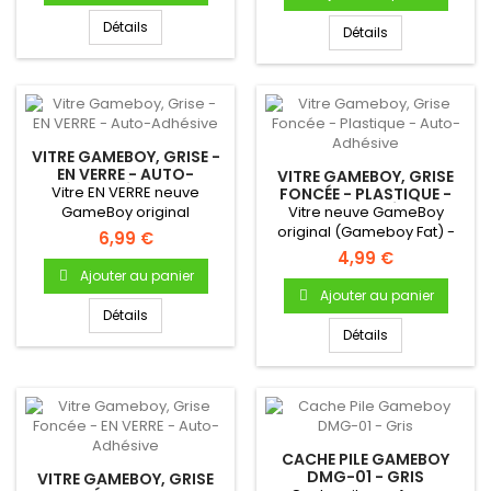
Détails
Détails
VITRE GAMEBOY, GRISE -
EN VERRE - AUTO-
VITRE GAMEBOY, GRISE
ADHÉSIVE
Vitre EN VERRE neuve
FONCÉE - PLASTIQUE -
AUTO-ADHÉSIVE
GameBoy original
Vitre neuve GameBoy
(Gameboy Fat) -
original (Gameboy Fat) -
6,99 €
Autocollante -...
Autocollante - Uniquement
4,99 €
pour...
Ajouter au panier
Ajouter au panier
Détails
Détails
CACHE PILE GAMEBOY
DMG-01 - GRIS
VITRE GAMEBOY, GRISE