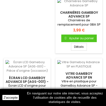
CHARNIÈRES GAMEBOY
ADVANCE SP
Charnières de
remplacement pour GBA SP
3,99 €
Ajouter au panier
Détails
VITRE GAMEBOY
ADVANCE SP EN
ÉCRAN LCD GAMEBOY
PLASTIQUE
Vitre en plastique pour
ADVANCE SP (AGS-001) -
PIÈCE D'ORIGINE
Écran LCD d'origine pour
GameBoy Advance SP -
(OCCASION)
GameBoy Advance SP
Autocollante - Uniquement
3,99 €
En naviguant sur notre site internet, vous acceptez
!Pièce d'origine Nintendo...
pour...
24,99 €
J'accepte
l'utilisation de cookies afin de recueillir des
Ajouter au panier
statistiques de visites.
Ajouter au panier