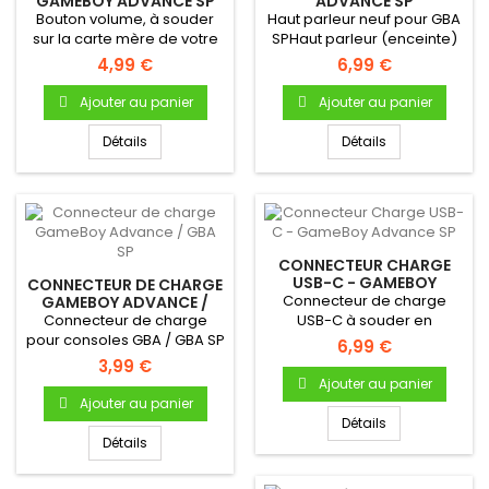
GAMEBOY ADVANCE SP
ADVANCE SP
Bouton volume, à souder
Haut parleur neuf pour GBA
sur la carte mère de votre
SPHaut parleur (enceinte)
GBA SP
interne neuf...
4,99 €
6,99 €
Ajouter au panier
Ajouter au panier
Détails
Détails
CONNECTEUR CHARGE
USB-C - GAMEBOY
CONNECTEUR DE CHARGE
ADVANCE SP
Connecteur de charge
GAMEBOY ADVANCE /
GBA SP
Connecteur de charge
USB-C à souder en
pour consoles GBA / GBA SP
remplacement du
6,99 €
connecteur original,...
3,99 €
Ajouter au panier
Ajouter au panier
Détails
Détails