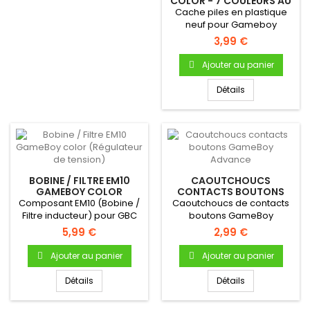
COLOR - 7 COULEURS AU
CHOIX
Cache piles en plastique
neuf pour Gameboy
ColorCache pile en
3,99 €
plastique...
Ajouter au panier
Détails
BOBINE / FILTRE EM10
CAOUTCHOUCS
GAMEBOY COLOR
CONTACTS BOUTONS
(RÉGULATEUR DE
GAMEBOY ADVANCE
Composant EM10 (Bobine /
Caoutchoucs de contacts
TENSION)
Filtre inducteur) pour GBC
boutons GameBoy
AdvancePour Gameboy
5,99 €
2,99 €
Advance Bouton...
Ajouter au panier
Ajouter au panier
Détails
Détails