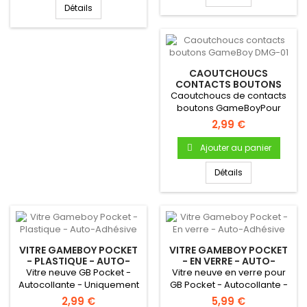
Détails
CAOUTCHOUCS
CONTACTS BOUTONS
GAMEBOY DMG-01
Caoutchoucs de contacts
boutons GameBoyPour
Gameboy "FAT" DMG-01
2,99 €
Bouton A...
Ajouter au panier
Détails
VITRE GAMEBOY POCKET
VITRE GAMEBOY POCKET
- PLASTIQUE - AUTO-
- EN VERRE - AUTO-
ADHÉSIVE
ADHÉSIVE
Vitre neuve GB Pocket -
Vitre neuve en verre pour
Autocollante - Uniquement
GB Pocket - Autocollante -
pour Gameboy Pocket
Uniquement pour
2,99 €
5,99 €