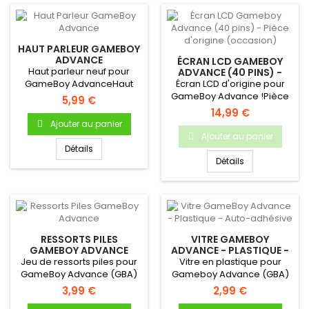
HAUT PARLEUR GAMEBOY
ADVANCE
ÉCRAN LCD GAMEBOY
Haut parleur neuf pour
ADVANCE (40 PINS) -
PIÈCE D'ORIGINE
GameBoy AdvanceHaut
Écran LCD d'origine pour
(OCCASION)
parleur (enceinte) interne
GameBoy Advance !Pièce
5,99 €
neuf...
d'origine Nintendo
14,99 €
Occasion...
Ajouter au panier
Ajouter au panier
Détails
Détails
RESSORTS PILES
VITRE GAMEBOY
GAMEBOY ADVANCE
ADVANCE - PLASTIQUE -
AUTO-ADHÉSIVE
Jeu de ressorts piles pour
Vitre en plastique pour
GameBoy Advance (GBA)
Gameboy Advance (GBA)
3,99 €
2,99 €