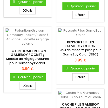
Ajouter au panier
Ajouter au panier
Détails
Détails
RESSORTS PILES
GAMEBOY COLOR
Jeu de ressorts piles pour
POTENTIOMÈTRE SON
GameBoy Color (GBC)
GAMEBOY POCKET /
COLOR / ADVANCE -
Molette de réglage volume
3,99 €
MOLETTE RÉGLAGE
pour Gameboy Pocket,
VOLUME
Color ou Advance
3,99 €
Ajouter au panier
Ajouter au panier
Détails
Détails
CACHE PILE GAMEBOY