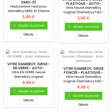
DMG-01
PLASTIQUE - AUTO-
Haut parleur neuf pour
ADHÉSIVE
Vitre neuve GameBoy
GameBoy DMG-01 (Game
original (Gameboy Fat) -
Boy Original) !Haut parleur...
5,99 €
Autocollante - Uniquement
3,99 €
pour...
Ajouter au panier
Ajouter au panier
Détails
Détails
VITRE GAMEBOY, GRISE -
EN VERRE - AUTO-
VITRE GAMEBOY, GRISE
ADHÉSIVE
Vitre EN VERRE neuve
FONCÉE - PLASTIQUE -
AUTO-ADHÉSIVE
GameBoy original
Vitre neuve GameBoy
(Gameboy Fat) -
original (Gameboy Fat) -
6,99 €
Autocollante -...
Autocollante - Uniquement
4,99 €
pour...
Ajouter au panier
Ajouter au panier
Détails
Détails