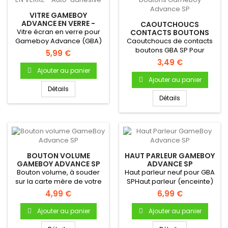
VITRE GAMEBOY
ADVANCE EN VERRE -
CAOUTCHOUCS
AUTO-ADHÉSIVE
Vitre écran en verre pour
CONTACTS BOUTONS
GAMEBOY ADVANCE SP
Gameboy Advance (GBA)
Caoutchoucs de contacts
boutons GBA SP Pour
5,99 €
Gameboy Advance Bouton
3,49 €
A & B...
Ajouter au panier
Ajouter au panier
Détails
Détails
BOUTON VOLUME
HAUT PARLEUR GAMEBOY
GAMEBOY ADVANCE SP
ADVANCE SP
Bouton volume, à souder
Haut parleur neuf pour GBA
sur la carte mère de votre
SPHaut parleur (enceinte)
GBA SP
interne neuf...
4,99 €
6,99 €
Ajouter au panier
Ajouter au panier