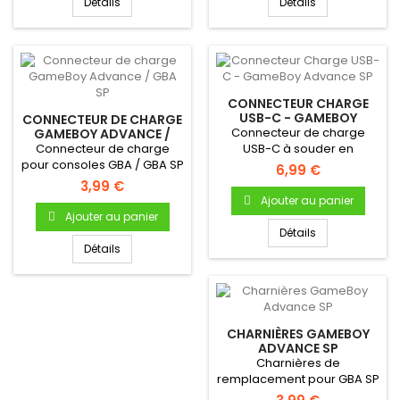
Détails
Détails
CONNECTEUR CHARGE
USB-C - GAMEBOY
CONNECTEUR DE CHARGE
ADVANCE SP
Connecteur de charge
GAMEBOY ADVANCE /
GBA SP
Connecteur de charge
USB-C à souder en
pour consoles GBA / GBA SP
remplacement du
6,99 €
connecteur original,...
3,99 €
Ajouter au panier
Ajouter au panier
Détails
Détails
CHARNIÈRES GAMEBOY
ADVANCE SP
Charnières de
remplacement pour GBA SP