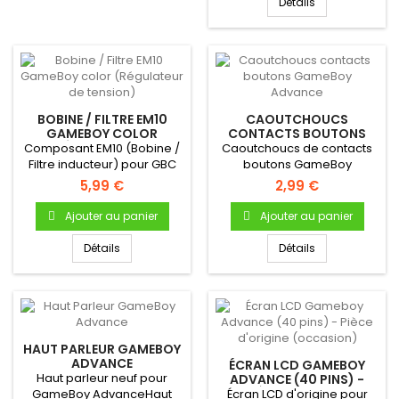
Détails
BOBINE / FILTRE EM10
CAOUTCHOUCS
GAMEBOY COLOR
CONTACTS BOUTONS
(RÉGULATEUR DE
GAMEBOY ADVANCE
Composant EM10 (Bobine /
Caoutchoucs de contacts
TENSION)
Filtre inducteur) pour GBC
boutons GameBoy
AdvancePour Gameboy
5,99 €
2,99 €
Advance Bouton...
Ajouter au panier
Ajouter au panier
Détails
Détails
HAUT PARLEUR GAMEBOY
ADVANCE
ÉCRAN LCD GAMEBOY
Haut parleur neuf pour
ADVANCE (40 PINS) -
PIÈCE D'ORIGINE
GameBoy AdvanceHaut
Écran LCD d'origine pour