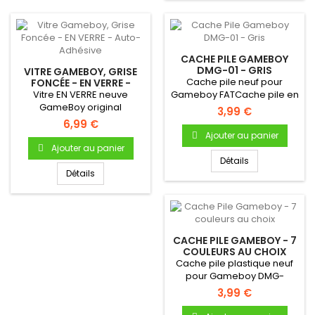
CACHE PILE GAMEBOY
DMG-01 - GRIS
VITRE GAMEBOY, GRISE
Cache pile neuf pour
FONCÉE - EN VERRE -
AUTO-ADHÉSIVE
Vitre EN VERRE neuve
Gameboy FATCache pile en
GameBoy original
plastique Pour Gameboy...
3,99 €
(Gameboy Fat) -
6,99 €
Autocollante -...
Ajouter au panier
Ajouter au panier
Détails
Détails
CACHE PILE GAMEBOY - 7
COULEURS AU CHOIX
Cache pile plastique neuf
pour Gameboy DMG-
01Cache pile en plastique
3,99 €
Pour...