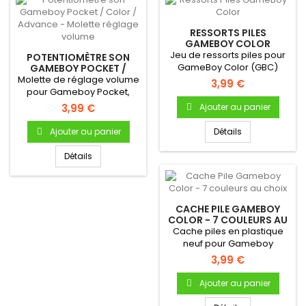
RESSORTS PILES
GAMEBOY COLOR
Jeu de ressorts piles pour
POTENTIOMÈTRE SON
GameBoy Color (GBC)
GAMEBOY POCKET /
COLOR / ADVANCE -
Molette de réglage volume
3,99 €
MOLETTE RÉGLAGE
pour Gameboy Pocket,
VOLUME
Color ou Advance
3,99 €
Ajouter au panier
Ajouter au panier
Détails
Détails
CACHE PILE GAMEBOY
COLOR - 7 COULEURS AU
CHOIX
Cache piles en plastique
neuf pour Gameboy
ColorCache pile en
3,99 €
plastique...
Ajouter au panier