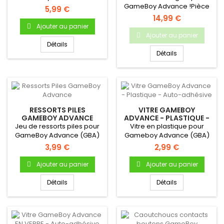
(OCCASION)
parleur (enceinte) interne
GameBoy Advance !Pièce
5,99 €
neuf...
d'origine Nintendo
14,99 €
Occasion...
Ajouter au panier
Ajouter au panier
Détails
Détails
RESSORTS PILES
VITRE GAMEBOY
GAMEBOY ADVANCE
ADVANCE - PLASTIQUE -
AUTO-ADHÉSIVE
Jeu de ressorts piles pour
Vitre en plastique pour
GameBoy Advance (GBA)
Gameboy Advance (GBA)
3,99 €
2,99 €
Ajouter au panier
Ajouter au panier
Détails
Détails