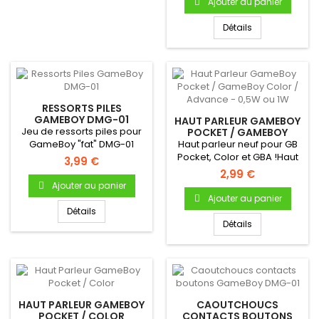
Ajouter au panier
Détails
RESSORTS PILES
GAMEBOY DMG-01
HAUT PARLEUR GAMEBOY
Jeu de ressorts piles pour
POCKET / GAMEBOY
COLOR / ADVANCE -
GameBoy "fat" DMG-01
Haut parleur neuf pour GB
0,5W OU 1W
Pocket, Color et GBA !Haut
3,99 €
parleur (enceinte)...
2,99 €
Ajouter au panier
Ajouter au panier
Détails
Détails
HAUT PARLEUR GAMEBOY
CAOUTCHOUCS
POCKET / COLOR
CONTACTS BOUTONS