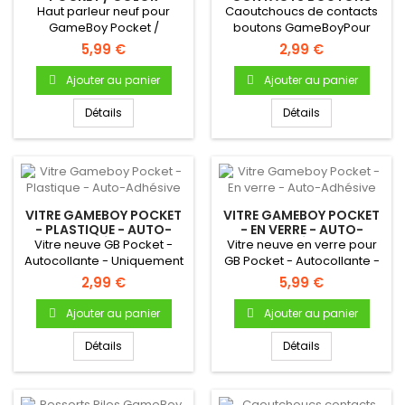
GAMEBOY DMG-01
Haut parleur neuf pour
Caoutchoucs de contacts
GameBoy Pocket /
boutons GameBoyPour
ColorHaut parleur
Gameboy "FAT" DMG-01
5,99 €
2,99 €
(enceinte)...
Bouton A...
Ajouter au panier
Ajouter au panier
Détails
Détails
VITRE GAMEBOY POCKET
VITRE GAMEBOY POCKET
- PLASTIQUE - AUTO-
- EN VERRE - AUTO-
ADHÉSIVE
ADHÉSIVE
Vitre neuve GB Pocket -
Vitre neuve en verre pour
Autocollante - Uniquement
GB Pocket - Autocollante -
pour Gameboy Pocket
Uniquement pour
2,99 €
5,99 €
(avec...
Gameboy...
Ajouter au panier
Ajouter au panier
Détails
Détails