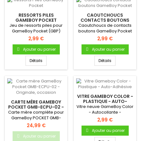
RESSORTS PILES
CAOUTCHOUCS
GAMEBOY POCKET
CONTACTS BOUTONS
GAMEBOY POCKET
Jeu de ressorts piles pour
Caoutchoucs de contacts
GameBoy Pocket (GBP)
boutons GameBoy Pocket
Pour Gameboy Pocket
2,99 €
2,99 €
Bouton A...
Ajouter au panier
Ajouter au panier
Détails
Détails
VITRE GAMEBOY COLOR -
PLASTIQUE - AUTO-
CARTE MÈRE GAMEBOY
ADHÉSIVE
Vitre neuve GameBoy Color
POCKET GMB-ECPU-02 -
ORIGINALE, OCCASION
Carte mère complète pour
- Autocollante -
GameBoy POCKET GMB-
Uniquement pour Gameboy
2,99 €
ECPU-02 Carte mère
Color.
24,99 €
d'origine pour...
Ajouter au panier
Ajouter au panier