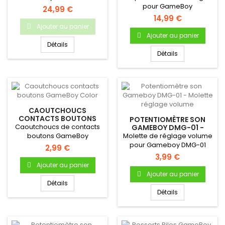
CHOIX)
d'origine Nintendo
pour GameBoy
24,99 €
Occasion...
ColorDémontée sur une
14,99 €
console...
Ajouter au panier
Ajouter au panier
Détails
Détails
CAOUTCHOUCS
CONTACTS BOUTONS
POTENTIOMÈTRE SON
GAMEBOY COLOR
Caoutchoucs de contacts
GAMEBOY DMG-01 -
MOLETTE RÉGLAGE
boutons GameBoy
Molette de réglage volume
VOLUME
ColorPour Gameboy Color
pour Gameboy DMG-01
2,99 €
Bouton A...
3,99 €
Ajouter au panier
Ajouter au panier
Détails
Détails