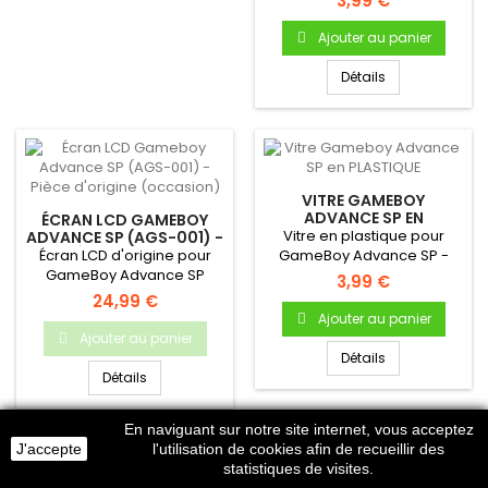
3,99 €
Ajouter au panier
Détails
VITRE GAMEBOY
ADVANCE SP EN
ÉCRAN LCD GAMEBOY
PLASTIQUE
Vitre en plastique pour
ADVANCE SP (AGS-001) -
PIÈCE D'ORIGINE
Écran LCD d'origine pour
GameBoy Advance SP -
(OCCASION)
GameBoy Advance SP
Autocollante - Uniquement
3,99 €
!Pièce d'origine Nintendo...
pour...
24,99 €
Ajouter au panier
Ajouter au panier
Détails
Détails
En naviguant sur notre site internet, vous acceptez
J'accepte
l'utilisation de cookies afin de recueillir des
statistiques de visites.
VITRE GAMEBOY