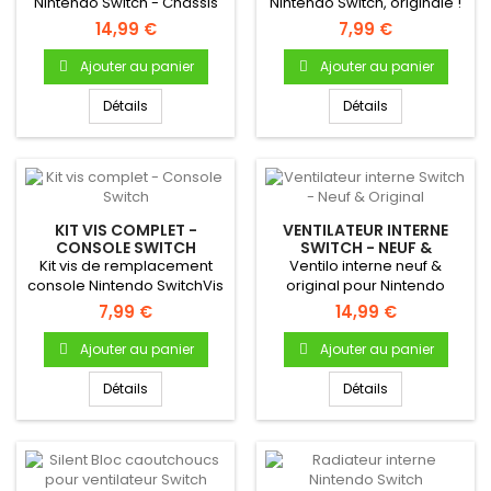
Nintendo Switch - Châssis
Nintendo Switch, originale !
central interne (Middle...
Se clipse à l'arrière...
14,99 €
7,99 €
Ajouter au panier
Ajouter au panier
Détails
Détails
KIT VIS COMPLET -
VENTILATEUR INTERNE
CONSOLE SWITCH
SWITCH - NEUF &
ORIGINAL
Kit vis de remplacement
Ventilo interne neuf &
console Nintendo SwitchVis
original pour Nintendo
coque Vis carte mère Vis...
Switch.
7,99 €
14,99 €
Ajouter au panier
Ajouter au panier
Détails
Détails