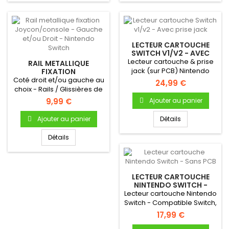
LECTEUR CARTOUCHE
SWITCH V1/V2 - AVEC
PRISE JACK
Lecteur cartouche & prise
RAIL METALLIQUE
jack (sur PCB) Nintendo
FIXATION
JOYCON/CONSOLE -
Coté droit et/ou gauche au
SwitchLecteur Switch...
24,99 €
GAUCHE ET/OU DROIT -
choix - Rails / Glissières de
NINTENDO SWITCH
fixation Joy-con sur...
9,99 €
Ajouter au panier
Ajouter au panier
Détails
Détails
LECTEUR CARTOUCHE
NINTENDO SWITCH -
SANS PCB
Lecteur cartouche Nintendo
Switch - Compatible Switch,
Switch Lite et Switch...
17,99 €