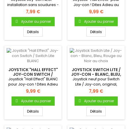
installation sans soudures -
Joy-con ! Dites Adieu au
Complet, avec sa nappe...
Joy-con Drift grâce à la...
7,99 €
9,99 €
Ajouter au panier
Ajouter au panier
Détails
Détails
JOYSTICK "HALL EFFECT"
JOYSTICK SWITCH LITE /
JOY-CON SWITCH /
JOY-CON - BLANC, BLEU,
SWITCH LITE BLANC
ROUGE OU NOIR AU
Joystick "Hall Effect" BLANC
Joystick neuf pour Switch
CHOIX
pour Joy-con ! Dites Adieu
Lite / Joy-con, original,
au Joy-con Drift...
couleur au choix....
9,99 €
7,99 €
Ajouter au panier
Ajouter au panier
Détails
Détails