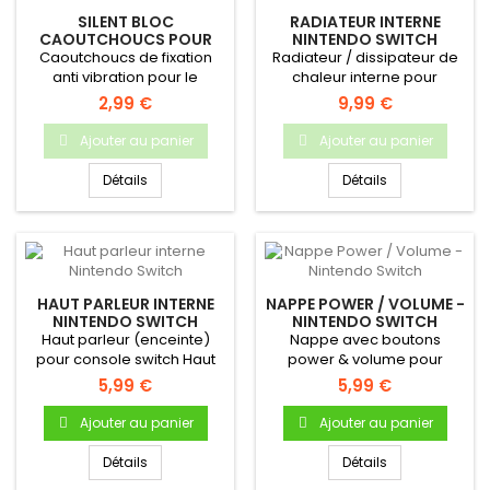
SILENT BLOC
RADIATEUR INTERNE
CAOUTCHOUCS POUR
NINTENDO SWITCH
VENTILATEUR SWITCH
Caoutchoucs de fixation
Radiateur / dissipateur de
anti vibration pour le
chaleur interne pour
ventilateur de la Nintendo
Nintendo Switch.pièce
2,99 €
9,99 €
Switch
neuve...
Ajouter au panier
Ajouter au panier
Détails
Détails
HAUT PARLEUR INTERNE
NAPPE POWER / VOLUME -
NINTENDO SWITCH
NINTENDO SWITCH
Haut parleur (enceinte)
Nappe avec boutons
pour console switch Haut
power & volume pour
parleur interne Pour
Nintendo Switch - Pièce
5,99 €
5,99 €
console...
neuve...
Ajouter au panier
Ajouter au panier
Détails
Détails