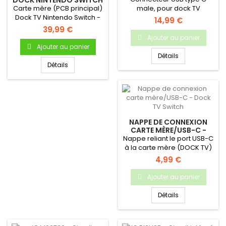
- CARTE MÈRE (PCB)
Carte mère (PCB principal)
male, pour dock TV
Dock TV Nintendo Switch -
Nintendo Switch
14,99 €
Produit neuf & original
39,99 €
Ajouter au panier
Ajouter au panier
Détails
Détails
NAPPE DE CONNEXION
CARTE MÈRE/USB-C -
DOCK TV SWITCH
Nappe reliant le port USB-C
à la carte mère (DOCK TV)
4,99 €
Ajouter au panier
Détails