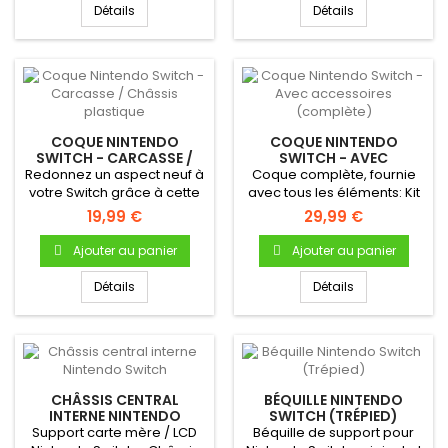
Détails
Détails
COQUE NINTENDO
COQUE NINTENDO
SWITCH - CARCASSE /
SWITCH - AVEC
CHÂSSIS PLASTIQUE
ACCESSOIRES
Redonnez un aspect neuf à
Coque complète, fournie
(COMPLÈTE)
votre Switch grâce à cette
avec tous les éléments: Kit
coque de remplacement...
vis, béquille, boutons,...
19,99 €
29,99 €
Ajouter au panier
Ajouter au panier
Détails
Détails
CHÂSSIS CENTRAL
BÉQUILLE NINTENDO
INTERNE NINTENDO
SWITCH (TRÉPIED)
SWITCH
Support carte mère / LCD
Béquille de support pour