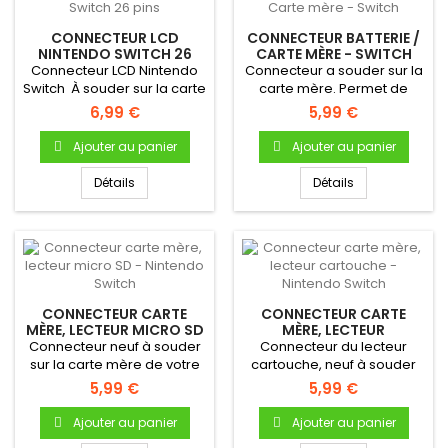
CONNECTEUR LCD
CONNECTEUR BATTERIE /
NINTENDO SWITCH 26
CARTE MÈRE - SWITCH
PINS
Connecteur LCD Nintendo
Connecteur a souder sur la
Switch À souder sur la carte
carte mère. Permet de
mère de votre console...
connecter la batterie à la...
6,99 €
5,99 €
Ajouter au panier
Ajouter au panier
Détails
Détails
CONNECTEUR CARTE
CONNECTEUR CARTE
MÈRE, LECTEUR MICRO SD
MÈRE, LECTEUR
- NINTENDO SWITCH
CARTOUCHE - NINTENDO
Connecteur neuf à souder
Connecteur du lecteur
SWITCH
sur la carte mère de votre
cartouche, neuf à souder
Nintendo Switch
sur la carte mère de votre...
5,99 €
5,99 €
Ajouter au panier
Ajouter au panier