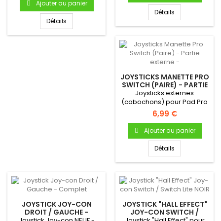
Ajouter au panier
Détails
Détails
JOYSTICKS MANETTE PRO
SWITCH (PAIRE) - PARTIE
EXTERNE -
Joysticks externes
(cabochons) pour Pad Pro
Switch - Produit neuf &
6,99 €
original
Ajouter au panier
Détails
JOYSTICK JOY-CON
JOYSTICK "HALL EFFECT"
DROIT / GAUCHE -
JOY-CON SWITCH /
COMPLET
SWITCH LITE NOIR
Joystick Joy-con NEUF -
Joystick "Hall Effect" pour