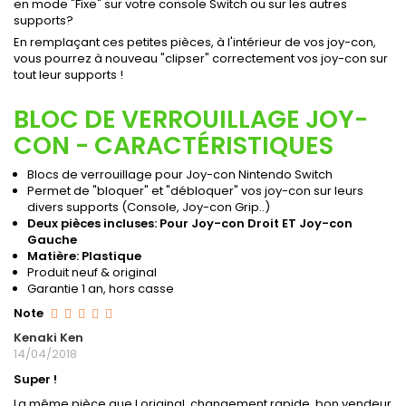
en mode "Fixe" sur votre console Switch ou sur les autres
supports?
En remplaçant ces petites pièces, à l'intérieur de vos joy-con,
vous pourrez à nouveau "clipser" correctement vos joy-con sur
tout leur supports !
BLOC DE VERROUILLAGE JOY-
CON - CARACTÉRISTIQUES
Blocs de verrouillage pour Joy-con Nintendo Switch
Permet de "bloquer" et "débloquer" vos joy-con sur leurs
divers supports (Console, Joy-con Grip..)
Deux pièces incluses: Pour Joy-con Droit ET Joy-con
Gauche
Matière: Plastique
Produit neuf & original
Garantie 1 an, hors casse
Note
Kenaki Ken
14/04/2018
Super !
La même pièce que l original, changement rapide, bon vendeur