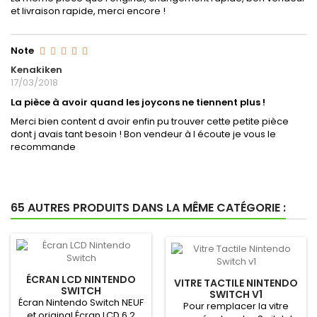
et livraison rapide, merci encore !
Note
Kenakiken
17/03/2018
La pièce à avoir quand les joycons ne tiennent plus !
Merci bien content d avoir enfin pu trouver cette petite pièce
dont j avais tant besoin ! Bon vendeur à l écoute je vous le
recommande
65 AUTRES PRODUITS DANS LA MÊME CATÉGORIE :
ÉCRAN LCD NINTENDO
VITRE TACTILE NINTENDO
SWITCH
SWITCH V1
Écran Nintendo Switch NEUF
Pour remplacer la vitre
et original Écran LCD 6,2