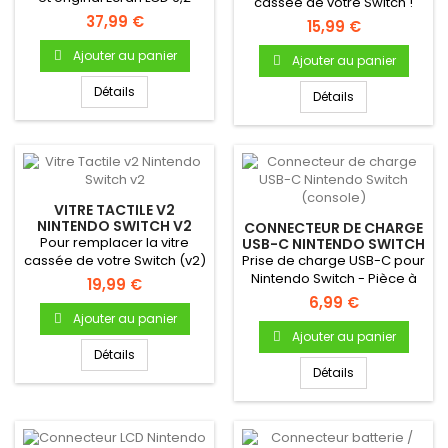
cassée de votre Switch !
pouces Neuf &...
37,99 €
Tactile de remplacement
15,99 €
NEUF...
Ajouter au panier
Ajouter au panier
Détails
Détails
VITRE TACTILE V2
NINTENDO SWITCH V2
CONNECTEUR DE CHARGE
Pour remplacer la vitre
USB-C NINTENDO SWITCH
(CONSOLE)
cassée de votre Switch (v2)
Prise de charge USB-C pour
! Tactile de remplacement...
Nintendo Switch - Pièce à
19,99 €
souder sur la carte mère...
6,99 €
Ajouter au panier
Ajouter au panier
Détails
Détails