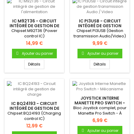
IC M92T36 - CIRCUIT
IC PI3USB - CIRCUIT
INTÉGRÉ DE GESTION DE
INTÉGRÉ DE GESTION
L'ALIMENTATION
TRANSMISSION AUDIO /
Chipset M92T36 (Power
Chipset PI3USB (Gestion
VIDEO
control IC)
transmission Audio/Video)
14,99 €
9,99 €
Ajouter au panier
Ajouter au panier
Détails
Détails
JOYSTICK INTERNE
MANETTE PRO SWITCH -
IC BQ24193 - CIRCUIT
MÉCANISME
Bloc Joystick complet, pour
INTÉGRÉ DE GESTION DE
CHARGE
Chipset BQ24193 (Charging
Manette Pro Switch - À
control IC)
souder sur la carte mère...
6,99 €
12,99 €
Ajouter au panier