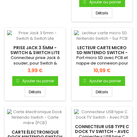
Ajouter au panier
Détails
PRISE JACK 3.5MM -
LECTEUR CARTE MICRO
SWITCH & SWITCH LITE
SD NINTENDO SWITCH -
SUR PCB
Connecteur prise Jack à
Port micro SD avec PCB et
souder, pour Switch &
nappe de connexion pour
Switch Lite
Nintendo Switch - Neuf...
3,99 €
10,99 €
Ajouter au panier
Ajouter au panier
Détails
Détails
CONNECTEUR USB TYPE C
DOCK TV SWITCH - AVEC
CARTE ÉLECTRONIQUE
PCB
Connecteur USB type C
DOCK NINTENDO SWITCH