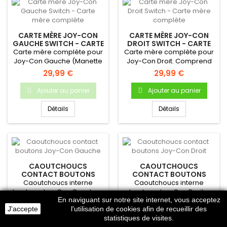
CARTE MÈRE JOY-CON
CARTE MÈRE JOY-CON
GAUCHE SWITCH - CARTE
DROIT SWITCH - CARTE
MÈRE COMPLÈTE
MÈRE COMPLÈTE
Carte mère complète pour
Carte mère complète pour
Joy-Con Gauche (Manette
Joy-Con Droit. Comprend
Nintendo Switch)
les boutons R et Plus.
29,99 €
29,99 €
Ajouter au panier
Ajouter au panier
Détails
Détails
CAOUTCHOUCS
CAOUTCHOUCS
CONTACT BOUTONS
CONTACT BOUTONS
JOY-CON GAUCHE
JOY-CON DROIT
Caoutchoucs interne
Caoutchoucs interne
boutons Joy-Con Gauche -
boutons Joy-Con Droit -
En naviguant sur notre site internet, vous acceptez
Nintendo Switch
Nintendo Switch
2,99 €
2,99 €
J'accepte
l'utilisation de cookies afin de recueillir des
statistiques de visites.
Ajouter au panier
Ajouter au panier