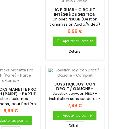
IC PI3USB - CIRCUIT
INTÉGRÉ DE GESTION
TRANSMISSION AUDIO /
Chipset PI3USB (Gestion
VIDEO
transmission Audio/Video)
9,99 €
Ajouter au panier
Détails
JOYSTICK JOY-CON
DROIT / GAUCHE -
CKS MANETTE PRO
COMPLET
Joystick Joy-con NEUF -
 (PAIRE) - PARTIE
EXTERNE -
sticks externes
installation sans soudures -
hons) pour Pad Pro
Complet, avec sa nappe...
7,99 €
h - Produit neuf &
6,99 €
original
Ajouter au panier
Ajouter au panier
Détails