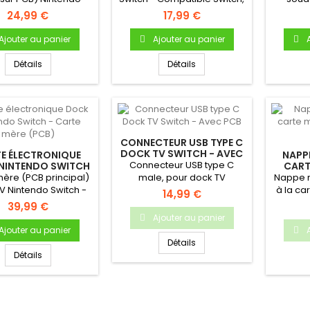
hLecteur Switch...
Switch Lite et Switch...
24,99 €
17,99 €
Ajouter au panier
Ajouter au panier
Détails
Détails
CONNECTEUR USB TYPE C
DOCK TV SWITCH - AVEC
E ÉLECTRONIQUE
NAPP
PCB
Connecteur USB type C
NINTENDO SWITCH
CART
ARTE MÈRE (PCB)
DO
ère (PCB principal)
male, pour dock TV
Nappe r
V Nintendo Switch -
Nintendo Switch
à la ca
14,99 €
it neuf & original
39,99 €
Ajouter au panier
Ajouter au panier
Détails
Détails