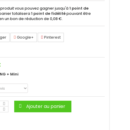
 produit vous pouvez gagner jusqu'à
1
point de
 panier totalisera
1
point de fidélité
pouvant être
en un bon de réduction de
0,08 €
.
ger
Google+
Pinterest
C
ING + Mini
Ajouter au panier