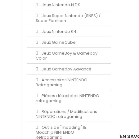
Jeux Nintendo N.E.S
Jeux Super Nintendo (SNES) /
Super Famicom
Jeux Nintendo 64
Jeux GameCube
Jeux GameBoy & Gameboy
Color
Jeux Gameboy Advance
Accessoires NINTENDO
Retrogaming
Pièces détachées NINTENDO
retrogaming
Réparations / Modifications
NINTENDO retrogaming
Outils de "modding" &
Modchip NINTENDO
EN SAV
Retrogaming