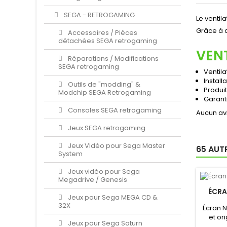
SEGA - RETROGAMING
Le venti
Grâce à c
Accessoires / Pièces
détachées SEGA retrogaming
VEN
Réparations / Modifications
SEGA retrogaming
Ventila
Install
Outils de "modding" &
Produit
Modchip SEGA Retrogaming
Garant
Consoles SEGA retrogaming
Aucun avi
Jeux SEGA retrogaming
Jeux Vidéo pour Sega Master
65 AUT
System
Jeux vidéo pour Sega
Megadrive / Genesis
ÉCRA
Jeux pour Sega MEGA CD &
32X
Écran N
et or
Jeux pour Sega Saturn
p