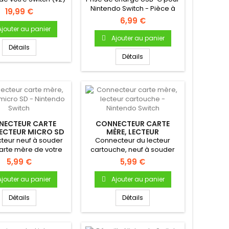
e de remplacement...
Nintendo Switch - Pièce à
19,99 €
souder sur la carte mère...
6,99 €
Ajouter au panier
Ajouter au panier
Détails
Détails
NECTEUR CARTE
CONNECTEUR CARTE
LECTEUR MICRO SD
MÈRE, LECTEUR
NTENDO SWITCH
CARTOUCHE - NINTENDO
teur neuf à souder
Connecteur du lecteur
SWITCH
carte mère de votre
cartouche, neuf à souder
ntendo Switch
sur la carte mère de votre...
5,99 €
5,99 €
Ajouter au panier
Ajouter au panier
Détails
Détails