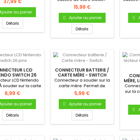
37,99 €
Tactile de remplacement
! Tactil
15,99 €
NEUF...
Ajouter au panier
Ajouter au panier
Détails
Détails
NNECTEUR LCD
CONNECTEUR BATTERIE /
ENDO SWITCH 26
CARTE MÈRE - SWITCH
CON
PINS
cteur LCD Nintendo
Connecteur a souder sur la
MÈRE, 
- NI
À souder sur la carte
carte mère. Permet de
Connec
de votre console...
connecter la batterie à la...
sur la 
6,99 €
5,99 €
Ni
Ajouter au panier
Ajouter au panier
Détails
Détails