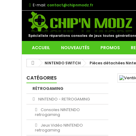
E-mail:
contact@chipnmodz.fr
ACCUEIL
NOUVEAUTÉS
PROMOS
RE
NINTENDO SWITCH
Pièces détachées Nint
CATÉGORIES
RÉTROGAMING
NINTENDO - RETROGAMING
Consoles NINTENDO
retrogaming
Jeux Vidéo NINTENDO
retrogaming