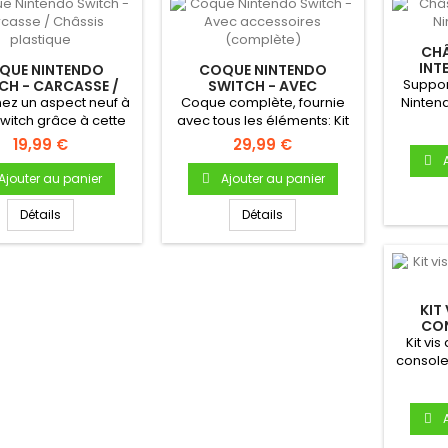
CHÂ
INT
QUE NINTENDO
COQUE NINTENDO
Suppor
CH - CARCASSE /
SWITCH - AVEC
SSIS PLASTIQUE
ACCESSOIRES
ez un aspect neuf à
Coque complète, fournie
Ninten
(COMPLÈTE)
Switch grâce à cette
avec tous les éléments: Kit
centra
de remplacement...
vis, béquille, boutons,...
19,99 €
29,99 €
Ajouter au panier
Ajouter au panier
Détails
Détails
KIT
CO
Kit vi
console
coque V