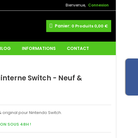
Bienvenue,
Connexion
Panier:
0
Produits
0,00 €
 BLOG
INFORMATIONS
CONTACT
 interne Switch - Neuf &
& original pour Nintendo Switch.
SON SOUS 48H !