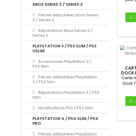
XBOX SERIES S / SERIES X
Switc
Pièces détachées Xbox Series
S / Series X
Réparations Xbox Series S /
Series X
PLAYSTATION 3 / PS3 SLIM / PS3
USLIM
Accessoires Playstation 3 /
PS3 Slim
CART
DOCK 
Pièces détachées Playstation
- C
Carte m
3 / PS3 Slim
Dock T
Produ
Réparations Playstation 3 / PS3
Slim
Modifications PS3 / PS3 Slim
PLAYSTATION 4 / PS4 SLIM / PS4
PRO
Pièces détachées Playstation