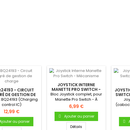
JOYSTICK INTERNE
MANETTE PRO SWITCH -
Q24193 - CIRCUIT
JOYSTI
MÉCANISME
Bloc Joystick complet, pour
RÉ DE GESTION DE
SWITCH
CHARGE
t BQ24193 (Charging
Manette Pro Switch - À
Joy
control IC)
souder sur la carte mère...
(caboc
6,99 €
Switc
12,99 €
Ajouter au panier
Ajouter au panier
Détails