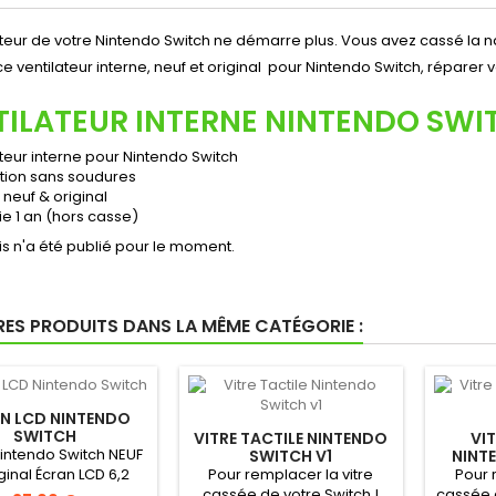
lateur de votre Nintendo Switch ne démarre plus. Vous avez cassé l
e ventilateur interne, neuf et original pour Nintendo Switch, réparer 
TILATEUR INTERNE NINTENDO SWI
teur interne pour Nintendo Switch
ation sans soudures
 neuf & original
ie 1 an (hors casse)
s n'a été publié pour le moment.
RES PRODUITS DANS LA MÊME CATÉGORIE :
N LCD NINTENDO
SWITCH
VITRE TACTILE NINTENDO
VIT
intendo Switch NEUF
SWITCH V1
NINT
iginal Écran LCD 6,2
Pour remplacer la vitre
Pour 
ouces Neuf &...
cassée de votre Switch !
cassée 