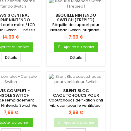
SSIS CENTRAL
BÉQUILLE NINTENDO
ERNE NINTENDO
SWITCH (TRÉPIED)
SWITCH
t carte mère / LCD
Béquille de support pour
do Switch - Châssis
Nintendo Switch, originale !
l interne (Middle...
Se clipse à l'arrière...
14,99 €
7,99 €
Ajouter au panier
Ajouter au panier
Détails
Détails
 VIS COMPLET -
SILENT BLOC
NSOLE SWITCH
CAOUTCHOUCS POUR
VENTILATEUR SWITCH
s de remplacement
Caoutchoucs de fixation anti
 Nintendo SwitchVis
vibration pour le ventilateur
is carte mère Vis...
de la Nintendo Switch
7,99 €
2,99 €
Ajouter au panier
Ajouter au panier