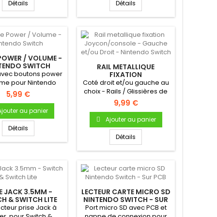
Détails
Détails
POWER / VOLUME -
TENDO SWITCH
RAIL METALLIQUE
vec boutons power
FIXATION
JOYCON/CONSOLE -
ume pour Nintendo
Coté droit et/ou gauche au
GAUCHE ET/OU DROIT -
h - Pièce neuve...
choix - Rails / Glissières de
5,99 €
NINTENDO SWITCH
fixation Joy-con sur...
9,99 €
Ajouter au panier
Ajouter au panier
Détails
Détails
E JACK 3.5MM -
LECTEUR CARTE MICRO SD
H & SWITCH LITE
NINTENDO SWITCH - SUR
PCB
teur prise Jack à
Port micro SD avec PCB et
er, pour Switch &
nappe de connexion pour