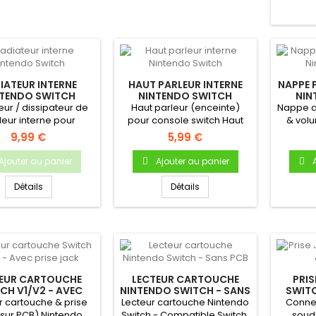
IATEUR INTERNE
HAUT PARLEUR INTERNE
NAPPE 
NTENDO SWITCH
NINTENDO SWITCH
NIN
eur / dissipateur de
Haut parleur (enceinte)
Nappe a
leur interne pour
pour console switch Haut
& vol
endo Switch.pièce
parleur interne Pour
Switc
9,99 €
5,99 €
neuve...
console...
Ajouter au panier
Ajouter au panier
Détails
Détails
TEUR CARTOUCHE
LECTEUR CARTOUCHE
PRIS
CH V1/V2 - AVEC
NINTENDO SWITCH - SANS
SWITC
PRISE JACK
PCB
r cartouche & prise
Lecteur cartouche Nintendo
Connec
(sur PCB) Nintendo
Switch - Compatible Switch,
soud