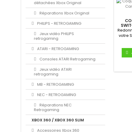
détachées Xbox Original
Réparations Xbox Original
CO
PHILIPS - RETROGAMING
SWIT
CHÂ
Redonn
Jeux vidéo PHILIPS
votre 
retrogaming
coque 
ATARI - RETROGAMING
Consoles ATARI Retrogaming
Jeux vidéo ATARI
retrogaming
MB - RETROGAMING
NEC - RETROGAMING
Réparations NEC
Retrogaming
XBOX 360 / XBOX 360 SLIM
Accessoires Xbox 360