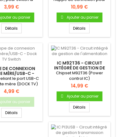
Switch Lite
Nintendo Switch - Neuf...
3,99 €
10,99 €
Ajouter au panier
Ajouter au panier
Détails
Détails
IC M92T36 - CIRCUIT
INTÉGRÉ DE GESTION DE
E DE CONNEXION
L'ALIMENTATION
Chipset M92T36 (Power
E MÈRE/USB-C -
CK TV SWITCH
eliant le port USB-C
control IC)
rte mère (DOCK TV)
14,99 €
4,99 €
Ajouter au panier
Ajouter au panier
Détails
Détails