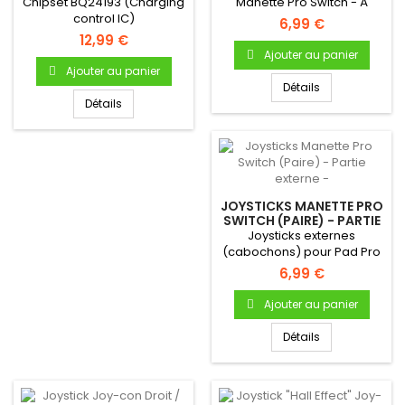
CHARGE
Chipset BQ24193 (Charging
Manette Pro Switch - À
control IC)
souder sur la carte mère...
6,99 €
12,99 €
Ajouter au panier
Ajouter au panier
Détails
Détails
JOYSTICKS MANETTE PRO
SWITCH (PAIRE) - PARTIE
EXTERNE -
Joysticks externes
(cabochons) pour Pad Pro
Switch - Produit neuf &
6,99 €
original
Ajouter au panier
Détails