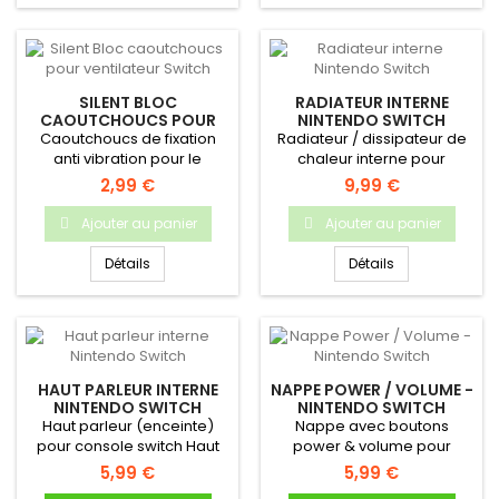
SILENT BLOC
RADIATEUR INTERNE
CAOUTCHOUCS POUR
NINTENDO SWITCH
VENTILATEUR SWITCH
Caoutchoucs de fixation
Radiateur / dissipateur de
anti vibration pour le
chaleur interne pour
ventilateur de la Nintendo
Nintendo Switch.pièce
2,99 €
9,99 €
Switch
neuve...
Ajouter au panier
Ajouter au panier
Détails
Détails
HAUT PARLEUR INTERNE
NAPPE POWER / VOLUME -
NINTENDO SWITCH
NINTENDO SWITCH
Haut parleur (enceinte)
Nappe avec boutons
pour console switch Haut
power & volume pour
parleur interne Pour
Nintendo Switch - Pièce
5,99 €
5,99 €
console...
neuve...