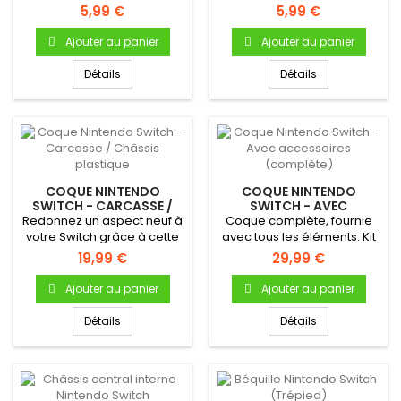
Nintendo Switch
sur la carte mère de votre...
5,99 €
5,99 €
Ajouter au panier
Ajouter au panier
Détails
Détails
COQUE NINTENDO
COQUE NINTENDO
SWITCH - CARCASSE /
SWITCH - AVEC
CHÂSSIS PLASTIQUE
ACCESSOIRES
Redonnez un aspect neuf à
Coque complète, fournie
(COMPLÈTE)
votre Switch grâce à cette
avec tous les éléments: Kit
coque de remplacement...
vis, béquille, boutons,...
19,99 €
29,99 €
Ajouter au panier
Ajouter au panier
Détails
Détails