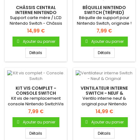
CHÂSSIS CENTRAL
BÉQUILLE NINTENDO
INTERNE NINTENDO
SWITCH (TRÉPIED)
SWITCH
Support carte mère / LCD
Béquille de support pour
Nintendo Switch - Châssis
Nintendo Switch, originale !
central interne (Middle...
Se clipse à l'arrière...
14,99 €
7,99 €
Ajouter au panier
Ajouter au panier
Détails
Détails
KIT VIS COMPLET -
VENTILATEUR INTERNE
CONSOLE SWITCH
SWITCH - NEUF &
ORIGINAL
Kit vis de remplacement
Ventilo interne neuf &
console Nintendo SwitchVis
original pour Nintendo
coque Vis carte mère Vis...
Switch.
7,99 €
14,99 €
Ajouter au panier
Ajouter au panier
Détails
Détails