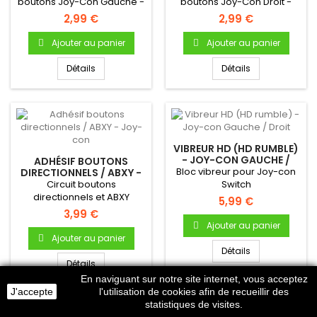
boutons Joy-Con Gauche -
boutons Joy-Con Droit -
Nintendo Switch
Nintendo Switch
2,99 €
2,99 €
Ajouter au panier
Ajouter au panier
Détails
Détails
VIBREUR HD (HD RUMBLE)
- JOY-CON GAUCHE /
ADHÉSIF BOUTONS
DROIT
Bloc vibreur pour Joy-con
DIRECTIONNELS / ABXY -
JOY-CON
Circuit boutons
Switch
directionnels et ABXY
5,99 €
(autocollant) pour Joycon
3,99 €
(compatible...
Ajouter au panier
Ajouter au panier
Détails
Détails
En naviguant sur notre site internet, vous acceptez
J'accepte
l'utilisation de cookies afin de recueillir des
statistiques de visites.