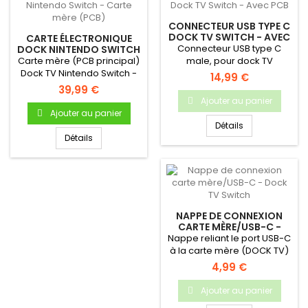
CONNECTEUR USB TYPE C
DOCK TV SWITCH - AVEC
CARTE ÉLECTRONIQUE
PCB
Connecteur USB type C
DOCK NINTENDO SWITCH
- CARTE MÈRE (PCB)
Carte mère (PCB principal)
male, pour dock TV
Dock TV Nintendo Switch -
Nintendo Switch
14,99 €
Produit neuf & original
39,99 €
Ajouter au panier
Ajouter au panier
Détails
Détails
NAPPE DE CONNEXION
CARTE MÈRE/USB-C -
DOCK TV SWITCH
Nappe reliant le port USB-C
à la carte mère (DOCK TV)
4,99 €
Ajouter au panier