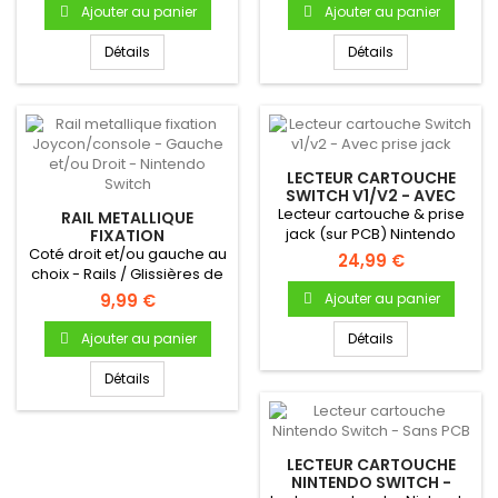
Ajouter au panier
Ajouter au panier
Détails
Détails
LECTEUR CARTOUCHE
SWITCH V1/V2 - AVEC
PRISE JACK
Lecteur cartouche & prise
RAIL METALLIQUE
jack (sur PCB) Nintendo
FIXATION
JOYCON/CONSOLE -
Coté droit et/ou gauche au
SwitchLecteur Switch...
24,99 €
GAUCHE ET/OU DROIT -
choix - Rails / Glissières de
NINTENDO SWITCH
fixation Joy-con sur...
9,99 €
Ajouter au panier
Ajouter au panier
Détails
Détails
LECTEUR CARTOUCHE
NINTENDO SWITCH -