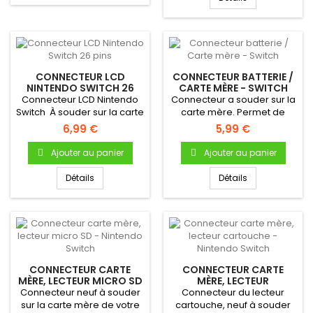
CONNECTEUR LCD
CONNECTEUR BATTERIE /
NINTENDO SWITCH 26
CARTE MÈRE - SWITCH
PINS
Connecteur LCD Nintendo
Connecteur a souder sur la
Switch À souder sur la carte
carte mère. Permet de
mère de votre console...
connecter la batterie à la...
6,99 €
5,99 €
Ajouter au panier
Ajouter au panier
Détails
Détails
CONNECTEUR CARTE
CONNECTEUR CARTE
MÈRE, LECTEUR MICRO SD
MÈRE, LECTEUR
- NINTENDO SWITCH
CARTOUCHE - NINTENDO
Connecteur neuf à souder
Connecteur du lecteur
SWITCH
sur la carte mère de votre
cartouche, neuf à souder