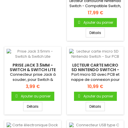
SANS PCB
Lecteur cartouche Nintendo
Switch - Compatible Switch,
Switch Lite et Switch...
17,99 €
Ajouter au panier
Détails
PRISE JACK 3.5MM -
LECTEUR CARTE MICRO
SWITCH & SWITCH LITE
SD NINTENDO SWITCH -
SUR PCB
Connecteur prise Jack à
Port micro SD avec PCB et
souder, pour Switch &
nappe de connexion pour
Switch Lite
Nintendo Switch - Neuf...
3,99 €
10,99 €
Ajouter au panier
Ajouter au panier
Détails
Détails