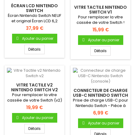
ÉCRAN LCD NINTENDO
VITRE TACTILE NINTENDO
SWITCH
SWITCH V1
Écran Nintendo Switch NEUF
Pour remplacer la vitre
et original Écran LCD 6,2
cassée de votre Switch !
pouces Neuf &...
37,99 €
Tactile de remplacement
15,99 €
NEUF...
Ajouter au panier
Ajouter au panier
Détails
Détails
VITRE TACTILE V2
NINTENDO SWITCH V2
CONNECTEUR DE CHARGE
Pour remplacer la vitre
USB-C NINTENDO SWITCH
(CONSOLE)
cassée de votre Switch (v2)
Prise de charge USB-C pour
! Tactile de remplacement...
Nintendo Switch - Pièce à
19,99 €
souder sur la carte mère...
6,99 €
Ajouter au panier
Ajouter au panier
Détails
Détails