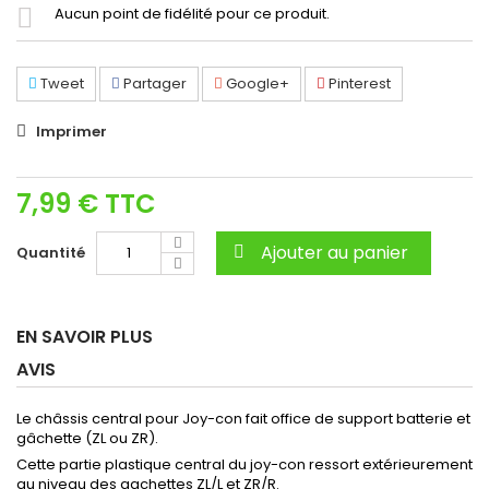
Aucun point de fidélité pour ce produit.
Tweet
Partager
Google+
Pinterest
Imprimer
7,99 €
TTC
Ajouter au panier
Quantité
EN SAVOIR PLUS
AVIS
Le châssis central pour Joy-con fait office de support batterie et
gâchette (ZL ou ZR).
Cette partie plastique central du joy-con ressort extérieurement
au niveau des gachettes ZL/L et ZR/R.