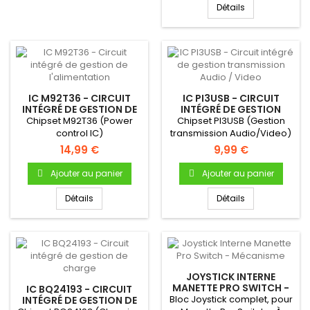
Détails
IC M92T36 - CIRCUIT
IC PI3USB - CIRCUIT
INTÉGRÉ DE GESTION DE
INTÉGRÉ DE GESTION
L'ALIMENTATION
TRANSMISSION AUDIO /
Chipset M92T36 (Power
Chipset PI3USB (Gestion
VIDEO
control IC)
transmission Audio/Video)
14,99 €
9,99 €
Ajouter au panier
Ajouter au panier
Détails
Détails
JOYSTICK INTERNE
MANETTE PRO SWITCH -
IC BQ24193 - CIRCUIT
MÉCANISME
Bloc Joystick complet, pour
INTÉGRÉ DE GESTION DE