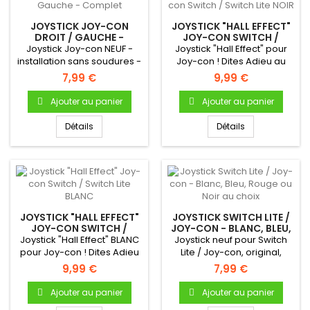
JOYSTICK JOY-CON
JOYSTICK "HALL EFFECT"
DROIT / GAUCHE -
JOY-CON SWITCH /
COMPLET
SWITCH LITE NOIR
Joystick Joy-con NEUF -
Joystick "Hall Effect" pour
installation sans soudures -
Joy-con ! Dites Adieu au
Complet, avec sa nappe...
Joy-con Drift grâce à la...
7,99 €
9,99 €
Ajouter au panier
Ajouter au panier
Détails
Détails
JOYSTICK "HALL EFFECT"
JOYSTICK SWITCH LITE /
JOY-CON SWITCH /
JOY-CON - BLANC, BLEU,
SWITCH LITE BLANC
ROUGE OU NOIR AU
Joystick "Hall Effect" BLANC
Joystick neuf pour Switch
CHOIX
pour Joy-con ! Dites Adieu
Lite / Joy-con, original,
au Joy-con Drift...
couleur au choix....
9,99 €
7,99 €
Ajouter au panier
Ajouter au panier