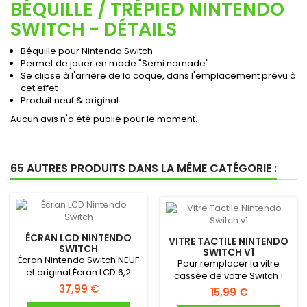
BÉQUILLE / TRÉPIED NINTENDO
SWITCH - DÉTAILS
Béquille pour Nintendo Switch
Permet de jouer en mode "Semi nomade"
Se clipse à l'arrière de la coque, dans l'emplacement prévu à
cet effet
Produit neuf & original
Aucun avis n'a été publié pour le moment.
65 AUTRES PRODUITS DANS LA MÊME CATÉGORIE :
ÉCRAN LCD NINTENDO
VITRE TACTILE NINTENDO
SWITCH
SWITCH V1
Écran Nintendo Switch NEUF
Pour remplacer la vitre
et original Écran LCD 6,2
cassée de votre Switch !
pouces Neuf &...
37,99 €
Tactile de remplacement
15,99 €
NEUF...