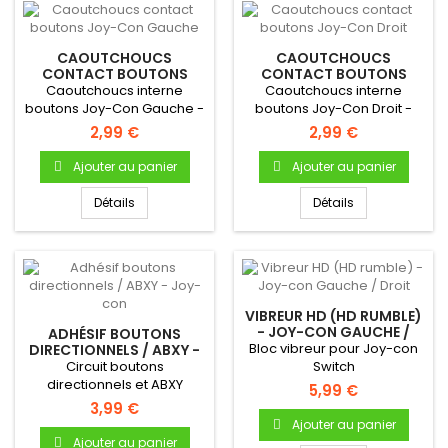
CAOUTCHOUCS
CAOUTCHOUCS
CONTACT BOUTONS
CONTACT BOUTONS
JOY-CON GAUCHE
JOY-CON DROIT
Caoutchoucs interne
Caoutchoucs interne
boutons Joy-Con Gauche -
boutons Joy-Con Droit -
Nintendo Switch
Nintendo Switch
2,99 €
2,99 €
Ajouter au panier
Ajouter au panier
Détails
Détails
VIBREUR HD (HD RUMBLE)
- JOY-CON GAUCHE /
ADHÉSIF BOUTONS
DROIT
Bloc vibreur pour Joy-con
DIRECTIONNELS / ABXY -
JOY-CON
Circuit boutons
Switch
directionnels et ABXY
5,99 €
(autocollant) pour Joycon
3,99 €
(compatible...
Ajouter au panier
Ajouter au panier