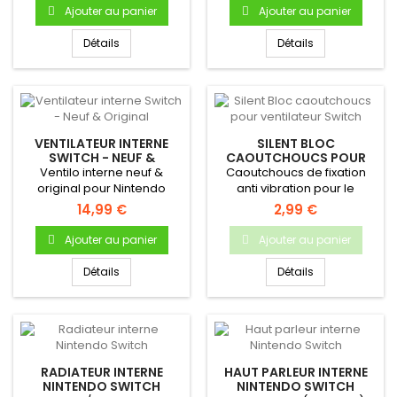
Ajouter au panier
Ajouter au panier
Détails
Détails
VENTILATEUR INTERNE
SILENT BLOC
SWITCH - NEUF &
CAOUTCHOUCS POUR
ORIGINAL
VENTILATEUR SWITCH
Ventilo interne neuf &
Caoutchoucs de fixation
original pour Nintendo
anti vibration pour le
Switch.
ventilateur de la Nintendo
14,99 €
2,99 €
Switch
Ajouter au panier
Ajouter au panier
Détails
Détails
RADIATEUR INTERNE
HAUT PARLEUR INTERNE
NINTENDO SWITCH
NINTENDO SWITCH