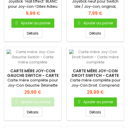
SWITCH LITE BLANC
ROUGE OU NOIR AU
Joystick "Hall Effect" BLANC
Joystick neuf pour Switch
CHOIX
pour Joy-con ! Dites Adieu
Lite / Joy-con, original,
au Joy-con Drift...
couleur au choix....
9,99 €
7,99 €
Ajouter au panier
Ajouter au panier
Détails
Détails
CARTE MÈRE JOY-CON
CARTE MÈRE JOY-CON
GAUCHE SWITCH - CARTE
DROIT SWITCH - CARTE
MÈRE COMPLÈTE
MÈRE COMPLÈTE
Carte mère complète pour
Carte mère complète pour
Joy-Con Gauche (Manette
Joy-Con Droit. Comprend
Nintendo Switch)
les boutons R et Plus.
29,99 €
29,99 €
Ajouter au panier
Ajouter au panier
Détails
Détails