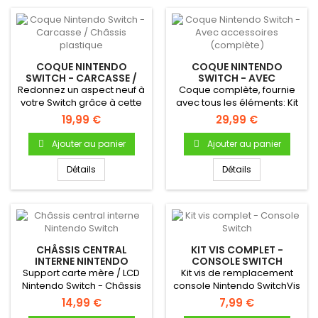
COQUE NINTENDO
COQUE NINTENDO
SWITCH - CARCASSE /
SWITCH - AVEC
CHÂSSIS PLASTIQUE
ACCESSOIRES
Redonnez un aspect neuf à
Coque complète, fournie
(COMPLÈTE)
votre Switch grâce à cette
avec tous les éléments: Kit
coque de remplacement...
vis, béquille, boutons,...
19,99 €
29,99 €
Ajouter au panier
Ajouter au panier
Détails
Détails
CHÂSSIS CENTRAL
KIT VIS COMPLET -
INTERNE NINTENDO
CONSOLE SWITCH
SWITCH
Support carte mère / LCD
Kit vis de remplacement
Nintendo Switch - Châssis
console Nintendo SwitchVis
central interne (Middle...
coque Vis carte mère Vis...
14,99 €
7,99 €