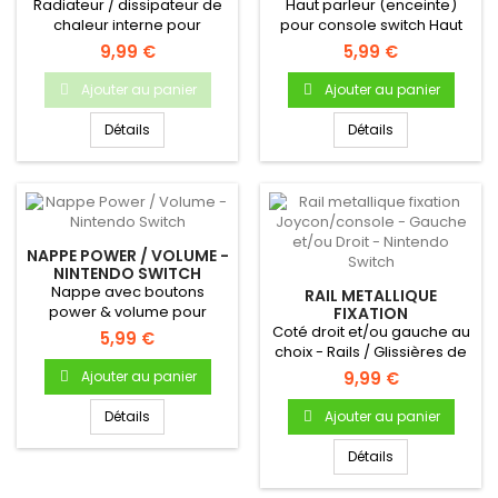
Radiateur / dissipateur de
Haut parleur (enceinte)
chaleur interne pour
pour console switch Haut
Nintendo Switch.pièce
parleur interne Pour
9,99 €
5,99 €
neuve...
console...
Ajouter au panier
Ajouter au panier
Détails
Détails
NAPPE POWER / VOLUME -
NINTENDO SWITCH
Nappe avec boutons
RAIL METALLIQUE
power & volume pour
FIXATION
JOYCON/CONSOLE -
Nintendo Switch - Pièce
Coté droit et/ou gauche au
5,99 €
GAUCHE ET/OU DROIT -
neuve...
choix - Rails / Glissières de
NINTENDO SWITCH
fixation Joy-con sur...
Ajouter au panier
9,99 €
Détails
Ajouter au panier
Détails