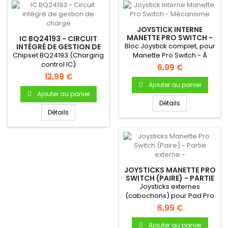
JOYSTICK INTERNE
MANETTE PRO SWITCH -
IC BQ24193 - CIRCUIT
MÉCANISME
Bloc Joystick complet, pour
INTÉGRÉ DE GESTION DE
CHARGE
Chipset BQ24193 (Charging
Manette Pro Switch - À
control IC)
souder sur la carte mère...
6,99 €
12,99 €
Ajouter au panier
Ajouter au panier
Détails
Détails
JOYSTICKS MANETTE PRO
SWITCH (PAIRE) - PARTIE
EXTERNE -
Joysticks externes
(cabochons) pour Pad Pro
Switch - Produit neuf &
6,99 €
original
Ajouter au panier