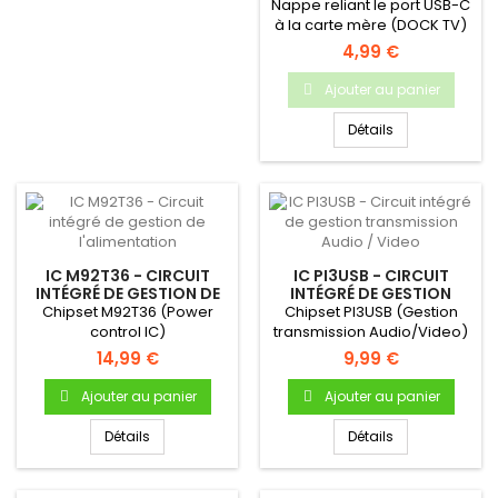
DOCK TV SWITCH
Nappe reliant le port USB-C
à la carte mère (DOCK TV)
4,99 €
Ajouter au panier
Détails
IC M92T36 - CIRCUIT
IC PI3USB - CIRCUIT
INTÉGRÉ DE GESTION DE
INTÉGRÉ DE GESTION
L'ALIMENTATION
TRANSMISSION AUDIO /
Chipset M92T36 (Power
Chipset PI3USB (Gestion
VIDEO
control IC)
transmission Audio/Video)
14,99 €
9,99 €
Ajouter au panier
Ajouter au panier
Détails
Détails