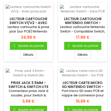
LECTEUR CARTOUCHE
LECTEUR CARTOUCHE
SWITCH V1/V2 - AVEC
NINTENDO SWITCH -
PRISE JACK
SANS PCB
Lecteur cartouche & prise
Lecteur cartouche Nintendo
jack (sur PCB) Nintendo
Switch - Compatible Switch,
SwitchLecteur Switch...
Switch Lite et Switch...
24,99 €
17,99 €
Ajouter au panier
Ajouter au panier
Détails
Détails
PRISE JACK 3.5MM -
LECTEUR CARTE MICRO
SWITCH & SWITCH LITE
SD NINTENDO SWITCH -
SUR PCB
Connecteur prise Jack à
Port micro SD avec PCB et
souder, pour Switch &
nappe de connexion pour
Switch Lite
Nintendo Switch - Neuf...
3,99 €
10,99 €
Ajouter au panier
Ajouter au panier