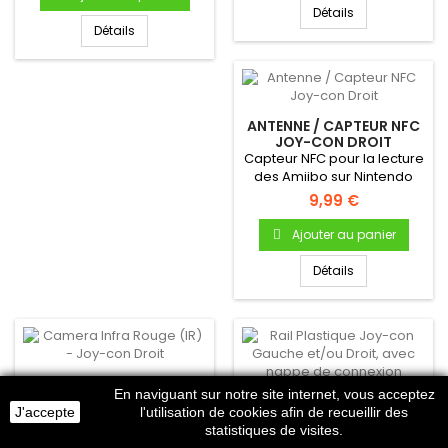
Détails
Détails
ANTENNE / CAPTEUR NFC
JOY-CON DROIT
Capteur NFC pour la lecture
des Amiibo sur Nintendo
Switch ! Antenne NFC...
9,99 €
Ajouter au panier
Détails
CAMERA INFRA ROUGE
En naviguant sur notre site internet, vous acceptez
(IR) - JOY-CON DROIT
RAIL PLASTIQUE JOY-CON
J'accepte
l'utilisation de cookies afin de recueillir des
Caméra IR Joy-con
GAUCHE ET/OU DROIT,
statistiques de visites.
AVEC NAPPE DE
DroitProduit neuf & original
Rail de fixation en plastique