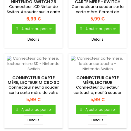
NINTENDO SWITCH 26
CARTE MÈRE - SWITCH
PINS
Connecteur LCD Nintendo
Connecteur a souder sur la
Switch À souder sur la carte
carte mère. Permet de
mère de votre console...
connecter la batterie à la...
6,99 €
5,99 €
Ajouter au panier
Ajouter au panier
Détails
Détails
CONNECTEUR CARTE
CONNECTEUR CARTE
MÈRE, LECTEUR MICRO SD
MÈRE, LECTEUR
- NINTENDO SWITCH
CARTOUCHE - NINTENDO
Connecteur neuf à souder
Connecteur du lecteur
SWITCH
sur la carte mère de votre
cartouche, neuf à souder
Nintendo Switch
sur la carte mère de votre...
5,99 €
5,99 €
Ajouter au panier
Ajouter au panier
Détails
Détails