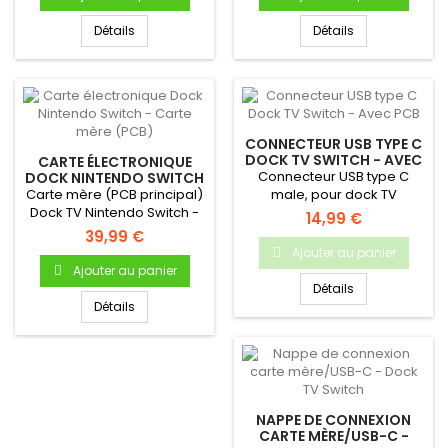
Détails
Détails
CONNECTEUR USB TYPE C
DOCK TV SWITCH - AVEC
CARTE ÉLECTRONIQUE
PCB
Connecteur USB type C
DOCK NINTENDO SWITCH
- CARTE MÈRE (PCB)
Carte mère (PCB principal)
male, pour dock TV
Dock TV Nintendo Switch -
Nintendo Switch
14,99 €
Produit neuf & original
39,99 €
Ajouter au panier
Ajouter au panier
Détails
Détails
NAPPE DE CONNEXION
CARTE MÈRE/USB-C -