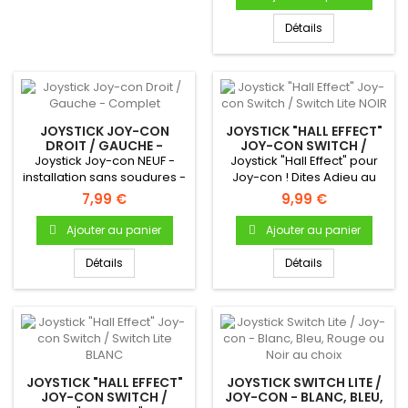
Détails
JOYSTICK JOY-CON
JOYSTICK "HALL EFFECT"
DROIT / GAUCHE -
JOY-CON SWITCH /
COMPLET
SWITCH LITE NOIR
Joystick Joy-con NEUF -
Joystick "Hall Effect" pour
installation sans soudures -
Joy-con ! Dites Adieu au
Complet, avec sa nappe...
Joy-con Drift grâce à la...
7,99 €
9,99 €
Ajouter au panier
Ajouter au panier
Détails
Détails
JOYSTICK "HALL EFFECT"
JOYSTICK SWITCH LITE /
JOY-CON SWITCH /
JOY-CON - BLANC, BLEU,