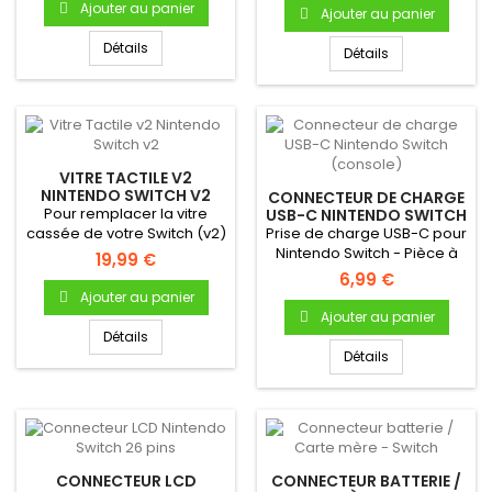
Ajouter au panier
Ajouter au panier
Détails
Détails
VITRE TACTILE V2
NINTENDO SWITCH V2
CONNECTEUR DE CHARGE
Pour remplacer la vitre
USB-C NINTENDO SWITCH
(CONSOLE)
cassée de votre Switch (v2)
Prise de charge USB-C pour
! Tactile de remplacement...
Nintendo Switch - Pièce à
19,99 €
souder sur la carte mère...
6,99 €
Ajouter au panier
Ajouter au panier
Détails
Détails
CONNECTEUR LCD
CONNECTEUR BATTERIE /