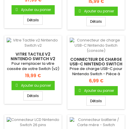
15,99 €
NEUF...
Ajouter au panier
Ajouter au panier
Détails
Détails
VITRE TACTILE V2
NINTENDO SWITCH V2
CONNECTEUR DE CHARGE
Pour remplacer la vitre
USB-C NINTENDO SWITCH
(CONSOLE)
cassée de votre Switch (v2)
Prise de charge USB-C pour
! Tactile de remplacement...
Nintendo Switch - Pièce à
19,99 €
souder sur la carte mère...
6,99 €
Ajouter au panier
Ajouter au panier
Détails
Détails