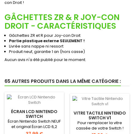
con Droit !
GÂCHETTES ZR & R JOY-CON
DROIT - CARACTÉRISTIQUES
Gâchettes ZR et R pour Joy-con Droit
Partie plastique externe SEULEMENT !
Livrée sans nappe ni ressort
Produit neuf, garantie 1 an (hors casse)
Aucun avis n'a été publié pour le moment.
65 AUTRES PRODUITS DANS LA MÊME CATÉGORIE :
ÉCRAN LCD NINTENDO
VITRE TACTILE NINTENDO
SWITCH
SWITCH V1
Écran Nintendo Switch NEUF
Pour remplacer la vitre
et original Écran LCD 6,2
cassée de votre Switch !
pouces Neuf &...
37,99 €
Tactile de remplacement