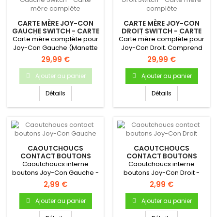
CARTE MÈRE JOY-CON
CARTE MÈRE JOY-CON
GAUCHE SWITCH - CARTE
DROIT SWITCH - CARTE
MÈRE COMPLÈTE
MÈRE COMPLÈTE
Carte mère complète pour
Carte mère complète pour
Joy-Con Gauche (Manette
Joy-Con Droit. Comprend
Nintendo Switch)
les boutons R et Plus.
29,99 €
29,99 €
Ajouter au panier
Ajouter au panier
Détails
Détails
CAOUTCHOUCS
CAOUTCHOUCS
CONTACT BOUTONS
CONTACT BOUTONS
JOY-CON GAUCHE
JOY-CON DROIT
Caoutchoucs interne
Caoutchoucs interne
boutons Joy-Con Gauche -
boutons Joy-Con Droit -
Nintendo Switch
Nintendo Switch
2,99 €
2,99 €
Ajouter au panier
Ajouter au panier