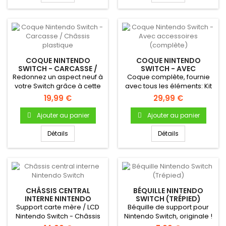
COQUE NINTENDO
COQUE NINTENDO
SWITCH - CARCASSE /
SWITCH - AVEC
CHÂSSIS PLASTIQUE
ACCESSOIRES
Redonnez un aspect neuf à
Coque complète, fournie
(COMPLÈTE)
votre Switch grâce à cette
avec tous les éléments: Kit
coque de remplacement...
vis, béquille, boutons,...
19,99 €
29,99 €
Ajouter au panier
Ajouter au panier
Détails
Détails
CHÂSSIS CENTRAL
BÉQUILLE NINTENDO
INTERNE NINTENDO
SWITCH (TRÉPIED)
SWITCH
Support carte mère / LCD
Béquille de support pour
Nintendo Switch - Châssis
Nintendo Switch, originale !
central interne (Middle...
Se clipse à l'arrière...