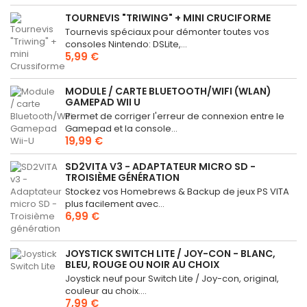
TOURNEVIS "TRIWING" + MINI CRUCIFORME
Tournevis spéciaux pour démonter toutes vos
consoles Nintendo: DSLite,...
5,99 €
MODULE / CARTE BLUETOOTH/WIFI (WLAN)
GAMEPAD WII U
Permet de corriger l'erreur de connexion entre le
Gamepad et la console...
19,99 €
SD2VITA V3 - ADAPTATEUR MICRO SD -
TROISIÈME GÉNÉRATION
Stockez vos Homebrews & Backup de jeux PS VITA
plus facilement avec...
6,99 €
JOYSTICK SWITCH LITE / JOY-CON - BLANC,
BLEU, ROUGE OU NOIR AU CHOIX
Joystick neuf pour Switch Lite / Joy-con, original,
couleur au choix....
7,99 €