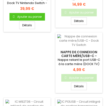
Dock TV Nintendo Switch -
Nintendo Switch
14,99 €
Produit neuf & original
39,99 €
Ajouter au panier
Ajouter au panier
Détails
Détails
NAPPE DE CONNEXION
CARTE MÈRE/USB-C -
DOCK TV SWITCH
Nappe reliant le port USB-C
à la carte mère (DOCK TV)
4,99 €
Ajouter au panier
Détails