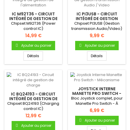
IC M92T36 - CIRCUIT
IC PI3USB - CIRCUIT
INTÉGRÉ DE GESTION DE
INTÉGRÉ DE GESTION
L'ALIMENTATION
TRANSMISSION AUDIO /
Chipset M92T36 (Power
Chipset PI3USB (Gestion
VIDEO
control IC)
transmission Audio/Video)
14,99 €
9,99 €
Ajouter au panier
Ajouter au panier
Détails
Détails
JOYSTICK INTERNE
MANETTE PRO SWITCH -
IC BQ24193 - CIRCUIT
MÉCANISME
Bloc Joystick complet, pour
INTÉGRÉ DE GESTION DE
CHARGE
Chipset BQ24193 (Charging
Manette Pro Switch - À
control IC)
souder sur la carte mère...
6,99 €
12,99 €
Ajouter au panier
Ajouter au panier