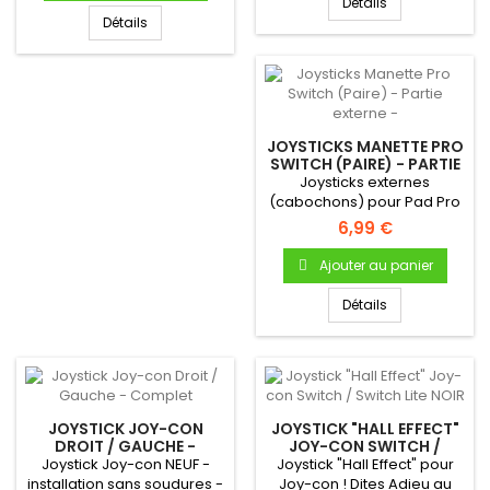
Détails
Détails
JOYSTICKS MANETTE PRO
SWITCH (PAIRE) - PARTIE
EXTERNE -
Joysticks externes
(cabochons) pour Pad Pro
Switch - Produit neuf &
6,99 €
original
Ajouter au panier
Détails
JOYSTICK JOY-CON
JOYSTICK "HALL EFFECT"
DROIT / GAUCHE -
JOY-CON SWITCH /
COMPLET
SWITCH LITE NOIR
Joystick Joy-con NEUF -
Joystick "Hall Effect" pour
installation sans soudures -
Joy-con ! Dites Adieu au