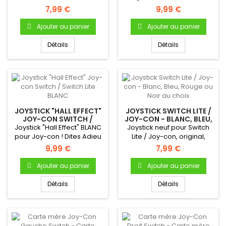
Complet, avec sa nappe...
Joy-con Drift grâce à la...
7,99 €
9,99 €
Ajouter au panier
Ajouter au panier
Détails
Détails
JOYSTICK "HALL EFFECT"
JOYSTICK SWITCH LITE /
JOY-CON SWITCH /
JOY-CON - BLANC, BLEU,
SWITCH LITE BLANC
ROUGE OU NOIR AU
Joystick "Hall Effect" BLANC
Joystick neuf pour Switch
CHOIX
pour Joy-con ! Dites Adieu
Lite / Joy-con, original,
au Joy-con Drift...
couleur au choix....
9,99 €
7,99 €
Ajouter au panier
Ajouter au panier
Détails
Détails