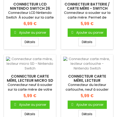
CONNECTEUR LCD
CONNECTEUR BATTERIE /
NINTENDO SWITCH 26
CARTE MÈRE - SWITCH
PINS
Connecteur LCD Nintendo
Connecteur a souder sur la
Switch À souder sur la carte
carte mère. Permet de
mère de votre console...
connecter la batterie à la...
6,99 €
5,99 €
Ajouter au panier
Ajouter au panier
Détails
Détails
CONNECTEUR CARTE
CONNECTEUR CARTE
MÈRE, LECTEUR MICRO SD
MÈRE, LECTEUR
- NINTENDO SWITCH
CARTOUCHE - NINTENDO
Connecteur neuf à souder
Connecteur du lecteur
SWITCH
sur la carte mère de votre
cartouche, neuf à souder
Nintendo Switch
sur la carte mère de votre...
5,99 €
5,99 €
Ajouter au panier
Ajouter au panier
Détails
Détails