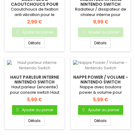
CAOUTCHOUCS POUR
NINTENDO SWITCH
VENTILATEUR SWITCH
Caoutchoucs de fixation
Radiateur / dissipateur de
anti vibration pour le
chaleur interne pour
ventilateur de la Nintendo
Nintendo Switch.pièce
2,99 €
9,99 €
Switch
neuve...
Ajouter au panier
Ajouter au panier
Détails
Détails
HAUT PARLEUR INTERNE
NAPPE POWER / VOLUME -
NINTENDO SWITCH
NINTENDO SWITCH
Haut parleur (enceinte)
Nappe avec boutons
pour console switch Haut
power & volume pour
parleur interne Pour
Nintendo Switch - Pièce
5,99 €
5,99 €
console...
neuve...
Ajouter au panier
Ajouter au panier
Détails
Détails