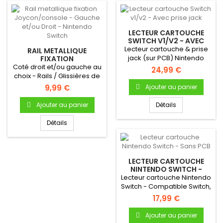
LECTEUR CARTOUCHE
SWITCH V1/V2 - AVEC
PRISE JACK
Lecteur cartouche & prise
RAIL METALLIQUE
jack (sur PCB) Nintendo
FIXATION
JOYCON/CONSOLE -
Coté droit et/ou gauche au
SwitchLecteur Switch...
24,99 €
GAUCHE ET/OU DROIT -
choix - Rails / Glissières de
NINTENDO SWITCH
fixation Joy-con sur...
9,99 €
Ajouter au panier
Ajouter au panier
Détails
Détails
LECTEUR CARTOUCHE
NINTENDO SWITCH -
SANS PCB
Lecteur cartouche Nintendo
Switch - Compatible Switch,
Switch Lite et Switch...
17,99 €
Ajouter au panier