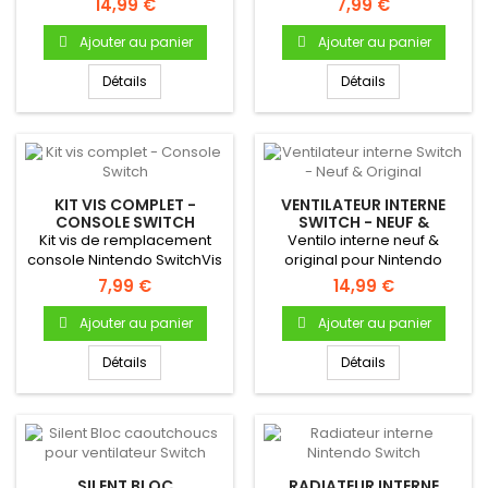
14,99 €
7,99 €
Ajouter au panier
Ajouter au panier
Détails
Détails
KIT VIS COMPLET -
VENTILATEUR INTERNE
CONSOLE SWITCH
SWITCH - NEUF &
ORIGINAL
Kit vis de remplacement
Ventilo interne neuf &
console Nintendo SwitchVis
original pour Nintendo
coque Vis carte mère Vis...
Switch.
7,99 €
14,99 €
Ajouter au panier
Ajouter au panier
Détails
Détails
SILENT BLOC
RADIATEUR INTERNE