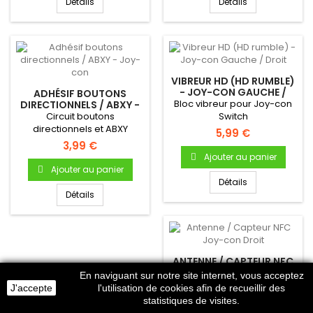
Détails
Détails
VIBREUR HD (HD RUMBLE)
- JOY-CON GAUCHE /
ADHÉSIF BOUTONS
DROIT
Bloc vibreur pour Joy-con
DIRECTIONNELS / ABXY -
JOY-CON
Circuit boutons
Switch
directionnels et ABXY
5,99 €
(autocollant) pour Joycon
3,99 €
(compatible...
Ajouter au panier
Ajouter au panier
Détails
Détails
ANTENNE / CAPTEUR NFC
JOY-CON DROIT
En naviguant sur notre site internet, vous acceptez
Capteur NFC pour la lecture
J'accepte
l'utilisation de cookies afin de recueillir des
des Amiibo sur Nintendo
statistiques de visites.
Switch ! Antenne NFC...