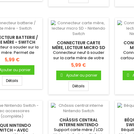
CTEUR BATTERIE /
E MÈRE - SWITCH
CONNECTEUR CARTE
CON
eur a souder sur la
MÈRE, LECTEUR MICRO SD
M
- NINTENDO SWITCH
CARTO
e mère. Permet de
Connecteur neuf à souder
Conne
er la batterie à la...
sur la carte mère de votre
cartou
5,99 €
Nintendo Switch
sur la c
5,99 €
Ajouter au panier
Ajouter au panier
Détails
Détails
CHÂSSIS CENTRAL
BÉQ
INTERNE NINTENDO
SWI
QUE NINTENDO
SWITCH
Support carte mère / LCD
Béquil
WITCH - AVEC