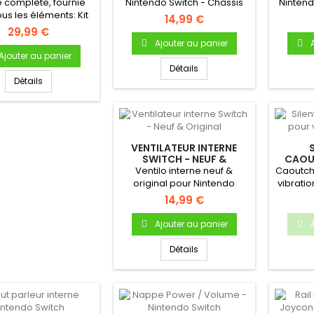
ACCESSOIRES
 complète, fournie
Nintendo Switch - Châssis
Nintendo
(COMPLÈTE)
us les éléments: Kit
central interne (Middle...
Se cl
14,99 €
béquille, boutons,...
29,99 €
Ajouter au panier
Ajouter au panier
Détails
Détails
VENTILATEUR INTERNE
SWITCH - NEUF &
CAOU
ORIGINAL
VENT
Ventilo interne neuf &
Caoutcho
original pour Nintendo
vibratio
Switch.
de l
14,99 €
Ajouter au panier
Détails