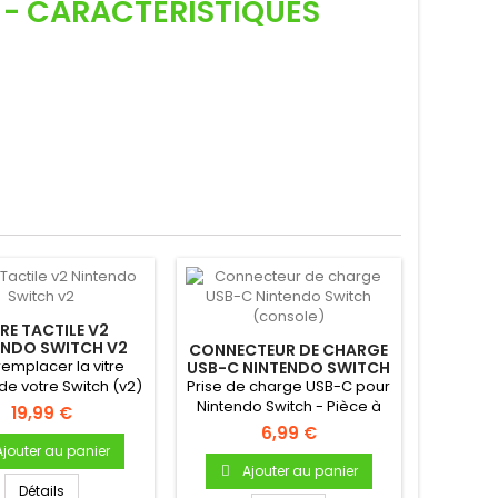
- CARACTÉRISTIQUES
RE TACTILE V2
ENDO SWITCH V2
CONNECTEUR DE CHARGE
remplacer la vitre
USB-C NINTENDO SWITCH
(CONSOLE)
de votre Switch (v2)
Prise de charge USB-C pour
e de remplacement...
Nintendo Switch - Pièce à
19,99 €
souder sur la carte mère...
6,99 €
Ajouter au panier
Ajouter au panier
Détails