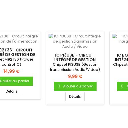
92T36 - CIRCUIT
RÉ DE GESTION DE
IC PI3USB - CIRCUIT
IC BQ
ALIMENTATION
et M92T36 (Power
INTÉGRÉ DE GESTION
INTÉG
TRANSMISSION AUDIO /
control IC)
Chipset PI3USB (Gestion
Chipset
VIDEO
transmission Audio/Video)
14,99 €
9,99 €
Ajouter au panier
Ajouter au panier
Détails
Détails