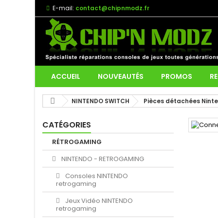
E-mail:
contact@chipnmodz.fr
ACCUEIL
NOUVEAUTÉS
PROMOS
RE
NINTENDO SWITCH
Pièces détachées Nint
CATÉGORIES
RÉTROGAMING
NINTENDO - RETROGAMING
Consoles NINTENDO
retrogaming
Jeux Vidéo NINTENDO
retrogaming