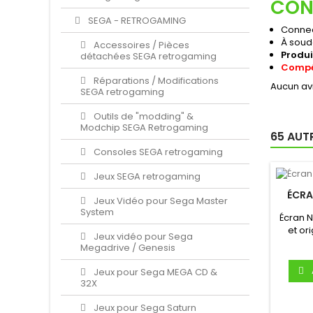
CON
SEGA - RETROGAMING
Connec
À soud
Accessoires / Pièces
Produi
détachées SEGA retrogaming
Compé
Réparations / Modifications
Aucun avi
SEGA retrogaming
Outils de "modding" &
Modchip SEGA Retrogaming
65 AUT
Consoles SEGA retrogaming
Jeux SEGA retrogaming
ÉCRA
Jeux Vidéo pour Sega Master
System
Écran N
et or
Jeux vidéo pour Sega
p
Megadrive / Genesis
Jeux pour Sega MEGA CD &
32X
Jeux pour Sega Saturn