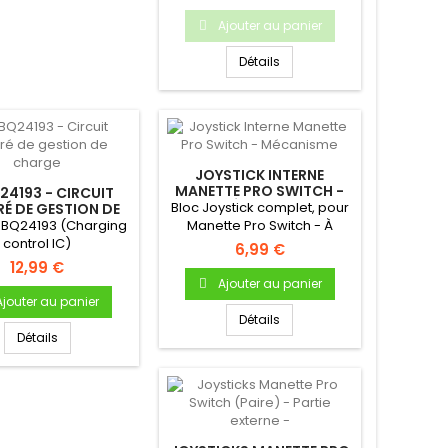
Ajouter au panier
Détails
JOYSTICK INTERNE
MANETTE PRO SWITCH -
24193 - CIRCUIT
MÉCANISME
Bloc Joystick complet, pour
RÉ DE GESTION DE
CHARGE
 BQ24193 (Charging
Manette Pro Switch - À
control IC)
souder sur la carte mère...
6,99 €
12,99 €
Ajouter au panier
Ajouter au panier
Détails
Détails