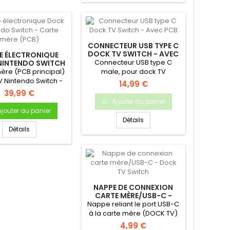
CONNECTEUR USB TYPE C
DOCK TV SWITCH - AVEC
E ÉLECTRONIQUE
PCB
Connecteur USB type C
NINTENDO SWITCH
RTE MÈRE (PCB)
ère (PCB principal)
male, pour dock TV
V Nintendo Switch -
Nintendo Switch
14,99 €
it neuf & original
39,99 €
Ajouter au panier
Ajouter au panier
Détails
Détails
NAPPE DE CONNEXION
CARTE MÈRE/USB-C -
DOCK TV SWITCH
Nappe reliant le port USB-C
à la carte mère (DOCK TV)
4,99 €