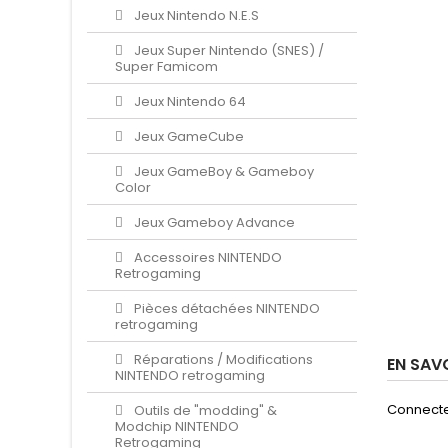
Jeux Nintendo N.E.S
Jeux Super Nintendo (SNES) /
Super Famicom
Jeux Nintendo 64
Jeux GameCube
Jeux GameBoy & Gameboy
Color
Jeux Gameboy Advance
Accessoires NINTENDO
Retrogaming
Pièces détachées NINTENDO
retrogaming
Réparations / Modifications
EN SAV
NINTENDO retrogaming
Connecte
Outils de "modding" &
Modchip NINTENDO
Retrogaming