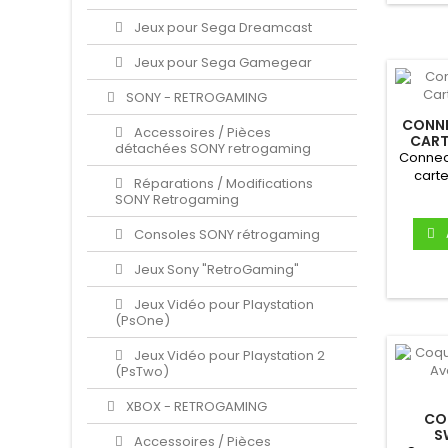
Jeux pour Sega Dreamcast
Jeux pour Sega Gamegear
SONY - RETROGAMING
CONNE
Accessoires / Pièces
CART
détachées SONY retrogaming
Connect
cart
Réparations / Modifications
connect
SONY Retrogaming
Consoles SONY rétrogaming
Jeux Sony "RetroGaming"
Jeux Vidéo pour Playstation
(PsOne)
Jeux Vidéo pour Playstation 2
(PsTwo)
XBOX - RETROGAMING
CO
S
Accessoires / Pièces