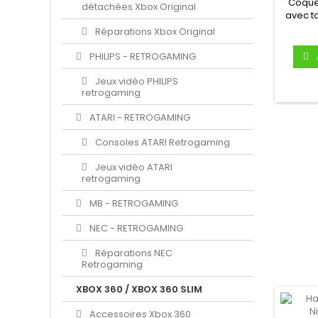
Coque
détachées Xbox Original
avec to
vis, 
Réparations Xbox Original
PHILIPS - RETROGAMING
Jeux vidéo PHILIPS
retrogaming
ATARI - RETROGAMING
Consoles ATARI Retrogaming
Jeux vidéo ATARI
retrogaming
MB - RETROGAMING
NEC - RETROGAMING
Réparations NEC
Retrogaming
XBOX 360 / XBOX 360 SLIM
Accessoires Xbox 360