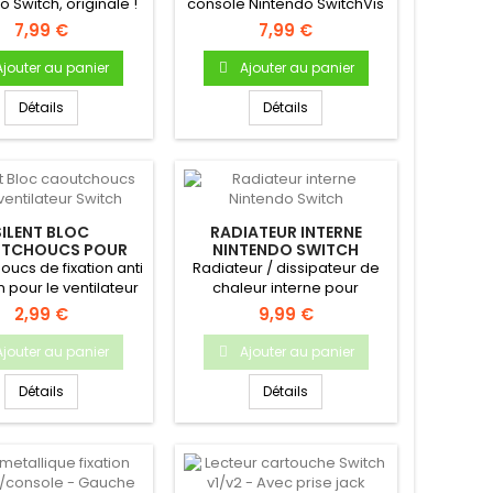
 Switch, originale !
console Nintendo SwitchVis
ipse à l'arrière...
coque Vis carte mère Vis...
7,99 €
7,99 €
Ajouter au panier
Ajouter au panier
Détails
Détails
SILENT BLOC
RADIATEUR INTERNE
TCHOUCS POUR
NINTENDO SWITCH
ILATEUR SWITCH
ucs de fixation anti
Radiateur / dissipateur de
n pour le ventilateur
chaleur interne pour
a Nintendo Switch
Nintendo Switch.pièce
2,99 €
9,99 €
neuve...
Ajouter au panier
Ajouter au panier
Détails
Détails