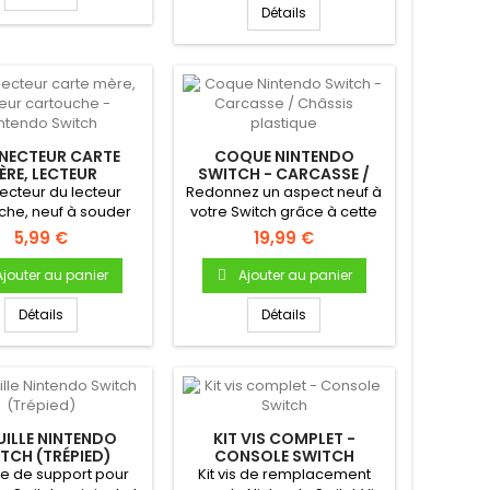
Détails
NECTEUR CARTE
COQUE NINTENDO
ÈRE, LECTEUR
SWITCH - CARCASSE /
UCHE - NINTENDO
CHÂSSIS PLASTIQUE
cteur du lecteur
Redonnez un aspect neuf à
SWITCH
che, neuf à souder
votre Switch grâce à cette
arte mère de votre...
coque de remplacement...
5,99 €
19,99 €
Ajouter au panier
Ajouter au panier
Détails
Détails
UILLE NINTENDO
KIT VIS COMPLET -
TCH (TRÉPIED)
CONSOLE SWITCH
le de support pour
Kit vis de remplacement