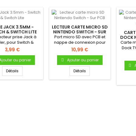
SE JACK 3.5MM -
LECTEUR CARTE MICRO SD
H & SWITCH LITE
NINTENDO SWITCH - SUR
CART
PCB
cteur prise Jack à
Port micro SD avec PCB et
DOCK 
- CA
er, pour Switch &
nappe de connexion pour
Carte m
Switch Lite
Nintendo Switch - Neuf...
Dock T
3,99 €
10,99 €
Produ
Ajouter au panier
Ajouter au panier
Détails
Détails