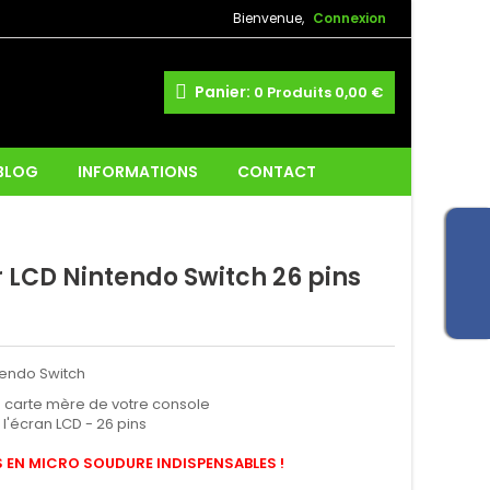
Bienvenue,
Connexion
Panier:
0
Produits
0,00 €
 BLOG
INFORMATIONS
CONTACT
 LCD Nintendo Switch 26 pins
tendo Switch
a carte mère de votre console
l'écran LCD - 26 pins
EN MICRO SOUDURE INDISPENSABLES !