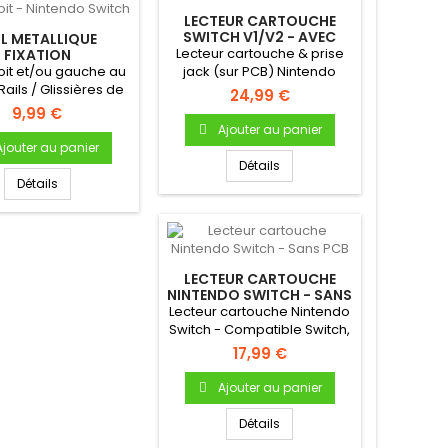
LECTEUR CARTOUCHE
SWITCH V1/V2 - AVEC
IL METALLIQUE
PRISE JACK
Lecteur cartouche & prise
FIXATION
CON/CONSOLE -
oit et/ou gauche au
jack (sur PCB) Nintendo
E ET/OU DROIT -
Rails / Glissières de
SwitchLecteur Switch...
24,99 €
TENDO SWITCH
ion Joy-con sur...
9,99 €
Ajouter au panier
Ajouter au panier
Détails
Détails
LECTEUR CARTOUCHE
NINTENDO SWITCH - SANS
PCB
Lecteur cartouche Nintendo
Switch - Compatible Switch,
Switch Lite et Switch...
17,99 €
Ajouter au panier
Détails