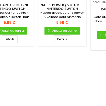
PARLEUR INTERNE
NAPPE POWER / VOLUME -
NTENDO SWITCH
NINTENDO SWITCH
RA
parleur (enceinte)
Nappe avec boutons power
JOY
onsole switch Haut
& volume pour Nintendo
Coté dr
GAUCH
leur interne Pour
Switch - Pièce neuve...
choix - 
5,99 €
5,99 €
NIN
console...
fixat
Ajouter au panier
Ajouter au panier
Détails
Détails