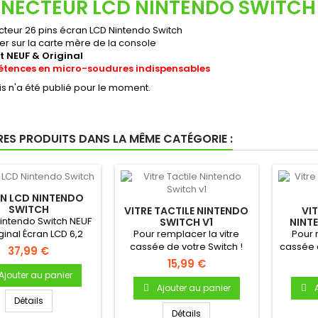
NECTEUR LCD NINTENDO SWITCH 
teur 26 pins écran LCD Nintendo Switch
er sur la carte mère de la console
t NEUF & Original
tences en micro-soudures indispensables
s n'a été publié pour le moment.
RES PRODUITS DANS LA MÊME CATÉGORIE :
N LCD NINTENDO
SWITCH
VITRE TACTILE NINTENDO
VIT
intendo Switch NEUF
SWITCH V1
NINT
iginal Écran LCD 6,2
Pour remplacer la vitre
Pour 
ouces Neuf &...
cassée de votre Switch !
cassée 
37,99 €
Tactile de remplacement
! Tactil
15,99 €
NEUF...
Ajouter au panier
Ajouter au panier
Détails
Détails