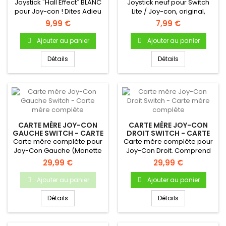
SWITCH LITE BLANC
ROUGE OU NOIR AU
Joystick "Hall Effect" BLANC
Joystick neuf pour Switch
CHOIX
pour Joy-con ! Dites Adieu
Lite / Joy-con, original,
au Joy-con Drift...
couleur au choix....
9,99 €
7,99 €
Ajouter au panier
Ajouter au panier
Détails
Détails
CARTE MÈRE JOY-CON
CARTE MÈRE JOY-CON
GAUCHE SWITCH - CARTE
DROIT SWITCH - CARTE
MÈRE COMPLÈTE
MÈRE COMPLÈTE
Carte mère complète pour
Carte mère complète pour
Joy-Con Gauche (Manette
Joy-Con Droit. Comprend
Nintendo Switch)
les boutons R et Plus.
29,99 €
29,99 €
Ajouter au panier
Ajouter au panier
Détails
Détails