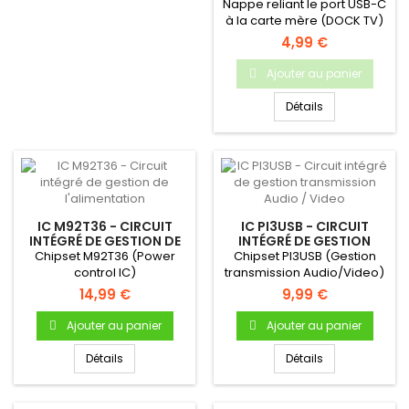
DOCK TV SWITCH
Nappe reliant le port USB-C
à la carte mère (DOCK TV)
4,99 €
Ajouter au panier
Détails
IC M92T36 - CIRCUIT
IC PI3USB - CIRCUIT
INTÉGRÉ DE GESTION DE
INTÉGRÉ DE GESTION
L'ALIMENTATION
TRANSMISSION AUDIO /
Chipset M92T36 (Power
Chipset PI3USB (Gestion
VIDEO
control IC)
transmission Audio/Video)
14,99 €
9,99 €
Ajouter au panier
Ajouter au panier
Détails
Détails