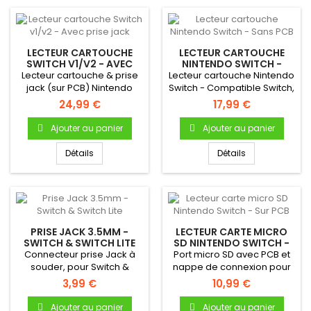
LECTEUR CARTOUCHE
LECTEUR CARTOUCHE
SWITCH V1/V2 - AVEC
NINTENDO SWITCH -
PRISE JACK
SANS PCB
Lecteur cartouche & prise
Lecteur cartouche Nintendo
jack (sur PCB) Nintendo
Switch - Compatible Switch,
SwitchLecteur Switch...
Switch Lite et Switch...
24,99 €
17,99 €
Ajouter au panier
Ajouter au panier
Détails
Détails
PRISE JACK 3.5MM -
LECTEUR CARTE MICRO
SWITCH & SWITCH LITE
SD NINTENDO SWITCH -
SUR PCB
Connecteur prise Jack à
Port micro SD avec PCB et
souder, pour Switch &
nappe de connexion pour
Switch Lite
Nintendo Switch - Neuf...
3,99 €
10,99 €
Ajouter au panier
Ajouter au panier