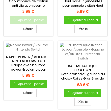
VENTILATEUR SWITCH
Caoutchoucs de fixation
Haut parleur (enceinte)
anti vibration pour le
pour console switch Haut
ventilateur de la Nintendo
parleur interne Pour
2,99 €
5,99 €
Switch
console...
Ajouter au panier
Ajouter au panier
Détails
Détails
NAPPE POWER / VOLUME -
NINTENDO SWITCH
Nappe avec boutons
RAIL METALLIQUE
power & volume pour
FIXATION
JOYCON/CONSOLE -
Nintendo Switch - Pièce
Coté droit et/ou gauche au
5,99 €
GAUCHE ET/OU DROIT -
neuve...
choix - Rails / Glissières de
NINTENDO SWITCH
fixation Joy-con sur...
Ajouter au panier
9,99 €
Détails
Ajouter au panier
Détails