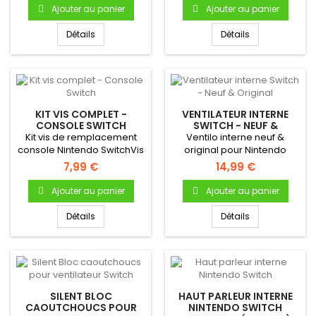
Ajouter au panier
Ajouter au panier
Détails
Détails
KIT VIS COMPLET -
VENTILATEUR INTERNE
CONSOLE SWITCH
SWITCH - NEUF &
ORIGINAL
Kit vis de remplacement
Ventilo interne neuf &
console Nintendo SwitchVis
original pour Nintendo
coque Vis carte mère Vis...
Switch.
7,99 €
14,99 €
Ajouter au panier
Ajouter au panier
Détails
Détails
SILENT BLOC
HAUT PARLEUR INTERNE
CAOUTCHOUCS POUR
NINTENDO SWITCH