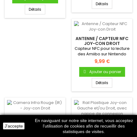
Détails
Détails
ANTENNE / CAPTEUR NFC
JOY-CON DROIT
Capteur NFC pour la lecture
des Amiibo sur Nintendo
Switch ! Antenne NFC...
9,99 €
Ajouter au panier
Détails
CAMERA INFRA ROUGE
En naviguant sur notre site internet, vous acceptez
(IR) - JOY-CON DROIT
RAIL PLASTIQUE JOY-CON
J'accepte
l'utilisation de cookies afin de recueillir des
Caméra IR Joy-con
GAUCHE ET/OU DROIT,
statistiques de visites.
AVEC NAPPE DE
DroitProduit neuf & original
Rail de fixation en plastique