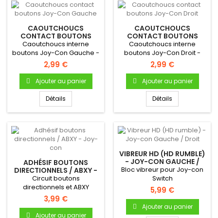
CAOUTCHOUCS
CAOUTCHOUCS
CONTACT BOUTONS
CONTACT BOUTONS
JOY-CON GAUCHE
JOY-CON DROIT
Caoutchoucs interne
Caoutchoucs interne
boutons Joy-Con Gauche -
boutons Joy-Con Droit -
Nintendo Switch
Nintendo Switch
2,99 €
2,99 €
Ajouter au panier
Ajouter au panier
Détails
Détails
VIBREUR HD (HD RUMBLE)
- JOY-CON GAUCHE /
ADHÉSIF BOUTONS
DROIT
Bloc vibreur pour Joy-con
DIRECTIONNELS / ABXY -
JOY-CON
Circuit boutons
Switch
directionnels et ABXY
5,99 €
(autocollant) pour Joycon
3,99 €
(compatible...
Ajouter au panier
Ajouter au panier