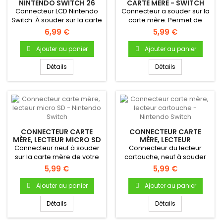
NINTENDO SWITCH 26
CARTE MÈRE - SWITCH
PINS
Connecteur LCD Nintendo
Connecteur a souder sur la
Switch À souder sur la carte
carte mère. Permet de
mère de votre console...
connecter la batterie à la...
6,99 €
5,99 €
Ajouter au panier
Ajouter au panier
Détails
Détails
CONNECTEUR CARTE
CONNECTEUR CARTE
MÈRE, LECTEUR MICRO SD
MÈRE, LECTEUR
- NINTENDO SWITCH
CARTOUCHE - NINTENDO
Connecteur neuf à souder
Connecteur du lecteur
SWITCH
sur la carte mère de votre
cartouche, neuf à souder
Nintendo Switch
sur la carte mère de votre...
5,99 €
5,99 €
Ajouter au panier
Ajouter au panier
Détails
Détails