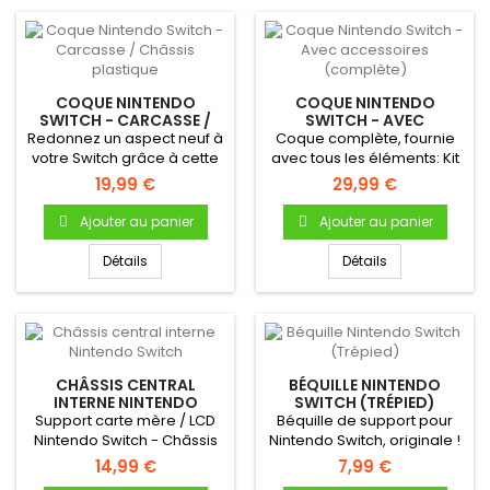
COQUE NINTENDO
COQUE NINTENDO
SWITCH - CARCASSE /
SWITCH - AVEC
CHÂSSIS PLASTIQUE
ACCESSOIRES
Redonnez un aspect neuf à
Coque complète, fournie
(COMPLÈTE)
votre Switch grâce à cette
avec tous les éléments: Kit
coque de remplacement...
vis, béquille, boutons,...
19,99 €
29,99 €
Ajouter au panier
Ajouter au panier
Détails
Détails
CHÂSSIS CENTRAL
BÉQUILLE NINTENDO
INTERNE NINTENDO
SWITCH (TRÉPIED)
SWITCH
Support carte mère / LCD
Béquille de support pour
Nintendo Switch - Châssis
Nintendo Switch, originale !
central interne (Middle...
Se clipse à l'arrière...
14,99 €
7,99 €