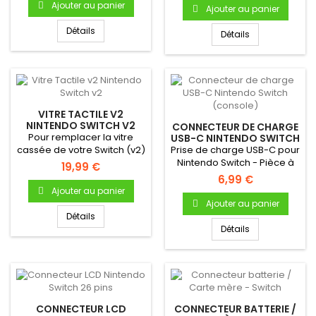
Ajouter au panier
Ajouter au panier
Détails
Détails
VITRE TACTILE V2
NINTENDO SWITCH V2
CONNECTEUR DE CHARGE
Pour remplacer la vitre
USB-C NINTENDO SWITCH
(CONSOLE)
cassée de votre Switch (v2)
Prise de charge USB-C pour
! Tactile de remplacement...
Nintendo Switch - Pièce à
19,99 €
souder sur la carte mère...
6,99 €
Ajouter au panier
Ajouter au panier
Détails
Détails
CONNECTEUR LCD
CONNECTEUR BATTERIE /