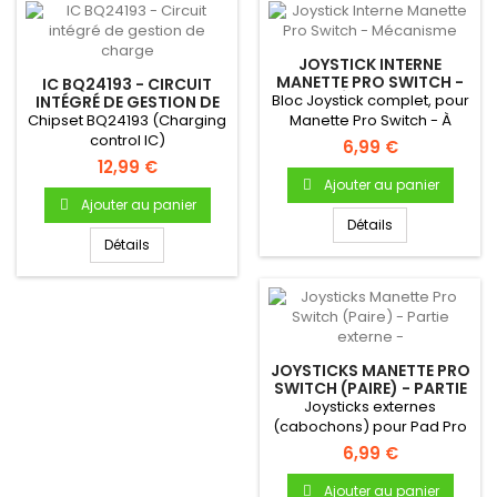
JOYSTICK INTERNE
MANETTE PRO SWITCH -
IC BQ24193 - CIRCUIT
MÉCANISME
Bloc Joystick complet, pour
INTÉGRÉ DE GESTION DE
CHARGE
Chipset BQ24193 (Charging
Manette Pro Switch - À
control IC)
souder sur la carte mère...
6,99 €
12,99 €
Ajouter au panier
Ajouter au panier
Détails
Détails
JOYSTICKS MANETTE PRO
SWITCH (PAIRE) - PARTIE
EXTERNE -
Joysticks externes
(cabochons) pour Pad Pro
Switch - Produit neuf &
6,99 €
original
Ajouter au panier