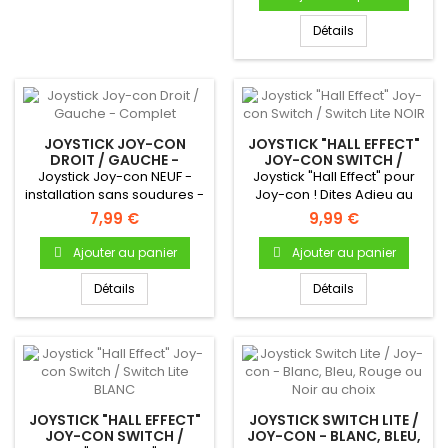
Détails
JOYSTICK JOY-CON
JOYSTICK "HALL EFFECT"
DROIT / GAUCHE -
JOY-CON SWITCH /
COMPLET
SWITCH LITE NOIR
Joystick Joy-con NEUF -
Joystick "Hall Effect" pour
installation sans soudures -
Joy-con ! Dites Adieu au
Complet, avec sa nappe...
Joy-con Drift grâce à la...
7,99 €
9,99 €
Ajouter au panier
Ajouter au panier
Détails
Détails
JOYSTICK "HALL EFFECT"
JOYSTICK SWITCH LITE /
JOY-CON SWITCH /
JOY-CON - BLANC, BLEU,