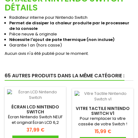
DÉTAILS
Radiateur interne pour Nintendo Switch
Permet de dissiper la chaleur produite par le processeur
de la console
Pièce neuve & originale
Nécessite l'ajout de pate thermique (non incluse)
Garantie 1 an (hors casse)
Aucun avis n'a été publié pour le moment.
65 AUTRES PRODUITS DANS LA MÊME CATÉGORIE :
ÉCRAN LCD NINTENDO
VITRE TACTILE NINTENDO
SWITCH
SWITCH V1
Écran Nintendo Switch NEUF
Pour remplacer la vitre
et original Écran LCD 6,2
cassée de votre Switch !
pouces Neuf &...
37,99 €
Tactile de remplacement
15,99 €
NEUF...