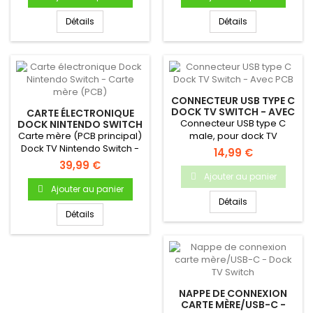
Détails
Détails
CONNECTEUR USB TYPE C
DOCK TV SWITCH - AVEC
CARTE ÉLECTRONIQUE
PCB
Connecteur USB type C
DOCK NINTENDO SWITCH
- CARTE MÈRE (PCB)
Carte mère (PCB principal)
male, pour dock TV
Dock TV Nintendo Switch -
Nintendo Switch
14,99 €
Produit neuf & original
39,99 €
Ajouter au panier
Ajouter au panier
Détails
Détails
NAPPE DE CONNEXION
CARTE MÈRE/USB-C -