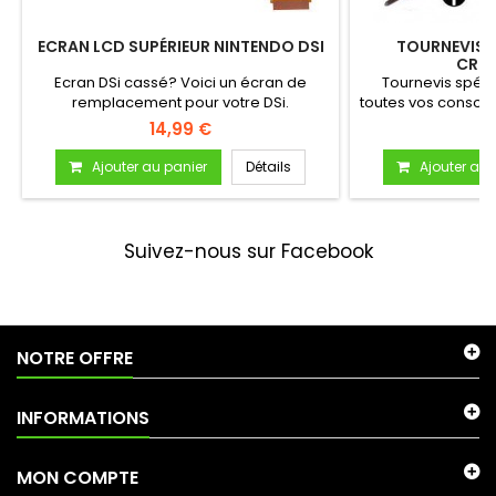
ECRAN LCD SUPÉRIEUR NINTENDO DSI
TOURNEVIS "
CRU
Ecran DSi cassé? Voici un écran de
Tournevis spéc
remplacement pour votre DSi.
toutes vos consoles
14,99 €
5
Ajouter au panier
Détails
Ajouter au 
Suivez-nous sur Facebook
NOTRE OFFRE
INFORMATIONS
MON COMPTE