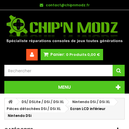
contact@chipnmodz.fr
Panier:
0
Produits
0,00 €
MENU
DS/ DSLite / DSi / DSi XL
Nintendo DSi / DSi XL
Pièces détachées DSi / DSi XL
Ecran LCD inférieur
Nintendo DSi