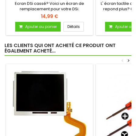
Ecran DSi cassé? Voici un écran de
L' écran tactile d
remplacement pour votre DSi.
repond plus? Cha
14,99 €
8
Ajouter au panier
Détails
Ajouter au 
LES CLIENTS QUI ONT ACHETÉ CE PRODUIT ONT
ÉGALEMENT ACHETÉ...
<
>