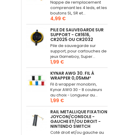
Nappe de remplacement
comprenant les 4 leds, et les
boutons SL, SR et...
4,99 €
PILE DE SAUVEGARDE SUR
SUPPORT - CR1616,
CR2025 OU CR2032
Pile de sauvegarde sur
support, pour cartouches de
jeux Gameboy, Super...
1,99 €
KYNAR AWG 30. FIL À
WRAPPER 0,05MM²
Fil à wrapper monobrin,
Kynar AWG 30 - 8 couleurs
au choix - Longueur au...
1,99 €
RAIL METALLIQUE FIXATION
JOYCON/CONSOLE -
GAUCHE ET/OU DROIT -
NINTENDO SWITCH
Coté droit et/ou gauche au