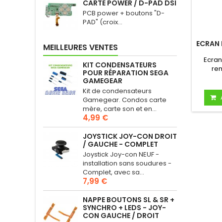
CARTE POWER / D-PAD DSI
PCB power + boutons "D-
PAD" (croix...
ECRAN 
MEILLEURES VENTES
Ecran
KIT CONDENSATEURS
rem
POUR RÉPARATION SEGA
GAMEGEAR
Kit de condensateurs
Gamegear. Condos carte
mère, carte son et en...
4,99 €
JOYSTICK JOY-CON DROIT
/ GAUCHE - COMPLET
Joystick Joy-con NEUF -
installation sans soudures -
Complet, avec sa...
7,99 €
NAPPE BOUTONS SL & SR +
SYNCHRO + LEDS - JOY-
CON GAUCHE / DROIT