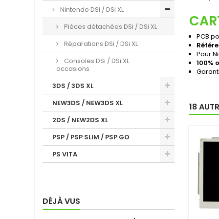
Nintendo DSi / DSi XL
CAR
Pièces détachées DSi / DSi XL
PCB po
Réparations DSi / DSi XL
Référe
Pour N
Consoles DSi / DSi XL
100% o
occasions
Garant
3DS / 3DS XL
NEW3DS / NEW3DS XL
18 AUT
2DS / NEW2DS XL
PSP / PSP SLIM / PSP GO
PS VITA
DÉJÀ VUS