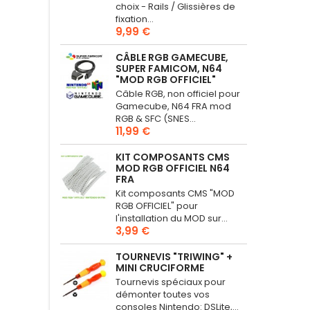
choix - Rails / Glissières de
fixation...
9,99 €
CÂBLE RGB GAMECUBE,
SUPER FAMICOM, N64
"MOD RGB OFFICIEL"
Câble RGB, non officiel pour
Gamecube, N64 FRA mod
RGB & SFC (SNES...
11,99 €
KIT COMPOSANTS CMS
MOD RGB OFFICIEL N64
FRA
Kit composants CMS "MOD
RGB OFFICIEL" pour
l'installation du MOD sur...
3,99 €
TOURNEVIS "TRIWING" +
MINI CRUCIFORME
Tournevis spéciaux pour
démonter toutes vos
consoles Nintendo: DSLite,...