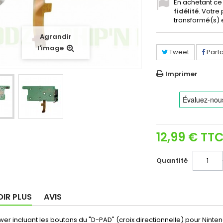
En achetant ce
fidélité
. Votre
transformé(s) 
Agrandir
l'image
Tweet
Part
Imprimer
12,99 €
TT
Quantité
OIR PLUS
AVIS
er incluant les boutons du "D-PAD" (croix directionnelle) pour Ninten