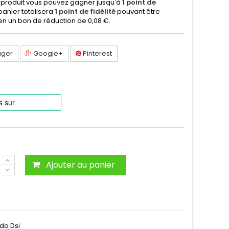
 produit vous pouvez gagner jusqu'à
1
point de
 panier totalisera
1
point de fidélité
pouvant être
en un bon de réduction de
0,08 €
.
ager
Google+
Pinterest
C
Ajouter au panier
do Dsi