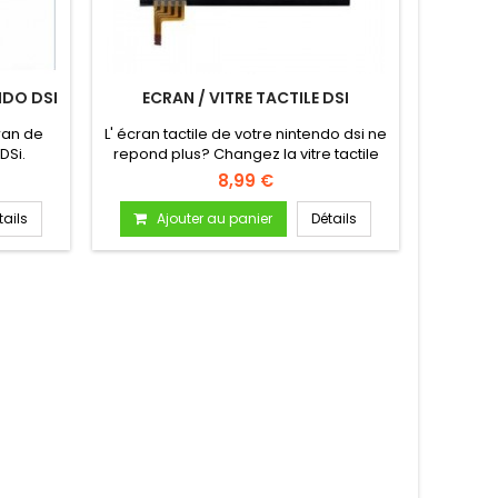
NDO DSI
ECRAN / VITRE TACTILE DSI
PORT CA
ran de
L' écran tactile de votre nintendo dsi ne
Lecteur
DSi.
repond plus? Changez la vitre tactile
8,99 €
tails
Ajouter au panier
Détails
A