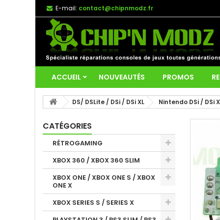
E-mail:
contact@chipnmodz.fr
ACCUEIL
NOUVEAUTÉS
PROMOS
RE
DS/ DSLite / DSi / DSi XL
Nintendo DSi / DSi X
CATÉGORIES
RÉTROGAMING
XBOX 360 / XBOX 360 SLIM
XBOX ONE / XBOX ONE S / XBOX
ONE X
XBOX SERIES S / SERIES X
PLAYSTATION 3 / PS3 SLIM / PS3