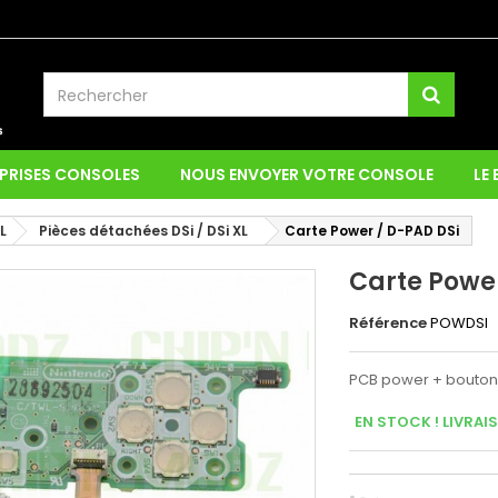
PRISES CONSOLES
NOUS ENVOYER VOTRE CONSOLE
LE
L
Pièces détachées DSi / DSi XL
Carte Power / D-PAD DSi
Carte Power
Référence
POWDSI
PCB power + boutons 
EN STOCK ! LIVRAI