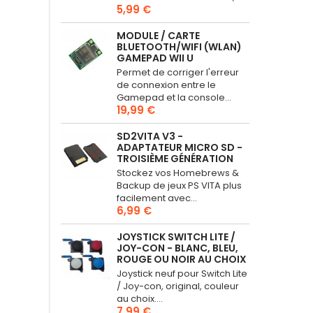
5,99 €
MODULE / CARTE
BLUETOOTH/WIFI (WLAN)
GAMEPAD WII U
Permet de corriger l'erreur
de connexion entre le
Gamepad et la console...
19,99 €
SD2VITA V3 -
ADAPTATEUR MICRO SD -
TROISIÈME GÉNÉRATION
Stockez vos Homebrews &
Backup de jeux PS VITA plus
facilement avec...
6,99 €
JOYSTICK SWITCH LITE /
JOY-CON - BLANC, BLEU,
ROUGE OU NOIR AU CHOIX
Joystick neuf pour Switch Lite
/ Joy-con, original, couleur
au choix....
7,99 €