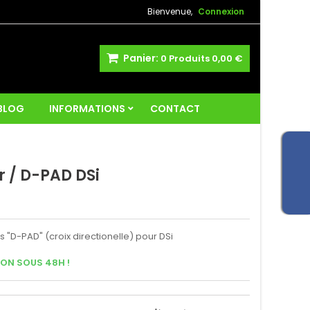
Bienvenue,
Connexion
Panier:
0
Produits
0,00 €
 BLOG
INFORMATIONS
CONTACT
 / D-PAD DSi
"D-PAD" (croix directionelle) pour DSi
SON SOUS 48H !