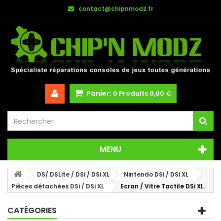
contact@chipnmodz.fr
Panier:
0
Produits
0,00 €
MENU
DS/ DSLite / DSi / DSi XL
Nintendo DSi / DSi XL
Pièces détachées DSi / DSi XL
Ecran / Vitre Tactile DSi XL
CATÉGORIES