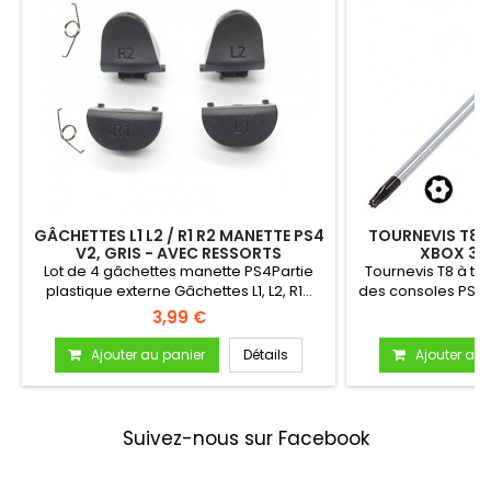
GÂCHETTES L1 L2 / R1 R2 MANETTE PS4
TOURNEVIS T8 À
V2, GRIS - AVEC RESSORTS
XBOX 36
Lot de 4 gâchettes manette PS4Partie
Tournevis T8 à t
plastique externe Gâchettes L1, L2, R1...
des consoles PS3/
3,99 €
3
Ajouter au panier
Détails
Ajouter au 
Suivez-nous sur Facebook