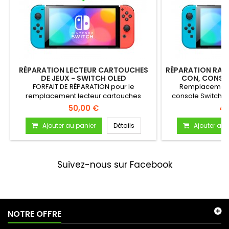
RÉPARATION LECTEUR CARTOUCHES
RÉPARATION RAIL
DE JEUX - SWITCH OLED
CON, CONSO
FORFAIT DE RÉPARATION pour le
Remplacement 
remplacement lecteur cartouches
console Switch OL
(cartes) de...
p
50,00 €
40
Ajouter au panier
Détails
Ajouter au 
Suivez-nous sur Facebook
NOTRE OFFRE