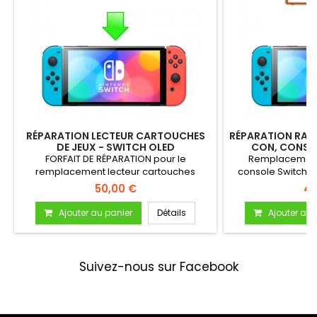
RÉPARATION LECTEUR CARTOUCHES
RÉPARATION RAIL
DE JEUX - SWITCH OLED
CON, CONSO
FORFAIT DE RÉPARATION pour le
Remplacement 
remplacement lecteur cartouches
console Switch OL
(cartes) de...
p
50,00 €
40
Ajouter au panier
Détails
Ajouter au 
Suivez-nous sur Facebook