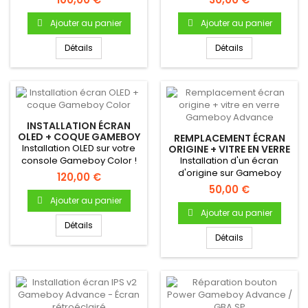
Écran...
Ajouter au panier
Ajouter au panier
Détails
Détails
INSTALLATION ÉCRAN
OLED + COQUE GAMEBOY
REMPLACEMENT ÉCRAN
COLOR
Installation OLED sur votre
ORIGINE + VITRE EN VERRE
GAMEBOY ADVANCE
console Gameboy Color !
Installation d'un écran
Écran OLED nouvelle...
d'origine sur Gameboy
120,00 €
Advance Écran LCD original
50,00 €
(32...
Ajouter au panier
Ajouter au panier
Détails
Détails