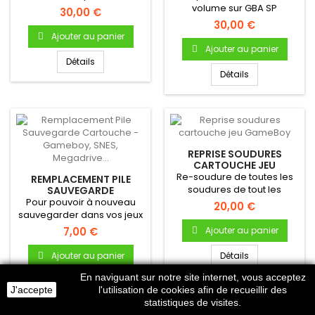
(GBA SP)
volume sur GBA SP
30,00 €
30,00 €
Ajouter au panier
Ajouter au panier
Détails
Détails
REPRISE SOUDURES
CARTOUCHE JEU
GAMEBOY
Re-soudure de toutes les
REMPLACEMENT PILE
soudures de tout les
SAUVEGARDE
CARTOUCHE - GAMEBOY,
Pour pouvoir à nouveau
chipsets & composants
20,00 €
SNES, MEGADRIVE...
sauvegarder dans vos jeux
sur...
Gameboy
7,00 €
Ajouter au panier
Ajouter au panier
Détails
En naviguant sur notre site internet, vous acceptez
Détails
J'accepte
l'utilisation de cookies afin de recueillir des
statistiques de visites.