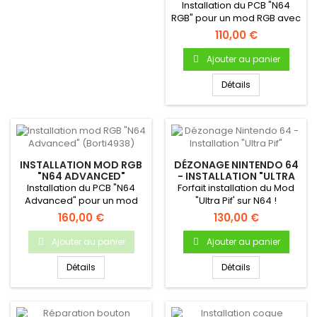
WORTHINGTON)
Installation du PCB "N64
RGB" pour un mod RGB avec
mode "Deblur" sur votre...
110,00 €
Ajouter au panier
Détails
INSTALLATION MOD RGB
DÉZONAGE NINTENDO 64
"N64 ADVANCED"
- INSTALLATION "ULTRA
(BORTI4938)
PIF"
Installation du PCB "N64
Forfait installation du Mod
Advanced" pour un mod
"Ultra Pif' sur N64 !
RGB "Ultime" sur votre N64...
Dézonage INTÉGRAL de la...
160,00 €
130,00 €
Ajouter au panier
Ajouter au panier
Détails
Détails