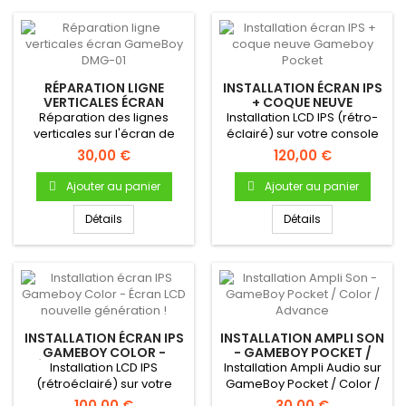
RÉPARATION LIGNE
INSTALLATION ÉCRAN IPS
VERTICALES ÉCRAN
+ COQUE NEUVE
GAMEBOY DMG-01
GAMEBOY POCKET
Réparation des lignes
Installation LCD IPS (rétro-
verticales sur l'écran de
éclairé) sur votre console
votre GameBoy DMG-01
Gameboy Pocket!Écran...
30,00 €
120,00 €
Ajouter au panier
Ajouter au panier
Détails
Détails
INSTALLATION ÉCRAN IPS
INSTALLATION AMPLI SON
GAMEBOY COLOR -
- GAMEBOY POCKET /
ÉCRAN LCD NOUVELLE
COLOR / ADVANCE
Installation LCD IPS
Installation Ampli Audio sur
GÉNÉRATION !
(rétroéclairé) sur votre
GameBoy Pocket / Color /
console Gameboy Color !
Advance
100,00 €
30,00 €