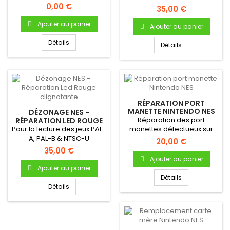
marque Nintendo !
0,00 €
pins) - Permet de corriger
35,00 €
les...
Ajouter au panier
Ajouter au panier
Détails
Détails
RÉPARATION PORT
MANETTE NINTENDO NES
DÉZONAGE NES -
Réparation des port
RÉPARATION LED ROUGE
CLIGNOTANTE
Pour la lecture des jeux PAL-
manettes défectueux sur
A, PAL-B & NTSC-U
votre NES
20,00 €
35,00 €
Ajouter au panier
Ajouter au panier
Détails
Détails