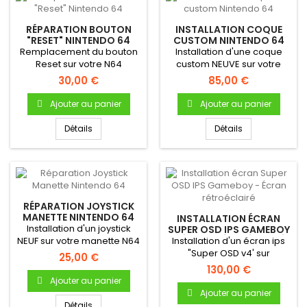
RÉPARATION BOUTON
INSTALLATION COQUE
"RESET" NINTENDO 64
CUSTOM NINTENDO 64
Remplacement du bouton
Installation d'une coque
Reset sur votre N64
custom NEUVE sur votre
console Nintendo 64....
30,00 €
85,00 €
Ajouter au panier
Ajouter au panier
Détails
Détails
RÉPARATION JOYSTICK
MANETTE NINTENDO 64
INSTALLATION ÉCRAN
Installation d'un joystick
SUPER OSD IPS GAMEBOY
- ÉCRAN RÉTROÉCLAIRÉ
NEUF sur votre manette N64
Installation d'un écran ips
!
"Super OSD v4' sur
25,00 €
Gameboy DMG-01
130,00 €
(GameBoy...
Ajouter au panier
Ajouter au panier
Détails