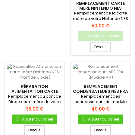
REMPLACEMENT CARTE
MÈRE NINTENDO NES
Remplacement de la carte
mère de votre Nintendo NES
50,00 €
Ajouter au panier
Détails
RÉPARATION
REMPLACEMENT
ALIMENTATION CARTE
CONDENSATEURS NES FRA
MÈRE NINTENDO NES
(MODULE AV)
Remplacement du pont de
Remplacement des
(PONT DE DIODE)
Diode carte mère de votre
condensateurs du module
Nintendo NES
RGB / Alimentation sur NES
35,00 €
40,00 €
FRA
Ajouter au panier
Ajouter au panier
Détails
Détails