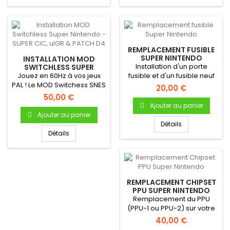
REMPLACEMENT FUSIBLE
SUPER NINTENDO
INSTALLATION MOD
Installation d'un porte
SWITCHLESS SUPER
NINTENDO - SUPER CIC,
Jouez en 60Hz à vos jeux
fusible et d'un fusible neuf
UIGR & PATCH D4
PAL ! Le MOD Switchess SNES
20,00 €
permet de choisir Zone...
50,00 €
Ajouter au panier
Ajouter au panier
Détails
Détails
REMPLACEMENT CHIPSET
PPU SUPER NINTENDO
Remplacement du PPU
(PPU-1 ou PPU-2) sur votre
console SNES / Super
40,00 €
Famicom !