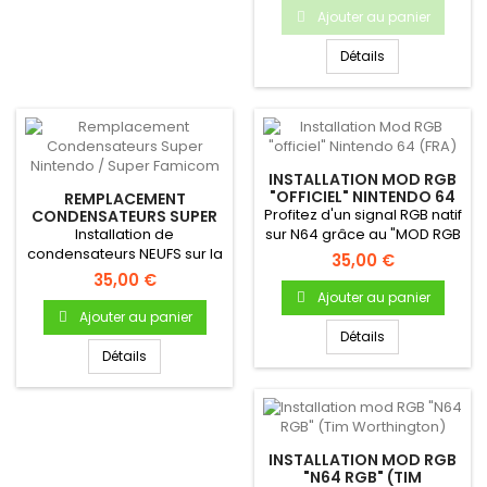
Ajouter au panier
Détails
INSTALLATION MOD RGB
"OFFICIEL" NINTENDO 64
REMPLACEMENT
(FRA)
Profitez d'un signal RGB natif
CONDENSATEURS SUPER
NINTENDO / SUPER
Installation de
sur N64 grâce au "MOD RGB
FAMICOM
condensateurs NEUFS sur la
OFFICIEL N64" !...
35,00 €
carte mère de votre
35,00 €
console Super...
Ajouter au panier
Ajouter au panier
Détails
Détails
INSTALLATION MOD RGB
"N64 RGB" (TIM