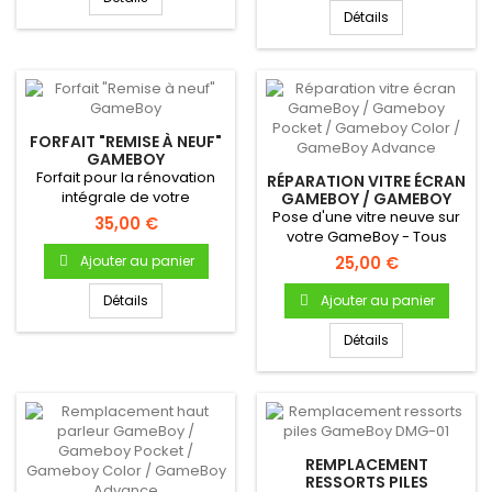
Détails
FORFAIT "REMISE À NEUF"
GAMEBOY
Forfait pour la rénovation
RÉPARATION VITRE ÉCRAN
intégrale de votre
GAMEBOY / GAMEBOY
POCKET / GAMEBOY
GameBoy
Pose d'une vitre neuve sur
35,00 €
COLOR / GAMEBOY...
comprenant:Démontage...
votre GameBoy - Tous
modèles (sauf GBA SP)
Ajouter au panier
25,00 €
Détails
Ajouter au panier
Détails
REMPLACEMENT
RESSORTS PILES