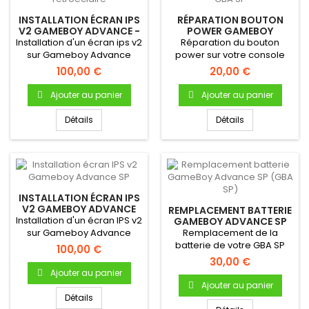
INSTALLATION ÉCRAN IPS
RÉPARATION BOUTON
V2 GAMEBOY ADVANCE -
POWER GAMEBOY
ÉCRAN RÉTROÉCLAIRÉ
ADVANCE / GBA SP
Installation d'un écran ips v2
Réparation du bouton
sur Gameboy Advance
power sur votre console
Écran LCD IPS...
GBA !
100,00 €
20,00 €
Ajouter au panier
Ajouter au panier
Détails
Détails
INSTALLATION ÉCRAN IPS
V2 GAMEBOY ADVANCE
REMPLACEMENT BATTERIE
SP
Installation d'un écran IPS v2
GAMEBOY ADVANCE SP
(GBA SP)
sur Gameboy Advance
Remplacement de la
SPÉcran LCD IPS...
batterie de votre GBA SP
100,00 €
30,00 €
Ajouter au panier
Ajouter au panier
Détails