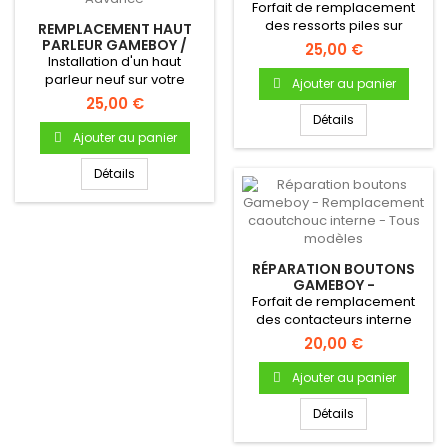
GAMEBOY DMG-01
Forfait de remplacement
des ressorts piles sur
REMPLACEMENT HAUT
GameBoy "Fat".Installation...
PARLEUR GAMEBOY /
25,00 €
GAMEBOY POCKET /
Installation d'un haut
GAMEBOY COLOR /
parleur neuf sur votre
Ajouter au panier
GAMEBOY...
GameBoy - Tous modèles
25,00 €
Détails
Ajouter au panier
Détails
RÉPARATION BOUTONS
GAMEBOY -
REMPLACEMENT
Forfait de remplacement
CAOUTCHOUC INTERNE -
des contacteurs interne
TOUS MODÈLES
des boutons de votre...
20,00 €
Ajouter au panier
Détails