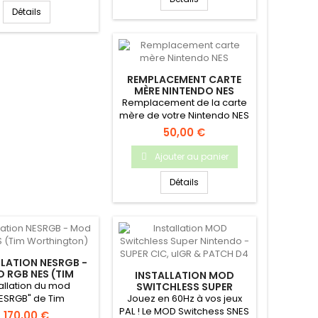
Détails
REMPLACEMENT CARTE
MÈRE NINTENDO NES
Remplacement de la carte
mère de votre Nintendo NES
50,00 €
Ajouter au panier
Détails
LLATION NESRGB -
 RGB NES (TIM
INSTALLATION MOD
RTHINGTON)
tallation du mod
SWITCHLESS SUPER
NINTENDO - SUPER CIC,
ESRGB" de Tim
Jouez en 60Hz à vos jeux
UIGR & PATCH D4
hington sur votre
PAL ! Le MOD Switchess SNES
170,00 €