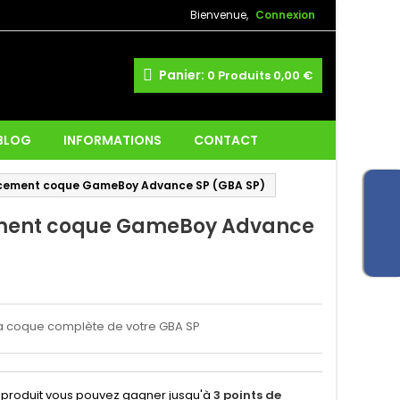
Bienvenue,
Connexion
Panier:
0
Produits
0,00 €
 BLOG
INFORMATIONS
CONTACT
ement coque GameBoy Advance SP (GBA SP)
ent coque GameBoy Advance
)
 coque complète de votre GBA SP
 produit vous pouvez gagner jusqu'à
3
points de