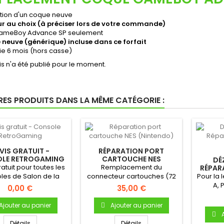
lation d'un coque neuve
r au choix (à préciser lors de votre commande)
ameBoy Advance SP seulement
neuve (générique) incluse dans ce forfait
ie 6 mois (hors casse)
s n'a été publié pour le moment.
RES PRODUITS DANS LA MÊME CATÉGORIE :
VIS GRATUIT -
RÉPARATION PORT
LE RETROGAMING
CARTOUCHE NES
DÉ
(NINTENDO)
atuit pour toutes les
Remplacement du
RÉPAR
C
les de Salon de la
connecteur cartouches (72
Pour la 
rque Nintendo !
pins) - Permet de corriger
A, 
0,00 €
35,00 €
les...
Ajouter au panier
Ajouter au panier
Détails
Détails