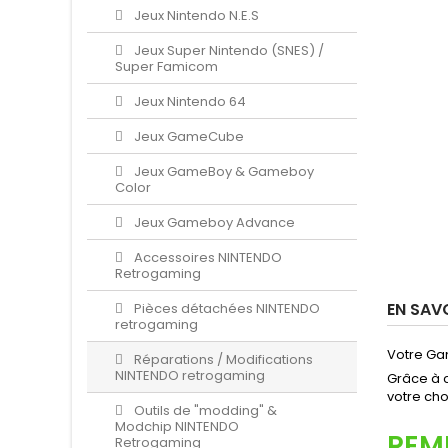
Jeux Nintendo N.E.S
Jeux Super Nintendo (SNES) /
Super Famicom
Jeux Nintendo 64
Jeux GameCube
Jeux GameBoy & Gameboy
Color
Jeux Gameboy Advance
Accessoires NINTENDO
Retrogaming
EN SAV
Pièces détachées NINTENDO
retrogaming
Votre Ga
Réparations / Modifications
NINTENDO retrogaming
Grâce à 
votre cho
Outils de "modding" &
Modchip NINTENDO
REM
Retrogaming