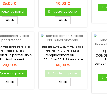
Nintendo NES
RGB / Alimentation sur NES
35,00 €
40,00 €
FRA
Ajouter au panier
Ajouter au panier
Détails
Détails
ACEMENT FUSIBLE
REMPLACEMENT CHIPSET
PER NINTENDO
PPU SUPER NINTENDO
RE
tion d'un porte fusible
Remplacement du PPU
CONDE
NIN
d'un fusible neuf
(PPU-1 ou PPU-2) sur votre
I
console SNES / Super
condens
20,00 €
40,00 €
Famicom !
cart
co
Ajouter au panier
Ajouter au panier
Détails
Détails