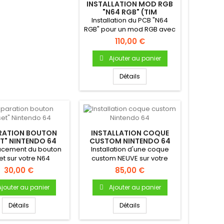
INSTALLATION MOD RGB
"N64 RGB" (TIM
WORTHINGTON)
Installation du PCB "N64
RGB" pour un mod RGB avec
mode "Deblur" sur votre...
110,00 €
Ajouter au panier
Détails
RATION BOUTON
INSTALLATION COQUE
ET" NINTENDO 64
CUSTOM NINTENDO 64
cement du bouton
Installation d'une coque
et sur votre N64
custom NEUVE sur votre
console Nintendo 64....
30,00 €
85,00 €
Ajouter au panier
Ajouter au panier
Détails
Détails