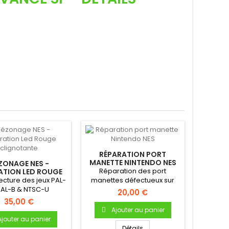
RÉPARATION PORT
MANETTE NINTENDO NES
ZONAGE NES -
Réparation des port
ATION LED ROUGE
LIGNOTANTE
lecture des jeux PAL-
manettes défectueux sur
PAL-B & NTSC-U
votre NES
20,00 €
35,00 €
Ajouter au panier
Ajouter au panier
Détails