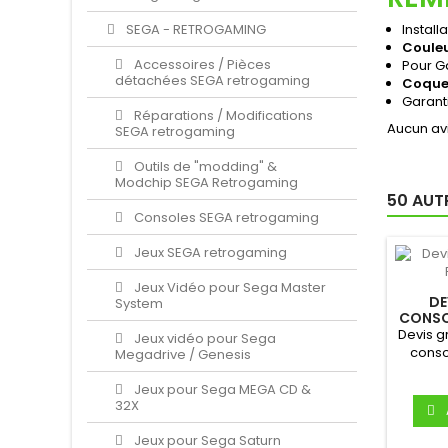
SEGA - RETROGAMING
Instal
Couleu
Accessoires / Pièces
Pour G
détachées SEGA retrogaming
Coque 
Garant
Réparations / Modifications
Aucun avi
SEGA retrogaming
Outils de "modding" &
Modchip SEGA Retrogaming
50 AUT
Consoles SEGA retrogaming
Jeux SEGA retrogaming
Jeux Vidéo pour Sega Master
DE
System
CONSO
Devis gr
Jeux vidéo pour Sega
conso
Megadrive / Genesis
ma
Jeux pour Sega MEGA CD &
32X
Jeux pour Sega Saturn