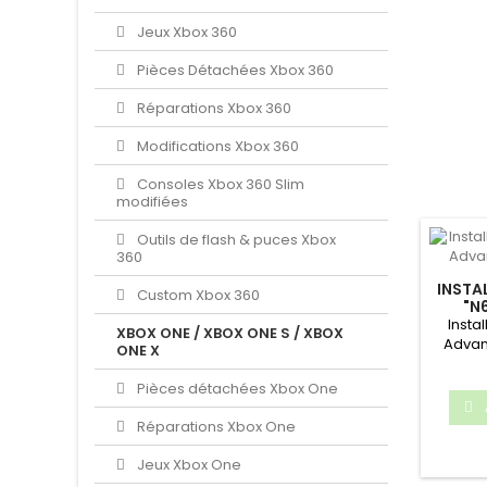
Jeux Xbox 360
Pièces Détachées Xbox 360
Réparations Xbox 360
Modifications Xbox 360
Consoles Xbox 360 Slim
modifiées
Outils de flash & puces Xbox
360
INSTA
Custom Xbox 360
"N
Insta
XBOX ONE / XBOX ONE S / XBOX
Advan
ONE X
RGB "Ul
Pièces détachées Xbox One
Réparations Xbox One
Jeux Xbox One