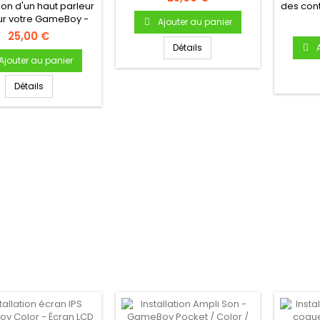
CAOUT
EBOY POCKET /
tion d'un haut parleur
des cont
T
EBOY COLOR /
ur votre GameBoy -
bou
Ajouter au panier
GAMEBOY...
Tous modèles
25,00 €
Détails
Ajouter au panier
Détails