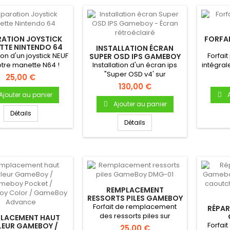
RATION JOYSTICK
FORFAI
TTE NINTENDO 64
INSTALLATION ÉCRAN
tion d'un joystick NEUF
Forfait
SUPER OSD IPS GAMEBOY
- ÉCRAN RÉTROÉCLAIRÉ
otre manette N64 !
Installation d'un écran ips
intégra
"Super OSD v4' sur
compre
25,00 €
Gameboy DMG-01
130,00 €
(GameBoy...
Ajouter au panier
Ajouter au panier
Détails
Détails
REMPLACEMENT
RESSORTS PILES GAMEBOY
DMG-01
Forfait de remplacement
RÉPA
des ressorts piles sur
LACEMENT HAUT
RE
GameBoy "Fat".Installation...
Forfai
LEUR GAMEBOY /
25,00 €