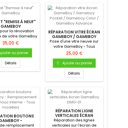
T "REMISE À NEUF"
GAMEBOY
 pour la rénovation
RÉPARATION VITRE ÉCRAN
le de votre GameBoy
GAMEBOY / GAMEBOY
POCKET / GAMEBOY
nant:Démontage...
Pose d'une vitre neuve sur
35,00 €
COLOR / GAMEBOY...
votre GameBoy - Tous
modèles (sauf GBA SP)
Ajouter au panier
25,00 €
Détails
Ajouter au panier
Détails
RÉPARATION LIGNE
VERTICALES ÉCRAN
RATION BOUTONS
GAMEBOY DMG-01
Réparation des lignes
GAMEBOY -
MPLACEMENT
t de remplacement
verticales sur l'écran de