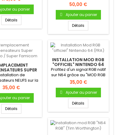
Nintendo NES
permet de choisir Zone...
50,00 €
Ajouter au panier
Ajouter au panier
Détails
Détails
INSTALLATION MOD RGB
"OFFICIEL" NINTENDO 64
MPLACEMENT
(FRA)
Profitez d'un signal RGB natif
NSATEURS SUPER
TENDO / SUPER
nstallation de
sur N64 grâce au "MOD RGB
FAMICOM
ateurs NEUFS sur la
OFFICIEL N64" !...
35,00 €
e mère de votre
35,00 €
nsole Super...
Ajouter au panier
Ajouter au panier
Détails
Détails