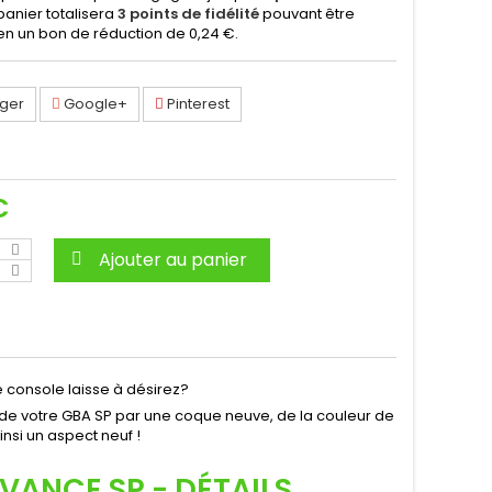
 panier totalisera
3
points de fidélité
pouvant être
en un bon de réduction de
0,24 €
.
ger
Google+
Pinterest
C
Ajouter au panier
console laisse à désirez?
de votre GBA SP par une coque neuve, de la couleur de
nsi un aspect neuf !
ANCE SP - DÉTAILS