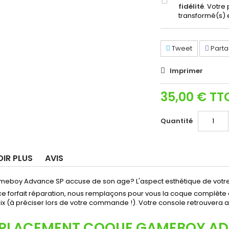
fidélité
. Votre
transformé(s) 
Tweet
Parta
Imprimer
35,00 €
TT
Quantité
OIR PLUS
AVIS
meboy Advance SP accuse de son age? L'aspect esthétique de votre 
ce forfait réparation, nous remplaçons pour vous la coque complète 
ix (à préciser lors de votre commande !). Votre console retrouvera ai
PLACEMENT COQUE GAMEBOY ADV