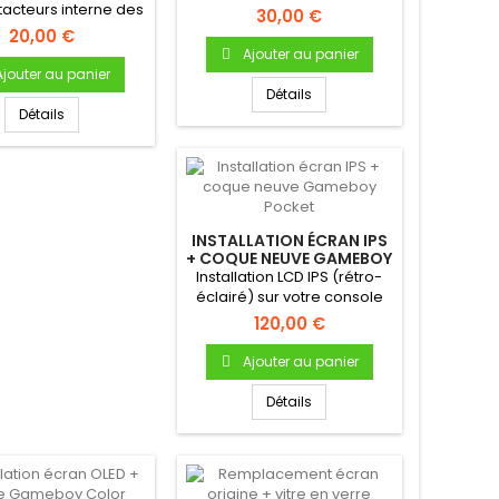
CHOUC INTERNE -
acteurs interne des
votre GameBoy DMG-01
30,00 €
OUS MODÈLES
tons de votre...
20,00 €
Ajouter au panier
Ajouter au panier
Détails
Détails
INSTALLATION ÉCRAN IPS
+ COQUE NEUVE GAMEBOY
POCKET
Installation LCD IPS (rétro-
éclairé) sur votre console
Gameboy Pocket!Écran...
120,00 €
Ajouter au panier
Détails