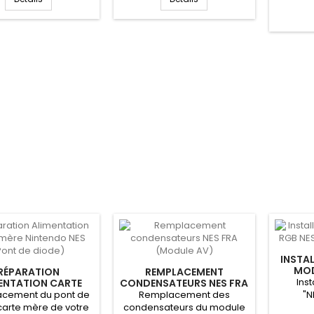
INSTA
MOD
RÉPARATION
REMPLACEMENT
WO
Ins
ENTATION CARTE
CONDENSATEURS NES FRA
E NINTENDO NES
(MODULE AV)
cement du pont de
Remplacement des
"N
ONT DE DIODE)
carte mère de votre
condensateurs du module
Wort