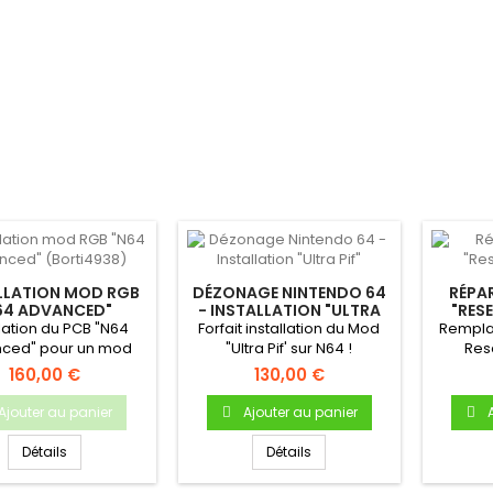
LLATION MOD RGB
DÉZONAGE NINTENDO 64
RÉPA
64 ADVANCED"
- INSTALLATION "ULTRA
"RES
(BORTI4938)
PIF"
llation du PCB "N64
Forfait installation du Mod
Rempla
ced" pour un mod
"Ultra Pif' sur N64 !
Res
time" sur votre N64...
Dézonage INTÉGRAL de la...
160,00 €
130,00 €
Ajouter au panier
Ajouter au panier
Détails
Détails