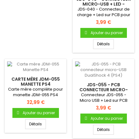
MICRO-USB + LED -
DUALSHOCK 4 (PS4)
JDS-040 - Connecteur de
charge + Led sur PCB pour
manette PS4Référence...
3,99 €
Ajouter au panier
Détails
CARTE MÈRE JDM-055
MANETTE PS4
JDS-055 - PCB
Carte mère complète pour
CONNECTEUR MICRO-
USB DUALSHOCK 4 (PS4)
manette JDM-055 PS4
Connecteur JDS-055 -
Micro USB + Led sur PCB
32,99 €
pour manette
3,99 €
PS4Référence...
Ajouter au panier
Ajouter au panier
Détails
Détails