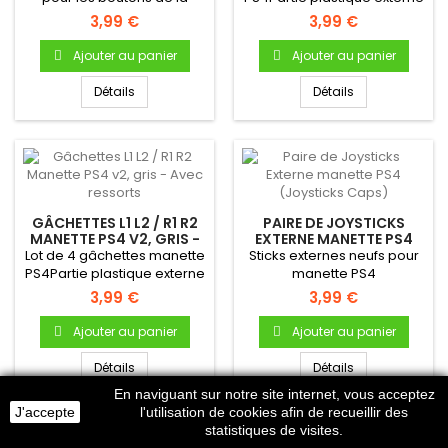
manette PS4 v2 (modèles
Gâchettes L1/L2 et...
3,99 €
3,99 €
JDM-030...
Ajouter au panier
Ajouter au panier
Détails
Détails
GÂCHETTES L1 L2 / R1 R2
PAIRE DE JOYSTICKS
MANETTE PS4 V2, GRIS -
EXTERNE MANETTE PS4
AVEC RESSORTS
(JOYSTICKS CAPS)
Lot de 4 gâchettes manette
Sticks externes neufs pour
PS4Partie plastique externe
manette PS4
Gâchettes L1, L2, R1...
3,99 €
3,99 €
Ajouter au panier
Ajouter au panier
Détails
Détails
En naviguant sur notre site internet, vous acceptez
J'accepte
l'utilisation de cookies afin de recueillir des
statistiques de visites.
Nouveau