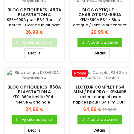
BLOC OPTIQUE KES-490A
BLOC OPTIQUE +
PLAYSTATION 4
CHARIOT KEM-860A
PLAYSTATION 4
KES-490A pour PS4 "Lentille"
KEM-860A PS4 - Bloc
neuve - Corrige la plupart
optique / Lentille sur chariot
des erreurs de...
- Produit NEUF &...
26,99 €
29,99 €
Ajouter au panier
Ajouter au panier
Détails
Détails
Promo!
BLOC OPTIQUE KES-860A
LECTEUR COMPLET PS4
PLAYSTATION 4
SLIM / PS4 PRO - KEM496
KES-860A lentille PS4 -
Lecteur complet avec
Neuve & originale -
nappes pour PS4 slim CUH-
Garantie 6 mois
2016 -Modèle KEM-496...
24,99 €
64,99 €
79,99 €
Ajouter au panier
Ajouter au panier
Détails
Détails