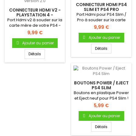
CONNECTEUR HDMI PS4
SLIM ET PS4 PRO
CONNECTEUR HDMI V2 -
Port Hdmi pour PS4 Slim /
PLAYSTATION 4 -
NOUVELLE VERSION 2.0
Port Hdmi v2 à souder sur la
Pro à souder sur la carte
carte mère de votre PS4 -
mère de votre console -...
9,99 €
Connecteur version 2.0
9,99 €
Ajouter au panier
Ajouter au panier
Détails
Détails
BOUTONS POWER / EJECT
PS4 SLIM
Boutons en plastique Power
et Eject neuf pour PS4 Slim !
Partie plastique...
5,99 €
Ajouter au panier
Détails