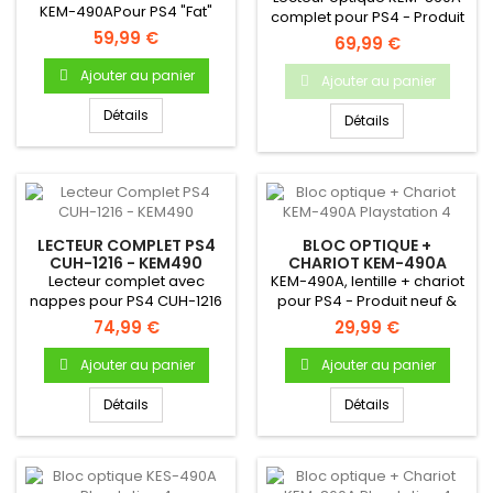
KEM-490APour PS4 "Fat"
complet pour PS4 - Produit
première génération...
59,99 €
neuf & original
69,99 €
Ajouter au panier
Ajouter au panier
Détails
Détails
LECTEUR COMPLET PS4
BLOC OPTIQUE +
CUH-1216 - KEM490
CHARIOT KEM-490A
PLAYSTATION 4
Lecteur complet avec
KEM-490A, lentille + chariot
nappes pour PS4 CUH-1216
pour PS4 - Produit neuf &
- Compatible uniquement
original
74,99 €
29,99 €
avec...
Ajouter au panier
Ajouter au panier
Détails
Détails