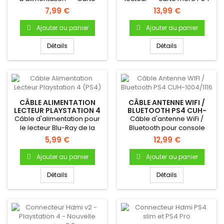
mère pour console PS4...
7,99 €
13,99 €
Ajouter au panier
Ajouter au panier
Détails
Détails
CÂBLE ALIMENTATION
CÂBLE ANTENNE WIFI /
LECTEUR PLAYSTATION 4
BLUETOOTH PS4 CUH-
(PS4)
1004/1116
Câble d'alimentation pour
Câble d'antenne WiFi /
le lecteur Blu-Ray de la
Bluetooth pour console
console Playstation 4
Playstation 4
5,99 €
12,99 €
Ajouter au panier
Ajouter au panier
Détails
Détails