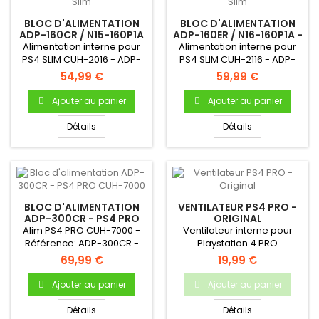
BLOC D'ALIMENTATION
BLOC D'ALIMENTATION
ADP-160CR / N15-160P1A
ADP-160ER / N16-160P1A -
- PS4 SLIM
PS4 SLIM
Alimentation interne pour
Alimentation interne pour
PS4 SLIM CUH-2016 - ADP-
PS4 SLIM CUH-2116 - ADP-
160CR / N15-160P1A - Bloc...
160CR / N16-160P1A - Bloc...
54,99 €
59,99 €
Ajouter au panier
Ajouter au panier
Détails
Détails
BLOC D'ALIMENTATION
VENTILATEUR PS4 PRO -
ADP-300CR - PS4 PRO
ORIGINAL
CUH-7000
Alim PS4 PRO CUH-7000 -
Ventilateur interne pour
Référence: ADP-300CR -
Playstation 4 PRO
Produit neuf & original
69,99 €
19,99 €
Ajouter au panier
Ajouter au panier
Détails
Détails