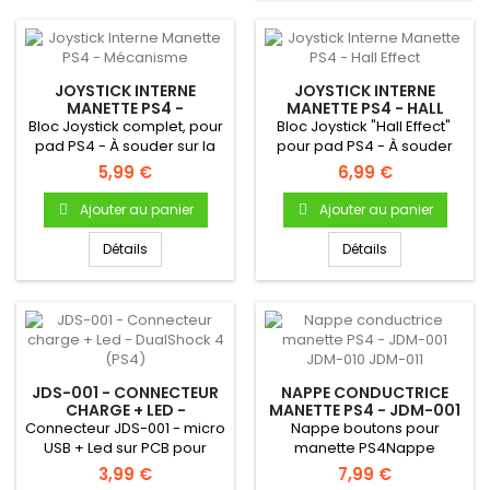
JOYSTICK INTERNE
JOYSTICK INTERNE
MANETTE PS4 -
MANETTE PS4 - HALL
MÉCANISME
EFFECT
Bloc Joystick complet, pour
Bloc Joystick "Hall Effect"
pad PS4 - À souder sur la
pour pad PS4 - À souder
carte mère de la manette
sur la carte mère de la...
5,99 €
6,99 €
Ajouter au panier
Ajouter au panier
Détails
Détails
JDS-001 - CONNECTEUR
NAPPE CONDUCTRICE
CHARGE + LED -
MANETTE PS4 - JDM-001
DUALSHOCK 4 (PS4)
JDM-010 JDM-011
Connecteur JDS-001 - micro
Nappe boutons pour
USB + Led sur PCB pour
manette PS4Nappe
manette PS4 Référence...
conductrice boutons
3,99 €
7,99 €
manette PS4 Pour...