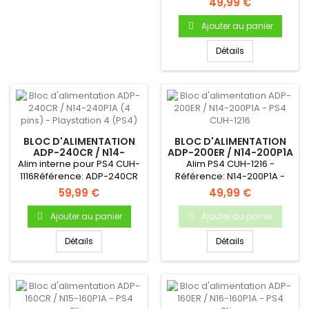
49,99 €
Ajouter au panier
Détails
BLOC D'ALIMENTATION
BLOC D'ALIMENTATION
ADP-240CR / N14-
ADP-200ER / N14-200P1A
240P1A (4 PINS) -
- PS4 CUH-1216
Alim interne pour PS4 CUH-
Alim PS4 CUH-1216 -
PLAYSTATION 4 (PS4)
1116Référence: ADP-240CR
Référence: N14-200P1A -
ou N14-240P1A Produit...
Produit neuf & original
59,99 €
49,99 €
Ajouter au panier
Ajouter au panier
Détails
Détails