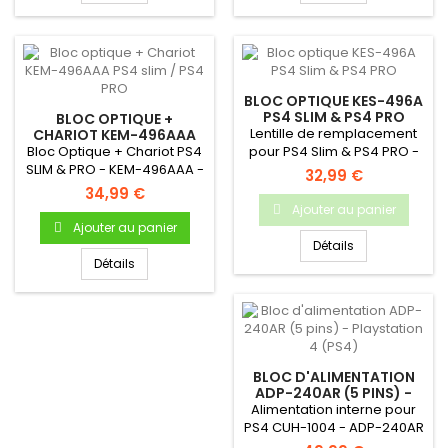
BLOC OPTIQUE KES-496A
PS4 SLIM & PS4 PRO
BLOC OPTIQUE +
Lentille de remplacement
CHARIOT KEM-496AAA
PS4 SLIM / PS4 PRO
Bloc Optique + Chariot PS4
pour PS4 Slim & PS4 PRO -
SLIM & PRO - KEM-496AAA -
Produit NEUF &...
32,99 €
Produit neuf & original
34,99 €
Ajouter au panier
Ajouter au panier
Détails
Détails
BLOC D'ALIMENTATION
ADP-240AR (5 PINS) -
PLAYSTATION 4 (PS4)
Alimentation interne pour
PS4 CUH-1004 - ADP-240AR
- Bloc d'alimentation neuf