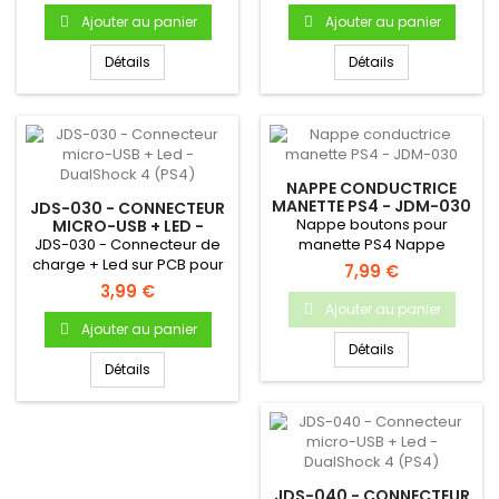
Ajouter au panier
Ajouter au panier
Détails
Détails
NAPPE CONDUCTRICE
MANETTE PS4 - JDM-030
JDS-030 - CONNECTEUR
Nappe boutons pour
MICRO-USB + LED -
DUALSHOCK 4 (PS4)
JDS-030 - Connecteur de
manette PS4 Nappe
charge + Led sur PCB pour
conductrice boutons
7,99 €
manette PS4Référence...
manette PS4 Pour...
3,99 €
Ajouter au panier
Ajouter au panier
Détails
Détails
JDS-040 - CONNECTEUR