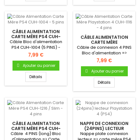
CÂBLE ALIMENTATION
CARTE MÈRE PS4 CUH-
CÂBLE ALIMENTATION
1004 - 5 PINS
Câble Bloc d'alimentation
CARTE MÈRE
PLAYSTATION 4 CUH-1116
PS4 CUH-1004 (5 PINS) -
Câble de connexion 4 PINS
- 4 PINS
Câble reliant le bloc...
Bloc d'alimentation =>
7,99 €
Carte mère pour console
7,99 €
PS4
Ajouter au panier
Ajouter au panier
Détails
Détails
CÂBLE ALIMENTATION
NAPPE DE CONNEXION
CARTE MÈRE PS4 CUH-
(24PINS) LECTEUR
1216 / SLIM - 4 PINS
PLAYSTATION 4 (PS4)
Câble 4 PINS (long) Bloc
Nappe plate connexion
d'alimentation => Carte
lecteur => carte mère PS4