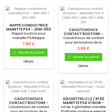
NAPPE CONDUCTRICE
MANETTE PS4 - JDM-050
CAOUTCHOUCS
/ JDS-055
Nappe boutons pour
CONTACT BOUTONS -
MANETTE PS4 V1 (JDM-
manette PS4Nappe
Caoutchoucs de contact
001 / JDM-010 / JDM-011)
conductrice boutons
pour les boutons de la
7,99 €
manette PS4 Pour...
manette PS4, v1 (JDM-001 /...
3,99 €
Ajouter au panier
Ajouter au panier
Détails
Détails
CAOUTCHOUCS
GÂCHETTES L1 L2 / R1 R2
CONTACT BOUTONS -
MANETTE PS4 V1 NOIR -
MANETTE PS4 V2 (JDM-
AVEC RESSORTS
Caoutchoucs de contact
Lot de 4 gâchettes manette
030 / JDM-040)
pour les boutons de la
PS4Partie plastique externe