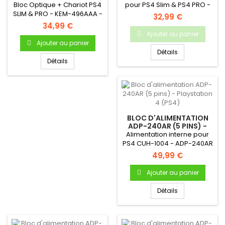
PS4 SLIM / PS4 PRO
Bloc Optique + Chariot PS4
pour PS4 Slim & PS4 PRO -
SLIM & PRO - KEM-496AAA -
Produit NEUF &...
32,99 €
Produit neuf & original
34,99 €
Ajouter au panier
Ajouter au panier
Détails
Détails
BLOC D'ALIMENTATION
ADP-240AR (5 PINS) -
PLAYSTATION 4 (PS4)
Alimentation interne pour
PS4 CUH-1004 - ADP-240AR
- Bloc d'alimentation neuf
49,99 €
Ajouter au panier
Détails