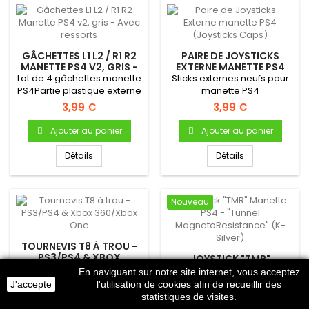
GÂCHETTES L1 L2 / R1 R2
PAIRE DE JOYSTICKS
MANETTE PS4 V2, GRIS -
EXTERNE MANETTE PS4
AVEC RESSORTS
(JOYSTICKS CAPS)
Lot de 4 gâchettes manette
Sticks externes neufs pour
PS4Partie plastique externe
manette PS4
Gâchettes L1, L2, R1...
3,99 €
3,99 €
Ajouter au panier
Ajouter au panier
Détails
Détails
Nouveau
TOURNEVIS T8 À TROU -
PS3/PS4 & XBOX
JOYSTICK "TMR"
360/XBOX ONE
Tournevis T8 à trou pour le
MANETTE PS4 - "TUNNEL
En naviguant sur notre site internet, vous acceptez
MAGNETORESISTANCE"
démontage des consoles
Bloc Joystick "TMR" (Tunnel
J'accepte
l'utilisation de cookies afin de recueillir des
(K-SILVER)
PS3/PS4 & Xbox 360 / Xbox
MagnetoResistance), pour
3,99 €
statistiques de visites.
One
DualShock 4 (PS4) À...