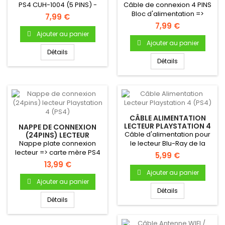
PLAYSTATION 4 CUH-1116
PS4 CUH-1004 (5 PINS) -
Câble de connexion 4 PINS
- 4 PINS
Câble reliant le bloc...
Bloc d'alimentation =>
7,99 €
Carte mère pour console
7,99 €
PS4
Ajouter au panier
Ajouter au panier
Détails
Détails
CÂBLE ALIMENTATION
LECTEUR PLAYSTATION 4
NAPPE DE CONNEXION
(PS4)
Câble d'alimentation pour
(24PINS) LECTEUR
PLAYSTATION 4 (PS4)
Nappe plate connexion
le lecteur Blu-Ray de la
lecteur => carte mère PS4
console Playstation 4
5,99 €
13,99 €
Ajouter au panier
Ajouter au panier
Détails
Détails