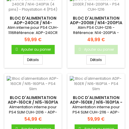
BLOC D'ALIMENTATION
BLOC D'ALIMENTATION
ADP-240CR / N14-
ADP-200ER / N14-200P1A
240P1A (4 PINS) -
- PS4 CUH-1216
Alim interne pour PS4 CUH-
Alim PS4 CUH-1216 -
PLAYSTATION 4 (PS4)
1116Référence: ADP-240CR
Référence: N14-200P1A -
ou N14-240P1A Produit...
Produit neuf & original
59,99 €
49,99 €
Ajouter au panier
Ajouter au panier
Détails
Détails
BLOC D'ALIMENTATION
BLOC D'ALIMENTATION
ADP-160CR / N15-160P1A
ADP-160ER / N16-160P1A -
- PS4 SLIM
PS4 SLIM
Alimentation interne pour
Alimentation interne pour
PS4 SLIM CUH-2016 - ADP-
PS4 SLIM CUH-2116 - ADP-
160CR / N15-160P1A - Bloc...
160CR / N16-160P1A - Bloc...
54,99 €
59,99 €
Ajouter au panier
Ajouter au panier