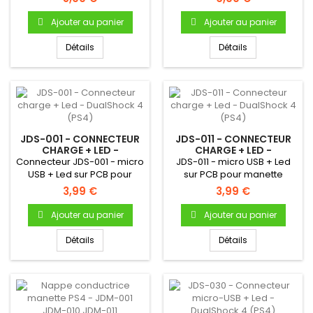
Ajouter au panier
Ajouter au panier
Détails
Détails
JDS-001 - CONNECTEUR
JDS-011 - CONNECTEUR
CHARGE + LED -
CHARGE + LED -
DUALSHOCK 4 (PS4)
DUALSHOCK 4 (PS4)
Connecteur JDS-001 - micro
JDS-011 - micro USB + Led
USB + Led sur PCB pour
sur PCB pour manette
manette PS4 Référence...
PS4Référence JDS-011...
3,99 €
3,99 €
Ajouter au panier
Ajouter au panier
Détails
Détails