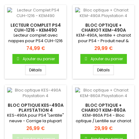
LECTEUR COMPLET PS4
BLOC OPTIQUE +
CUH-1216 - KEM490
CHARIOT KEM-490A
PLAYSTATION 4
Lecteur complet avec
KEM-490A, lentille + chariot
nappes pour PS4 CUH-1216
pour PS4 - Produit neuf &
- Compatible uniquement
original
74,99 €
29,99 €
avec...
Ajouter au panier
Ajouter au panier
Détails
Détails
BLOC OPTIQUE KES-490A
BLOC OPTIQUE +
PLAYSTATION 4
CHARIOT KEM-860A
PLAYSTATION 4
KES-490A pour PS4 "Lentille"
KEM-860A PS4 - Bloc
neuve - Corrige la plupart
optique / Lentille sur chariot
des erreurs de...
- Produit NEUF &...
26,99 €
29,99 €
Ajouter au panier
Ajouter au panier