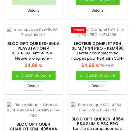
Détails
Détails
Promo!
BLOC OPTIQUE KES-860A
LECTEUR COMPLET PS4
PLAYSTATION 4
SLIM / PS4 PRO - KEM496
KES-860A lentille PS4 -
Lecteur complet avec
Neuve & originale -
nappes pour PS4 slim CUH-
Garantie 6 mois
2016 -Modèle KEM-496...
24,99 €
64,99 €
79,99 €
Ajouter au panier
Ajouter au panier
Détails
Détails
BLOC OPTIQUE KES-496A
PS4 SLIM & PS4 PRO
BLOC OPTIQUE +
Lentille de remplacement
CHARIOT KEM-496AAA