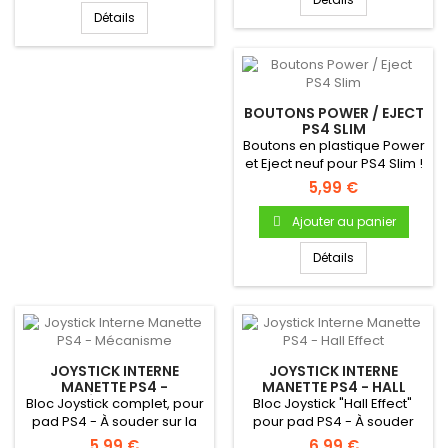
Détails
BOUTONS POWER / EJECT
PS4 SLIM
Boutons en plastique Power
et Eject neuf pour PS4 Slim !
Partie plastique...
5,99 €
Ajouter au panier
Détails
JOYSTICK INTERNE
JOYSTICK INTERNE
MANETTE PS4 -
MANETTE PS4 - HALL
MÉCANISME
EFFECT
Bloc Joystick complet, pour
Bloc Joystick "Hall Effect"
pad PS4 - À souder sur la
pour pad PS4 - À souder
carte mère de la manette
sur la carte mère de la...
5,99 €
6,99 €