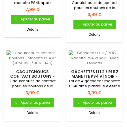
MANETTE PS4 V1 (JDM-
manette PS4Nappe
Caoutchoucs de contact
001 / JDM-010 / JDM-011)
conductrice boutons
pour les boutons de la
7,99 €
manette PS4 Pour...
manette PS4, v1 (JDM-001 /...
3,99 €
Ajouter au panier
Ajouter au panier
Détails
Détails
CAOUTCHOUCS
GÂCHETTES L1 L2 / R1 R2
CONTACT BOUTONS -
MANETTE PS4 V1 NOIR -
MANETTE PS4 V2 (JDM-
AVEC RESSORTS
Caoutchoucs de contact
Lot de 4 gâchettes manette
030 / JDM-040)
pour les boutons de la
PS4Partie plastique externe
manette PS4 v2 (modèles
Gâchettes L1/L2 et...
3,99 €
3,99 €
JDM-030...
Ajouter au panier
Ajouter au panier
Détails
Détails