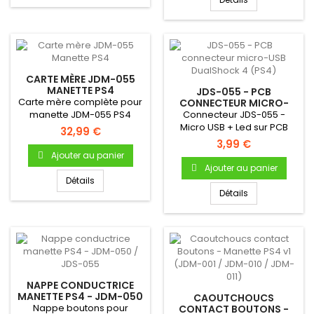
CARTE MÈRE JDM-055
MANETTE PS4
JDS-055 - PCB
Carte mère complète pour
CONNECTEUR MICRO-
USB DUALSHOCK 4 (PS4)
manette JDM-055 PS4
Connecteur JDS-055 -
Micro USB + Led sur PCB
32,99 €
pour manette
3,99 €
PS4Référence...
Ajouter au panier
Ajouter au panier
Détails
Détails
NAPPE CONDUCTRICE
MANETTE PS4 - JDM-050
CAOUTCHOUCS
/ JDS-055
Nappe boutons pour
CONTACT BOUTONS -