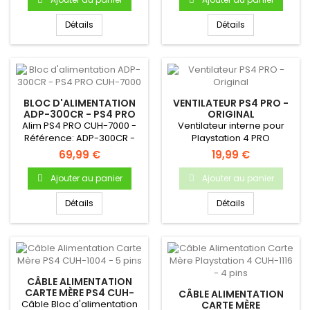
Détails
Détails
BLOC D'ALIMENTATION
VENTILATEUR PS4 PRO -
ADP-300CR - PS4 PRO
ORIGINAL
CUH-7000
Alim PS4 PRO CUH-7000 -
Ventilateur interne pour
Référence: ADP-300CR -
Playstation 4 PRO
Produit neuf & original
69,99 €
19,99 €
Ajouter au panier
Ajouter au panier
Détails
Détails
CÂBLE ALIMENTATION
CARTE MÈRE PS4 CUH-
CÂBLE ALIMENTATION
1004 - 5 PINS
Câble Bloc d'alimentation
CARTE MÈRE