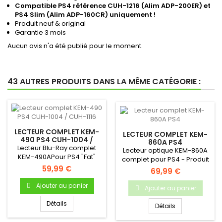
Compatible PS4 référence CUH-1216 (Alim ADP-200ER) et
PS4 Slim (Alim ADP-160CR) uniquement !
Produit neuf & original
Garantie 3 mois
Aucun avis n'a été publié pour le moment.
43 AUTRES PRODUITS DANS LA MÊME CATÉGORIE :
LECTEUR COMPLET KEM-
LECTEUR COMPLET KEM-
490 PS4 CUH-1004 /
860A PS4
CUH-1116
Lecteur Blu-Ray complet
Lecteur optique KEM-860A
KEM-490APour PS4 "Fat"
complet pour PS4 - Produit
première génération...
59,99 €
neuf & original
69,99 €
Ajouter au panier
Ajouter au panier
Détails
Détails