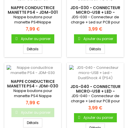
NAPPE CONDUCTRICE
JDS-030 - CONNECTEUR
MANETTE PS4 - JDM-001
MICRO-USB + LED -
JDM-010 JDM-011
DUALSHOCK 4 (PS4)
Nappe boutons pour
JDS-030 - Connecteur de
manette PS4Nappe
charge + Led sur PCB pour
conductrice boutons
manette PS4Référence...
7,99 €
3,99 €
manette PS4 Pour...
Ajouter au panier
Ajouter au panier
Détails
Détails
NAPPE CONDUCTRICE
MANETTE PS4 - JDM-030
JDS-040 - CONNECTEUR
Nappe boutons pour
MICRO-USB + LED -
DUALSHOCK 4 (PS4)
manette PS4 Nappe
JDS-040 - Connecteur de
conductrice boutons
charge + Led sur PCB pour
7,99 €
manette PS4 Pour...
manette PS4Référence...
3,99 €
Ajouter au panier
Ajouter au panier
Détails
Détails