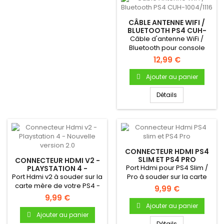
CÂBLE ANTENNE WIFI /
BLUETOOTH PS4 CUH-
1004/1116
Câble d'antenne WiFi /
Bluetooth pour console
Playstation 4
12,99 €
Ajouter au panier
Détails
CONNECTEUR HDMI PS4
SLIM ET PS4 PRO
CONNECTEUR HDMI V2 -
Port Hdmi pour PS4 Slim /
PLAYSTATION 4 -
NOUVELLE VERSION 2.0
Port Hdmi v2 à souder sur la
Pro à souder sur la carte
carte mère de votre PS4 -
mère de votre console -...
9,99 €
Connecteur version 2.0
9,99 €
Ajouter au panier
Ajouter au panier
Détails