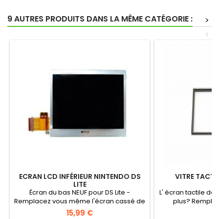
9 AUTRES PRODUITS DANS LA MÊME CATÉGORIE :
>
<
ECRAN LCD INFÉRIEUR NINTENDO DS
VITRE TACTIL
LITE
Écran du bas NEUF pour DS Lite -
L' écran tactile de
Remplacez vous même l'écran cassé de
plus? Remplacez
votre...
15,99 €
6