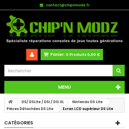
contact@chipnmodz.fr
Panier:
0
Produits
0,00 €
MENU
DS/ DSLite / DSi / DSi XL
Nintendo DS Lite
Pièces Détachées DS Lite
Ecran LCD supérieur DS Lite
CATÉGORIES