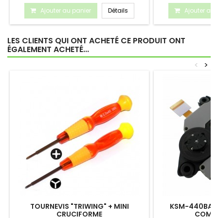
Ajouter au panier
Détails
Ajouter au 
LES CLIENTS QUI ONT ACHETÉ CE PRODUIT ONT
ÉGALEMENT ACHETÉ...
<
>
TOURNEVIS "TRIWING" + MINI
KSM-440BAM 
CRUCIFORME
COMPL