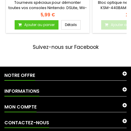
Tournevis spéciaux pour démonter
Bloc optique ne
toutes vos consoles Nintendo: DSLite, Wii-
KSM-440BAM Prod
U,...
5,99 €
26
Ajouter au panier
Détails
Ajouter au 
Suivez-nous sur Facebook
NOTRE OFFRE
INFORMATIONS
MON COMPTE
CONTACTEZ-NOUS