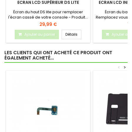
ECRAN LCD SUPÉRIEUR DS LITE
ECRAN LCD INFÉ
Écran du haut DS lite pour remplacer
Écran du bas N
l'écran cassé de votre console - Produit...
Remplacez vous m
v
29,99 €
15
Ajouter au panier
Détails
Ajouter au 
LES CLIENTS QUI ONT ACHETÉ CE PRODUIT ONT
ÉGALEMENT ACHETÉ...
<
>