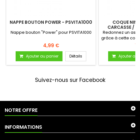
NAPPE BOUTON POWER - PSVITA1000
COQUE NINT
CARCASSE / C
Nappe bouton "Power" pour PSVITA1000
Redonnez un aspec
grâce à cette coq
4,99 €
19
Ajouter au panier
Détails
Ajouter au 
Suivez-nous sur Facebook
NOTRE OFFRE
INFORMATIONS