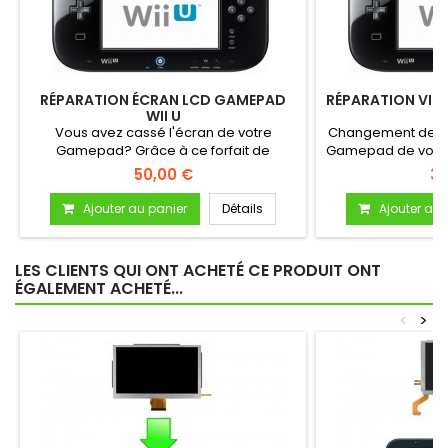
RÉPARATION ÉCRAN LCD GAMEPAD
RÉPARATION VIT
WII U
Vous avez cassé l'écran de votre
Changement de l'éc
Gamepad? Grâce à ce forfait de
Gamepad de votre
remplacement...
50,00 €
35
Ajouter au panier
Détails
Ajouter au 
LES CLIENTS QUI ONT ACHETÉ CE PRODUIT ONT
ÉGALEMENT ACHETÉ...
<
>