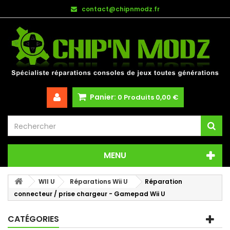
contact@chipnmodz.fr
Panier:
0
Produits
0,00 €
MENU
WII U
Réparations Wii U
Réparation
connecteur / prise chargeur - Gamepad Wii U
CATÉGORIES