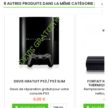
9 AUTRES PRODUITS DANS LA MÊME CATÉGORIE :
>
<
DEVIS GRATUIT PS3 / PS3 SLIM
FORFAIT NE
THERMIQUE 
Devis de réparation gratuit pour votre
Remplacement 
console PS3
nettoyag
0,00 €
40
Ajouter au panier
Détails
Ajouter au 