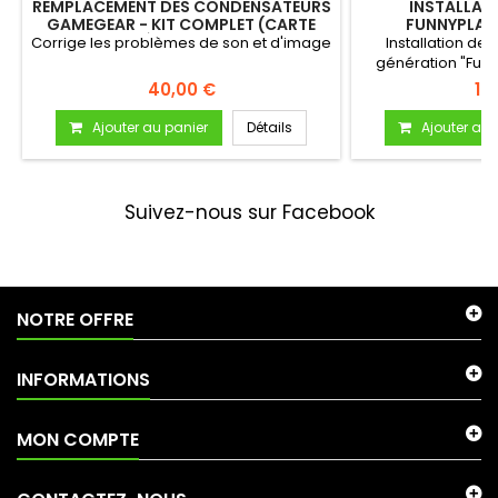
REMPLACEMENT DES CONDENSATEURS
INSTALLAT
GAMEGEAR - KIT COMPLET (CARTE
FUNNYPLAY
MÈRE & SON)
Corrige les problèmes de son et d'image
Installation de 
génération "Funny
40,00 €
14
Ajouter au panier
Détails
Ajouter au 
Suivez-nous sur Facebook
NOTRE OFFRE
INFORMATIONS
MON COMPTE