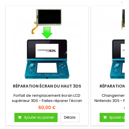
<
RÉPARATION ÉCRAN DU HAUT 3DS
RÉPARATION É
Forfait de remplacement écran LCD
Changement éc
supérieur 3DS - Faites réparer l'écran
Nintendo 3DS - For
de...
co
60,00 €
40
Ajouter au panier
Détails
Ajouter au 