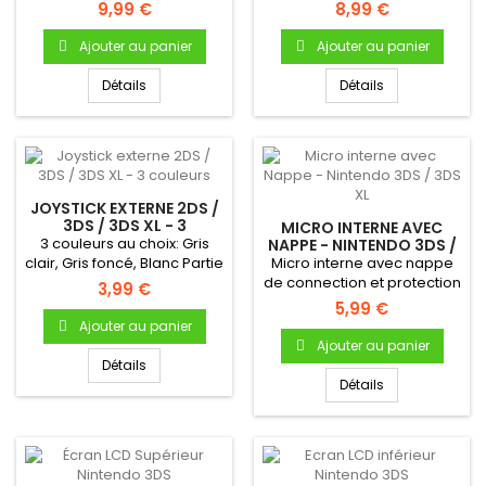
& 3DS XL
9,99 €
8,99 €
Ajouter au panier
Ajouter au panier
Détails
Détails
JOYSTICK EXTERNE 2DS /
3DS / 3DS XL - 3
MICRO INTERNE AVEC
COULEURS
3 couleurs au choix: Gris
NAPPE - NINTENDO 3DS /
3DS XL
clair, Gris foncé, Blanc Partie
Micro interne avec nappe
externe En...
de connection et protection
3,99 €
caoutchouc pour
5,99 €
Nintendo...
Ajouter au panier
Ajouter au panier
Détails
Détails