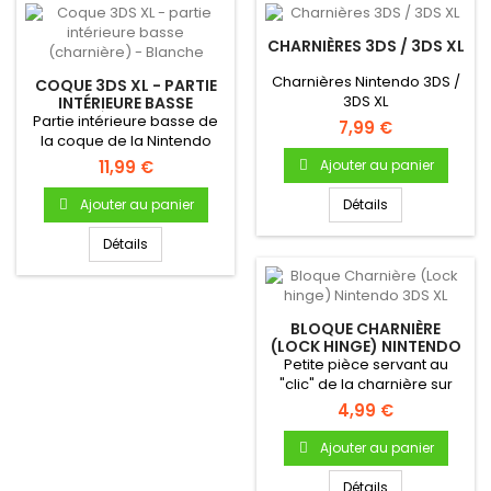
CHARNIÈRES 3DS / 3DS XL
Charnières Nintendo 3DS /
COQUE 3DS XL - PARTIE
3DS XL
INTÉRIEURE BASSE
(CHARNIÈRE) - BLANCHE
Partie intérieure basse de
7,99 €
la coque de la Nintendo
3DS XL - Blanche
11,99 €
Ajouter au panier
Ajouter au panier
Détails
Détails
BLOQUE CHARNIÈRE
(LOCK HINGE) NINTENDO
3DS XL
Petite pièce servant au
"clic" de la charnière sur
3DS XL. Indispensable lors...
4,99 €
Ajouter au panier
Détails