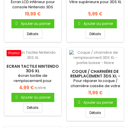
Écran LCD inférieur pour
Vitre supérieure pour 3DS XL
console Nintendo 3DS
XLÉcran LCD bas complet
19,99 €
5,99 €
Pour...
Ajouter au panier
Ajouter au panier
Détails
Détails
Promo!
ECRAN TACTILE NINTENDO
3DS XL
COQUE / CHARNIÈRE DE
écran tactile de
REMPLACEMENT 3DS XL -
PARTIE BASSE - NOIRE
remplacement pour
Pour réparer la coque /
console Nintendo 3DS XL
charnière cassée de votre
4,99 €
6,99 €
Nintendo 3DS XL - Partie...
11,99 €
Ajouter au panier
Ajouter au panier
Détails
Détails