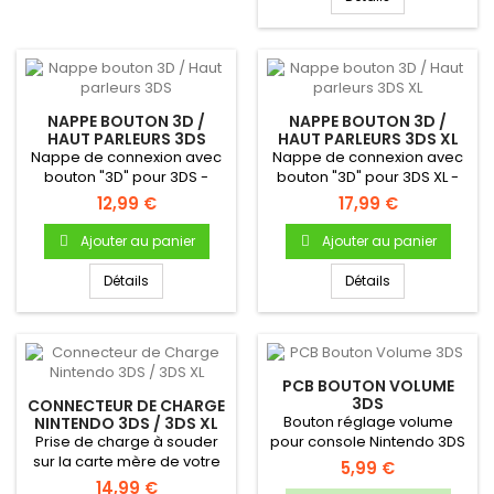
NAPPE BOUTON 3D /
NAPPE BOUTON 3D /
HAUT PARLEURS 3DS
HAUT PARLEURS 3DS XL
Nappe de connexion avec
Nappe de connexion avec
bouton "3D" pour 3DS -
bouton "3D" pour 3DS XL -
Permet de gérer le réglage
Permet de gérer le
12,99 €
17,99 €
du...
réglage...
Ajouter au panier
Ajouter au panier
Détails
Détails
PCB BOUTON VOLUME
3DS
CONNECTEUR DE CHARGE
Bouton réglage volume
NINTENDO 3DS / 3DS XL
Prise de charge à souder
pour console Nintendo 3DS
sur la carte mère de votre
5,99 €
3DS / 3DS XL
14,99 €