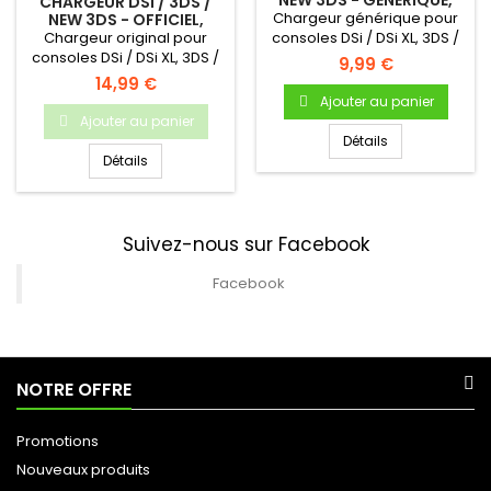
NEW 3DS - GÉNÉRIQUE,
CHARGEUR DSI / 3DS /
NEUF
Chargeur générique pour
NEW 3DS - OFFICIEL,
OCCASION- WAP-
Chargeur original pour
consoles DSi / DSi XL, 3DS /
002(EUR)
consoles DSi / DSi XL, 3DS /
3DS XL & New3DS / New3DS
9,99 €
3DS XL & New3DS / New3DS
XL
14,99 €
XL
Ajouter au panier
Ajouter au panier
Détails
Détails
Suivez-nous sur Facebook
Facebook
NOTRE OFFRE
Promotions
Nouveaux produits