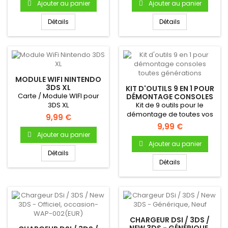
Ajouter au panier
Ajouter au panier
Détails
Détails
MODULE WIFI NINTENDO
3DS XL
KIT D'OUTILS 9 EN 1 POUR
Carte / Module WIFI pour
DÉMONTAGE CONSOLES
TOUTES GÉNÉRATIONS
3DS XL
Kit de 9 outils pour le
démontage de toutes vos
9,99 €
consoles !
9,99 €
Ajouter au panier
Ajouter au panier
Détails
Détails
CHARGEUR DSI / 3DS /