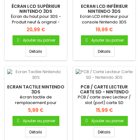
ÉCRAN LCD SUPÉRIEUR
ECRAN LCD INFÉRIEUR
NINTENDO 3DS
NINTENDO 3DS
Écran du haut pour 3DS -
Ecran LCD inférieur pour
Produit neuf & original -
console Nintendo 3DS
Pour la réparation de...
20,99 €
19,99 €
Ajouter au panier
Ajouter au panier
Détails
Détails
ECRAN TACTILE NINTENDO
PCB / CARTE LECTEUR
3DS
CARTE SD - NINTENDO
3DS
écran tactile de
PCB / carte avec Lecteur /
remplacement pour
slot (port) carte SD
console Nintendo 3DS
5,99 €
15,99 €
Ajouter au panier
Ajouter au panier
Détails
Détails