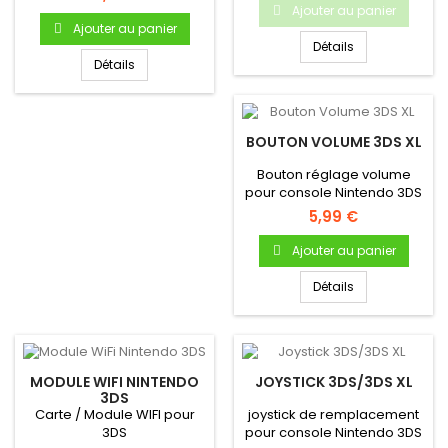
Ajouter au panier
Ajouter au panier
Détails
Détails
BOUTON VOLUME 3DS XL
Bouton réglage volume
pour console Nintendo 3DS
XL
5,99 €
Ajouter au panier
Détails
MODULE WIFI NINTENDO
JOYSTICK 3DS/3DS XL
3DS
Carte / Module WIFI pour
joystick de remplacement
3DS
pour console Nintendo 3DS