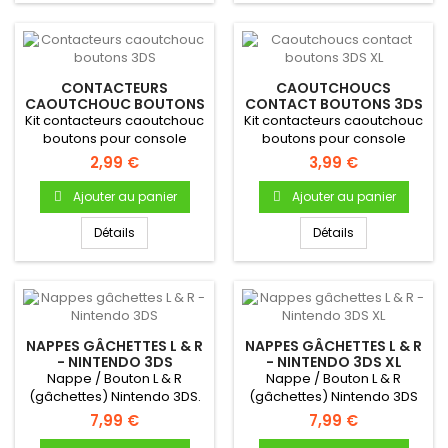
CONTACTEURS
CAOUTCHOUCS
CAOUTCHOUC BOUTONS
CONTACT BOUTONS 3DS
3DS
XL
Kit contacteurs caoutchouc
Kit contacteurs caoutchouc
boutons pour console
boutons pour console
Nintendo 3DS
Nintendo 3DS XL
2,99 €
3,99 €
Ajouter au panier
Ajouter au panier
Détails
Détails
NAPPES GÂCHETTES L & R
NAPPES GÂCHETTES L & R
- NINTENDO 3DS
- NINTENDO 3DS XL
Nappe / Bouton L & R
Nappe / Bouton L & R
(gâchettes) Nintendo 3DS.
(gâchettes) Nintendo 3DS
XL
7,99 €
7,99 €