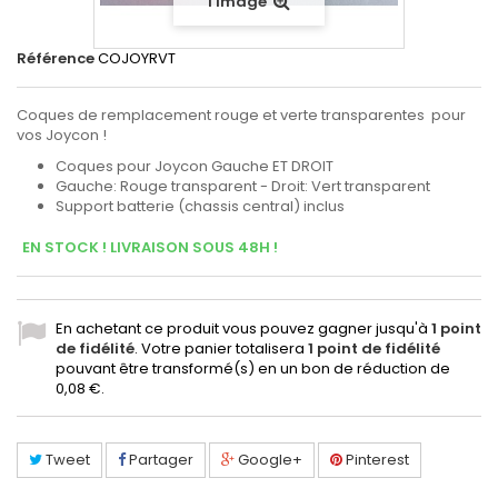
l'image
Référence
COJOYRVT
Coques de remplacement rouge et verte transparentes pour
vos Joycon !
Coques pour Joycon Gauche ET DROIT
Gauche: Rouge transparent - Droit: Vert transparent
Support batterie (chassis central) inclus
EN STOCK ! LIVRAISON SOUS 48H !
En achetant ce produit vous pouvez gagner jusqu'à
1
point
de fidélité
. Votre panier totalisera
1
point de fidélité
pouvant être transformé(s) en un bon de réduction de
0,08 €
.
Tweet
Partager
Google+
Pinterest