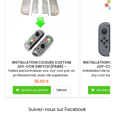
INSTALLATION COQUES CUSTOM
INSTALLATION B
JOY-CON SWITCH (PAIRE) -
JOY-CON 
COULEURS AUX CHOIX
Faites personnaliser vos Joy-con par un
Installation de bou
professionnel, avec de superbes...
Joy-con Switch
35,00 €
30
Ajouter au panier
Détails
Ajouter au 
Suivez-nous sur Facebook